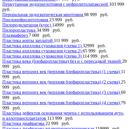
Перкутанная эндопиелотомия с нефролитолапаксией
103 999
руб.
Пероральная эндоскопическая миотомия
98 999 руб.
Пиелонефролитотомия
23 999 руб.
Пилородилатация (курс)
14999 руб.
Пилоропластика
34 999 руб.
Плазмаферез
7 000 руб.
Пластика аорты заплатой
111 999 руб.
Пластика ахиллова сухожилия (схема 1)
32999 руб.
Пластика ахиллова сухожилия (схема 2)
65 999 руб.
Пластика ахиллова сухожилия (схема 3)
114 999 руб.
Пластика века (блефаропластика) без и с пересадкой тканей
29
999 руб.
Пластика верхних век (верхняя блефаропластика) (1 схема)
11
999 руб.
Пластика верхних век (верхняя блефаропластика) (2 схема)
25
999 руб.
Пластика верхних век (верхняя блефаропластика) (3 схема)
69
999 руб.
Пластика верхних век (верхняя блефаропластика) (4 схема)
79
999 руб.
Пластика дефектов основания черепа с использованием ауто-
и аллотрансплантатов
113 999 руб.
Пластика диафрагмы
22 999 руб.
Пластика диафрагмы видеоторакоскопическая
119999 руб.