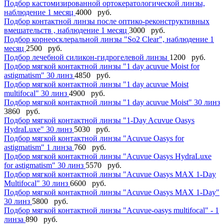
Подбор кастомизированной ортокератологической линзы,
наблюдение 1 месяц
4000 руб.
Подбор контактной линзы после оптико-реконструктивных
вмешательств , наблюдение 1 месяц
3000 руб.
Подбор корнеосклеральной линзы "So2 Clear", наблюдение 1
месяц
2500 руб.
Подбор лечебной силикон-гидрогелевой линзы
1200 руб.
Подбор мягкой контактной линзы "1 day acuvue Moist for
astigmatism" 30 линз
4850 руб.
Подбор мягкой контактной линзы "1 day acuvue Moist
multifocal" 30 линз
4900 руб.
Подбор мягкой контактной линзы "1 day acuvue Moist" 30 линз
3860 руб.
Подбор мягкой контактной линзы "1-Day Acuvue Oasys
HydraLuxe" 30 линз
5030 руб.
Подбор мягкой контактной линзы "Acuvue Oasys for
astigmatism" 1 линза
760 руб.
Подбор мягкой контактной линзы "Acuvue Oasys HydraLuxe
for astigmatism" 30 линз
5570 руб.
Подбор мягкой контактной линзы "Acuvue Oasys MAX 1-Day
Мultifocal" 30 линз
6600 руб.
Подбор мягкой контактной линзы "Acuvue Oasys MAX 1-Day"
30 линз
5800 руб.
Подбор мягкой контактной линзы "Acuvue-oasys multifocal" - 1
линза
890 руб.