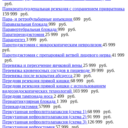
руб.
Панкреатодуоденальная резекция с сохранением привратника
159 999 руб.
Пара- и ретробульбарные инъекции
699 руб.
Паравазальная блокада
999 руб.
Паравертебральная блокада
999 руб.
Паратиреоидэктомия
25 999 руб.
Парацентез
3 999 руб.
Паротидэктомия с микроскопическим невролизом
45 999
руб.
Паротидэктомия с препаровкой ветвей лицевого нерва
41 999
руб.
Перевязка и пересечение яичковой вены
25 999 руб.
Перевязка кровеносных сосудов в пищеводе
39 999 руб.
Перевязка после вскрытия абсцесса
230 руб.
Передняя резекция прямой кишки
68 999 руб.
Передняя резекция прямой кишки с использованием
видеоэндоскопических технологий
103 999 руб.
Передняя тампонада носа
2 499 руб.
Периартикулярная блокада
1 399 руб.
Перикардэктомия
57999 руб.
Перкутанная нефролитолапаксия (схема 1)
68 999 руб.
Перкутанная нефролитолапаксия (схема 2)
91 999 руб.
Перкутанная нефролитолапаксия (схема 3)
126 999 руб.
Перкутанная нефростомия
57 999 руб.