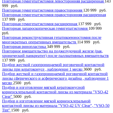
Повторная гемигепатэктомия левосторонняя расширенная
143
999 руб.
Повторная гемигепатэктомия правосторонняя
120 999 руб.
Повторная гемигепатэктомия правосторонняя расширенная
137 999 руб.
Повторная гемигепатэктомия расширенная
137 999 руб.
Повторная лапароскопическая гемигепатэктомия
109 999
руб.
Повторная реконструктивная гепатикоеюностомия после
многократных оперативных вмешательств
114 999 руб.
Повторная ринопластика
349 999 руб.
Повторное вмешательство на поджелудочной железе (рак,
хронический панкреатит) после паллиативных вмешательств
137 999 руб.
Подбор жесткой газопроницаемой роговичной контактной
линзы при кератоконусе , наблюдение 1 месяц
3600 руб.
Подбор жесткой и газопроницаемой роговичной контактной
линзы сферического и асферического дизайна , наблюдение 1
месяц
2500 руб.
Подбор и изготовление мягкой кератоконусной
корнеосклеральной контактной линзы из материала "VSO-42
Ciear"
5000 руб.
Подбор и изготовление мягкой корнеосклеральной
контактной линзы из материала "VSO-42 UV Clear", "VSO-50
Tint"
1500 руб.