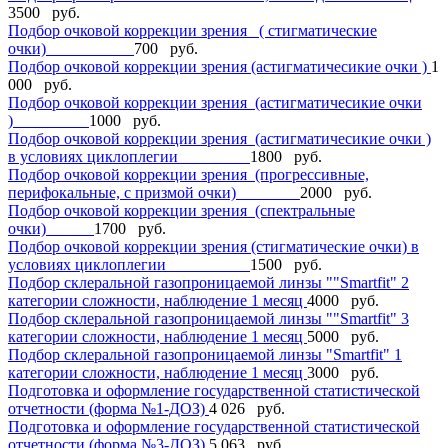
3500 руб.
Подбор очковой коррекции зрения ( стигматические
очки)
700 руб.
Подбор очковой коррекции зрения (астигматичесикие очки )
1
000 руб.
Подбор очковой коррекции зрения (астигматичесикие очки
)
1000 руб.
Подбор очковой коррекции зрения (астигматичесикие очки )
в условиях циклоплегии
1800 руб.
Подбор очковой коррекции зрения (прогрессивные,
перифокальные, с призмой очки)
2000 руб.
Подбор очковой коррекции зрения (спектральные
очки)
1700 руб.
Подбор очковой коррекции зрения (стигматические очки) в
условиях циклоплегии
1500 руб.
Подбор склеральной газопроницаемой линзы ""Smartfit" 2
категории сложности, наблюдение 1 месяц
4000 руб.
Подбор склеральной газопроницаемой линзы ""Smartfit" 3
категории сложности, наблюдение 1 месяц
5000 руб.
Подбор склеральной газопроницаемой линзы "Smartfit" 1
категории сложности, наблюдение 1 месяц
3000 руб.
Подготовка и оформление государственной статистической
отчетности (форма №1-ДОЗ)
4 026 руб.
Подготовка и оформление государственной статистической
отчетности (форма №3-ДОЗ)
5 063 руб.