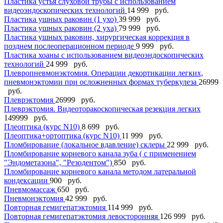
Пластика устья слуховой трубы с использованием
видеоэндоскопических технологий
14 999 руб.
Пластика ушных раковин (1 ухо)
39 999 руб.
Пластика ушных раковин (2 уха)
79 999 руб.
Пластика ушных раковин, хирургическая коррекция в
позднем послеоперационном периоде
9 999 руб.
Пластика хоаны с использованием видеоэндоскопических
технологий
24 999 руб.
Плевропневмонэктомия. Операции декортикации легких,
пневмонэктомии при осложненных формах туберкулеза
26999
руб.
Плеврэктомия
26999 руб.
Плеврэктомия. Видеоторакоскопическая резекция легких
149999 руб.
Плеоптика (курс N10)
8 699 руб.
Плеоптика+ортоптика (курс N10)
11 999 руб.
Пломбирование (локальное вдавление) склеры
22 999 руб.
Пломбирование корневого канала зуба ( с применением
"Эндометазона", "Резодентом")
850 руб.
Пломбирование корневого канала методом латеральной
кондексации
900 руб.
Пневмомассаж
650 руб.
Пневмонэктомия
42 999 руб.
Повторная гемигепатэктомия
114 999 руб.
Повторная гемигепатэктомия левосторонняя
126 999 руб.