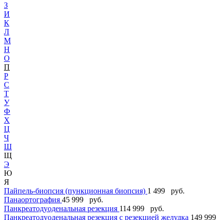
З
И
К
Л
М
Н
О
П
Р
С
Т
У
Ф
Х
Ц
Ч
Ш
Щ
Э
Ю
Я
Пайпель-биопсия (пункционная биопсия)
1 499 руб.
Панаортография
45 999 руб.
Панкреатодуоденальная резекция
114 999 руб.
Панкреатодуоденальная резекция с резекцией желудка
149 999