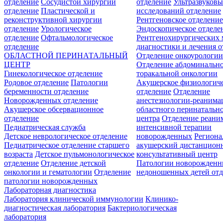
отделение
Сосудистой хирургии
отделение
Ультразвуков
отделение
Пластической и
исследований отделение
реконструктивной хирургии
Рентгеновское отделени
отделение
Урологическое
Эндоскопическое отделе
отделение
Офтальмологическое
Рентгенохирургических 
отделение
диагностики и лечения о
ОБЛАСТНОЙ ПЕРИНАТАЛЬНЫЙ
Отделение онкоурологи
ЦЕНТР
Отделение абдоминальн
Гинекологическое отделение
торакальной онкологии
Родовое отделение
Патологии
Акушерское физиологич
беременности отделение
отделение
Отделение
Новорожденных отделение
анестезиологии-реанима
Акушерское обсервационное
областного перинатальн
отделение
центра
Отделение реани
Педиатрическая служба
интенсивной терапии
Детское неврологическое отделение
новорожденных
Регион
Педиатрическое отделение старшего
акушерский дистанцион
возраста
Детское пульмонологическое
консультативный центр
отделение
Отделение детской
Патологии новорожденн
онкологии и гематологии
Отделение
недоношенных детей отд
патологии новорожденных
Лабораторная диагностика
Лаборатория клинической иммунологии
Клинико-
диагностическая лаборатория
Бактериологическая
лаборатория