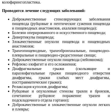
колофарингопластика.
Проводится лечение следующих заболеваний:
Доброкачественные стенозирующих заболевания
пищевода (рубцовые и пептические сужения пищевода
и пищеводных анастомозов, ахалазия пищевода);
Болезни оперированного и искусственного пищевода;
Дивертикулы пищевода;
Злокачественные опухоли пищевода и пищеводных
анастомозов;
Трахеопищеводные, трахеобронхиальные, пищеводно-
плевральные и пищеводно-средостенные свищи;
Доброкачественные опухоли пищевода (лейомиома);
Рефлюкс-эзофагит и его осложнения;
Диафрагмальные грыжи (скользящие и
параэзофагеальные грыжи пищеводного отверстия
диафрагмы, грыжи слабых мест диафрагмы,
посттравматические грыжи);
Релаксация куполов диафрагмы;
Рубцовые и опухолевые стенозы трахеи и бронхов,
сочетанное рубцовое поражение трахеи и
подскладочного отдела гортани);
Доброкачественные и злокачественные опухоли легких
и плевры;