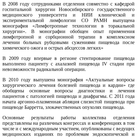
В 2008 году сотрудниками отделения совместно с кафедрой
госпитальной хирургии Новосибирского государственного
медицинского университета и НИИ клинической и
экспериментальной лимфологии СО РАМН выпущена
монография «Лимфотропные технологии в торакальной
хирургии». В монографии обобщен опыт применения
лимфотропной и сорбционной терапии в комплексном
лечении больных рубцовыми сужениями пищевода после
химического ожога и острых абсцессов легких»
В 2009 году впервые в регионе стентирование пищевода
выполнено пациенту с ахалазией пищевода IV стадии при
невозможности радикальной операции.
В 2010 году выпушена монография «Актуальные вопросы
хирургического лечения болезней пищевода и кардии» где
обобщены основные вопросы диагностики и лечения
пациентов с патологией пищевода и диафрагмы. С 2011 года
начата аргонно-плазменная абляция слизистой пищевода при
пищеводе Барретта, злокачественных опухолях пищевода.
Основные результаты работы коллектива отделения
представлены на различных конгрессах и конференциях в том
числе и с международным участием, опубликованы с ведущих
медицинских изданиях по проблемам эндоскопической и