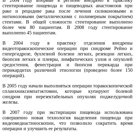
В 2004 году впервые в регионе внедрено в практику
стентирование пищевода и пищеводных анастомозов при
раке и рецидиве рака после лечения силиконовыми и
нитиноловыми (металлическими с полимерным покрытием)
стентами. В общей сложности стентирование выполнено
более чем 80 пациентам. В 2008 году стентирование
выполнено 45 пациентам.
В 2004 году в практику отделения внедрены
видеоторакоскопические операции при синдроме Рейно и
гипергидрозе, буллезной болезни легких, резекции легких,
биопсия легких и плевры, лимфатических узлов и опухолей
средостения, фенестрация и биопсия перикарда при
перикардитах различной этиологии (проведено более 150
операций).
В 2005 году начали выполняться операции торакоскопической
спланхниксимпатэктомии, которые купируют болевой
синдром при нерезектабельных опухолях поджелудочной
железы.
В 2007 году при экстирпации пищевода использована
совершенно новая технология выделения пищевода при
видеомедиастиноскопии, что позволило сократить время
операции и улучшить ее результаты.