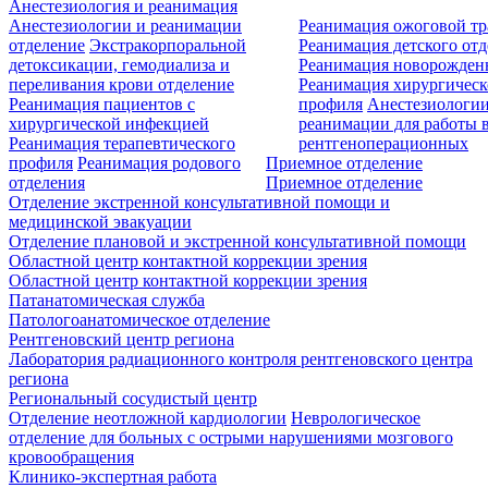
Анестезиология и реанимация
Анестезиологии и реанимации
Реанимация ожоговой т
отделение
Экстракорпоральной
Реанимация детского от
детоксикации, гемодиализа и
Реанимация новорожде
переливания крови отделение
Реанимация хирургическ
Реанимация пациентов с
профиля
Анестезиологии
хирургической инфекцией
реанимации для работы 
Реанимация терапевтического
рентгеноперационных
профиля
Реанимация родового
Приемное отделение
отделения
Приемное отделение
Отделение экстренной консультативной помощи и
медицинской эвакуации
Отделение плановой и экстренной консультативной помощи
Областной центр контактной коррекции зрения
Областной центр контактной коррекции зрения
Патанатомическая служба
Патологоанатомическое отделение
Рентгеновский центр региона
Лаборатория радиационного контроля рентгеновского центра
региона
Региональный сосудистый центр
Отделение неотложной кардиологии
Неврологическое
отделение для больных с острыми нарушениями мозгового
кровообращения
Клинико-экспертная работа