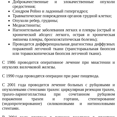
Доброкачественные и злокачественные опухоли
средостения;
Синдром Рейно и ладонный гипергидроз;
Травматические повреждения органов грудной клетки;
Опухоли ребер, грудины;
Медиастиниты;
Нагноительные заболевания легких и плевры (острый и
хронический абсцесс легкого, острая и хроническая
эмпиема плевры, бронхоэктатическая болезнь);
Проводится дифференциальная диагностика диффузных
поражений легочной ткани (трансторакальная биопсия
или торакоскопическая биопсия легочной ткани).
С 1986 проводится оперативное лечение при миастении и
опухолях вилочковой железы.
С 1990 года проводятся операции при раке пищевода.
С 2001 года проводится лечение больных с рубцовыми и
опухолевыми стенозами трахеи: циркулярная резекция трахеи,
трахео-ларингопластика при сочетанном рубцовом
поражении трахеи и гортани, стентирование
(эндопротезирование) силиконовыми и нитиноловыми
стентами.