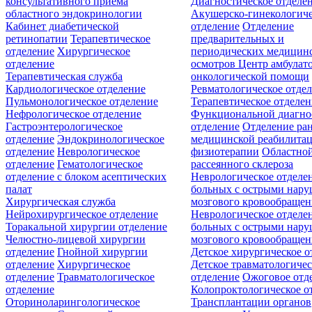
консультативного приёма
Диагностическое отделе
областного эндокринологии
Акушерско-гинекологиче
Кабинет диабетической
отделение
Отделение
ретинопатии
Терапевтическое
предварительных и
отделение
Хирургическое
периодических медицин
отделение
осмотров
Центр амбулат
Терапевтическая служба
онкологической помощи
Кардиологическое отделение
Ревматологическое отде
Пульмонологическое отделение
Терапевтическое отделе
Нефрологическое отделение
Функциональной диагно
Гастроэнтерологическое
отделение
Отделение ра
отделение
Эндокринологическое
медицинской реабилита
отделение
Неврологическое
физиотерапии
Областной
отделение
Гематологическое
рассеянного склероза
отделение c блоком асептических
Неврологическое отделе
палат
больных с острыми нар
Хирургическая служба
мозгового кровообращен
Нейрохирургическое отделение
Неврологическое отделе
Торакальной хирургии отделение
больных с острыми нар
Челюстно-лицевой хирургии
мозгового кровообращен
отделение
Гнойной хирургии
Детское хирургическое о
отделение
Хирургическое
Детское травматологичес
отделение
Травматологическое
отделение
Ожоговое отд
отделение
Колопроктологическое о
Оториноларингологическое
Трансплантации органов