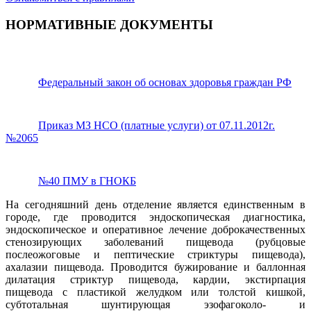
НОРМАТИВНЫЕ ДОКУМЕНТЫ
Федеральный закон об основах здоровья граждан РФ
Приказ МЗ НСО (платные услуги) от 07.11.2012г.
№2065
№40 ПМУ в ГНОКБ
На сегодняшний день отделение является единственным в
городе, где проводится эндоскопическая диагностика,
эндоскопическое и оперативное лечение доброкачественных
стенозирующих заболеваний пищевода (рубцовые
послеожоговые и пептические стриктуры пищевода),
ахалазии пищевода. Проводится бужирование и баллонная
дилатация стриктур пищевода, кардии, экстирпация
пищевода с пластикой желудком или толстой кишкой,
субтотальная шунтирующая эзофагоколо- и