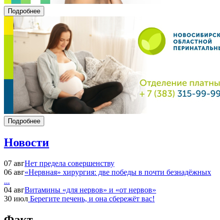
Подробнее
Подробнее
Новости
07 авг
Нет предела совершенству
06 авг
«Нервная» хирургия: две победы в почти безнадёжных
...
04 авг
Витамины «для нервов» и «от нервов»
30 июл
Берегите печень, и она сбережёт вас!
Факт...