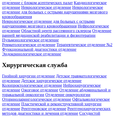
отделение c блоком асептических палат
Кардиологическое
отделение
Неврологическое отделение
Неврологическое
отделение для больных с острыми нарушениями мозгового
кровообращения
Неврологическое отделение для больных с острыми
нарушениями мозгового кровообращения
Нефрологическое
отделение
Областной центр рассеянного склероза
Отделение
ранней медицинской реабилитации и физиотерапии
Пульмонологическое отделение
Ревматологическое отделение
Терапевтическое отделение №2
Функциональной диагностики отделение
Эндокринологическое отделение
Хирургическая служба
Гнойной хирургии отделение
Детское травматологическое
отделение
Детское хирургическое отделение
Колопроктологическое отделение
Нейрохирургическое
отделение
Ожоговое отделение
Отделение абдоминальной и
торакальной онкологии
Отделение онкоурологии
Оториноларингологическое отделение
Офтальмологическое
отделение
Пластической и реконструктивной хирургии
отделение
Рентгеновское отделение
Рентгенохирургических
методов диагностики и лечения отделение
Сосудистой