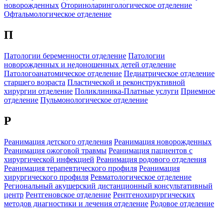
новорожденных
Оториноларингологическое отделение
Офтальмологическое отделение
П
Патологии беременности отделение
Патологии
новорожденных и недоношенных детей отделение
Патологоанатомическое отделение
Педиатрическое отделение
старшего возраста
Пластической и реконструктивной
хирургии отделение
Поликлиника-Платные услуги
Приемное
отделение
Пульмонологическое отделение
Р
Реанимация детского отделения
Реанимация новорожденных
Реанимация ожоговой травмы
Реанимация пациентов с
хирургической инфекцией
Реанимация родового отделения
Реанимация терапевтического профиля
Реанимация
хирургического профиля
Ревматологическое отделение
Региональный акушерский дистанционный консультативный
центр
Рентгеновское отделение
Рентгенохирургических
методов диагностики и лечения отделение
Родовое отделение