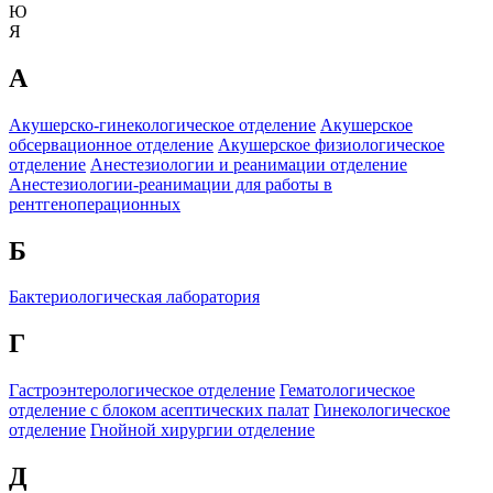
Ю
Я
А
Акушерско-гинекологическое отделение
Акушерское
обсервационное отделение
Акушерское физиологическое
отделение
Анестезиологии и реанимации отделение
Анестезиологии-реанимации для работы в
рентгеноперационных
Б
Бактериологическая лаборатория
Г
Гастроэнтерологическое отделение
Гематологическое
отделение c блоком асептических палат
Гинекологическое
отделение
Гнойной хирургии отделение
Д