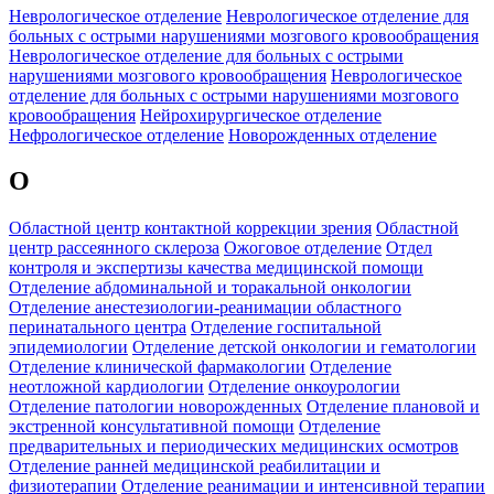
Неврологическое отделение
Неврологическое отделение для
больных с острыми нарушениями мозгового кровообращения
Неврологическое отделение для больных с острыми
нарушениями мозгового кровообращения
Неврологическое
отделение для больных с острыми нарушениями мозгового
кровообращения
Нейрохирургическое отделение
Нефрологическое отделение
Новорожденных отделение
О
Областной центр контактной коррекции зрения
Областной
центр рассеянного склероза
Ожоговое отделение
Отдел
контроля и экспертизы качества медицинской помощи
Отделение абдоминальной и торакальной онкологии
Отделение анестезиологии-реанимации областного
перинатального центра
Отделение госпитальной
эпидемиологии
Отделение детской онкологии и гематологии
Отделение клинической фармакологии
Отделение
неотложной кардиологии
Отделение онкоурологии
Отделение патологии новорожденных
Отделение плановой и
экстренной консультативной помощи
Отделение
предварительных и периодических медицинских осмотров
Отделение ранней медицинской реабилитации и
физиотерапии
Отделение реанимации и интенсивной терапии