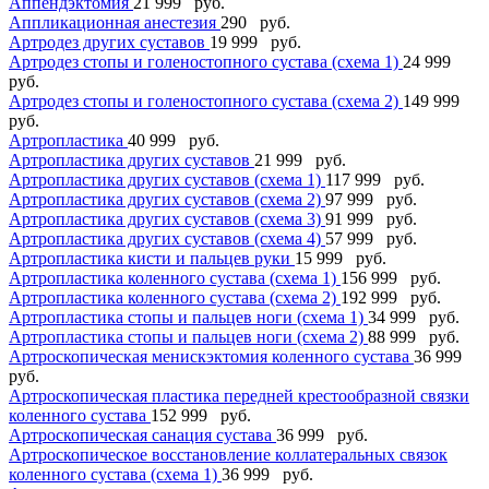
Аппендэктомия
21 999 руб.
Аппликационная анестезия
290 руб.
Артродез других суставов
19 999 руб.
Артродез стопы и голеностопного сустава (схема 1)
24 999
руб.
Артродез стопы и голеностопного сустава (схема 2)
149 999
руб.
Артропластика
40 999 руб.
Артропластика других суставов
21 999 руб.
Артропластика других суставов (схема 1)
117 999 руб.
Артропластика других суставов (схема 2)
97 999 руб.
Артропластика других суставов (схема 3)
91 999 руб.
Артропластика других суставов (схема 4)
57 999 руб.
Артропластика кисти и пальцев руки
15 999 руб.
Артропластика коленного сустава (схема 1)
156 999 руб.
Артропластика коленного сустава (схема 2)
192 999 руб.
Артропластика стопы и пальцев ноги (схема 1)
34 999 руб.
Артропластика стопы и пальцев ноги (схема 2)
88 999 руб.
Артроскопическая менискэктомия коленного сустава
36 999
руб.
Артроскопическая пластика передней крестообразной связки
коленного сустава
152 999 руб.
Артроскопическая санация сустава
36 999 руб.
Артроскопическое восстановление коллатеральных связок
коленного сустава (схема 1)
36 999 руб.