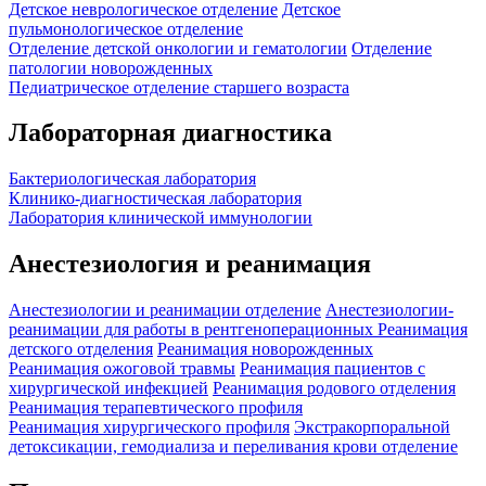
Детское неврологическое отделение
Детское
пульмонологическое отделение
Отделение детской онкологии и гематологии
Отделение
патологии новорожденных
Педиатрическое отделение старшего возраста
Лабораторная диагностика
Бактериологическая лаборатория
Клинико-диагностическая лаборатория
Лаборатория клинической иммунологии
Анестезиология и реанимация
Анестезиологии и реанимации отделение
Анестезиологии-
реанимации для работы в рентгеноперационных
Реанимация
детского отделения
Реанимация новорожденных
Реанимация ожоговой травмы
Реанимация пациентов с
хирургической инфекцией
Реанимация родового отделения
Реанимация терапевтического профиля
Реанимация хирургического профиля
Экстракорпоральной
детоксикации, гемодиализа и переливания крови отделение