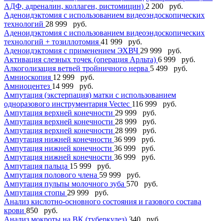
АДФ, адреналин, коллаген, ристомицин)
2 200 руб.
Аденоидэктомия с использованием видеоэндоскопических
технологий
28 999 руб.
Аденоидэктомия с использованием видеоэндоскопических
технологий + тозиллотомия
41 999 руб.
Аденоидэктомия с применением ЭХВЧ
29 999 руб.
Активация слезных точек (операция Арльта)
6 999 руб.
Алкоголизация ветвей тройничного нерва
5 499 руб.
Амниоскопия
12 999 руб.
Амниоцентез
14 999 руб.
Ампутация (экстерпация) матки с использованием
одноразового инструментария Vectec
116 999 руб.
Ампутация верхней конечности
29 999 руб.
Ампутация верхней конечности
28 999 руб.
Ампутация верхней конечности
28 999 руб.
Ампутация нижней конечности
36 999 руб.
Ампутация нижней конечности
36 999 руб.
Ампутация нижней конечности
36 999 руб.
Ампутация пальца
15 999 руб.
Ампутация полового члена
59 999 руб.
Ампутация пульпы молочного зуба
570 руб.
Ампутация стопы
29 999 руб.
Анализ кислотно-основного состояния и газового состава
крови
850 руб.
Анализ мокроты на ВК (туберкулез)
340 руб.