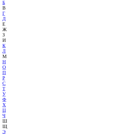
Б
В
Г
Д
Е
Ж
З
И
К
Л
М
Н
О
П
Р
С
Т
У
Ф
Х
Ц
Ч
Ш
Щ
Э