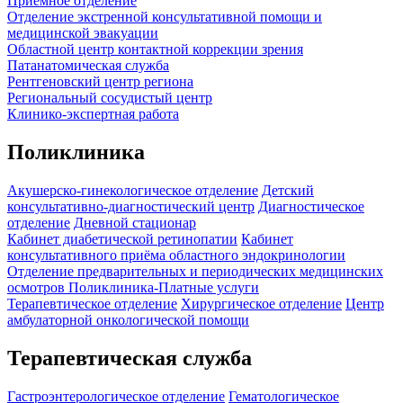
Приемное отделение
Отделение экстренной консультативной помощи и
медицинской эвакуации
Областной центр контактной коррекции зрения
Патанатомическая служба
Рентгеновский центр региона
Региональный сосудистый центр
Клинико-экспертная работа
Поликлиника
Акушерско-гинекологическое отделение
Детский
консультативно-диагностический центр
Диагностическое
отделение
Дневной стационар
Кабинет диабетической ретинопатии
Кабинет
консультативного приёма областного эндокринологии
Отделение предварительных и периодических медицинских
осмотров
Поликлиника-Платные услуги
Терапевтическое отделение
Хирургическое отделение
Центр
амбулаторной онкологической помощи
Терапевтическая служба
Гастроэнтерологическое отделение
Гематологическое