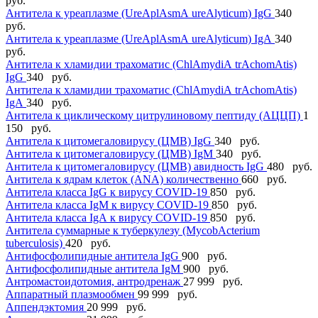
руб.
Антитела к уреаплазме (UreАplАsmА ureАlyticum) IgG
340
руб.
Антитела к уреаплазме (UreАplАsmА ureАlyticum) IgА
340
руб.
Антитела к хламидии трахоматис (ChlАmydiА trАchomАtis)
IgG
340 руб.
Антитела к хламидии трахоматис (ChlАmydiА trАchomАtis)
IgА
340 руб.
Антитела к циклическому цитрулиновому пептиду (АЦЦП)
1
150 руб.
Антитела к цитомегаловирусу (ЦМВ) IgG
340 руб.
Антитела к цитомегаловирусу (ЦМВ) IgМ
340 руб.
Антитела к цитомегаловирусу (ЦМВ) авидность IgG
480 руб.
Антитела к ядрам клеток (АNА) количественно
660 руб.
Антитела класса IgG к вирусу COVID-19
850 руб.
Антитела класса IgM к вирусу COVID-19
850 руб.
Антитела класса IgА к вирусу COVID-19
850 руб.
Антитела суммарные к туберкулезу (MycobАcterium
tuberculosis)
420 руб.
Антифосфолипидные антитела IgG
900 руб.
Антифосфолипидные антитела IgM
900 руб.
Антромастоидотомия, антродренаж
27 999 руб.
Аппаратный плазмообмен
99 999 руб.
Аппендэктомия
20 999 руб.