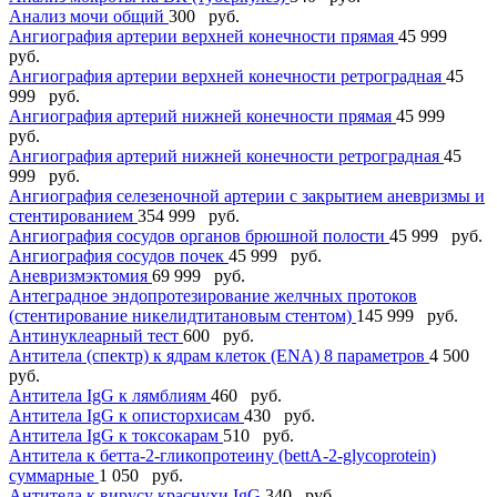
Анализ мочи общий
300 руб.
Ангиография артерии верхней конечности прямая
45 999
руб.
Ангиография артерии верхней конечности ретроградная
45
999 руб.
Ангиография артерий нижней конечности прямая
45 999
руб.
Ангиография артерий нижней конечности ретроградная
45
999 руб.
Ангиография селезеночной артерии с закрытием аневризмы и
стентированием
354 999 руб.
Ангиография сосудов органов брюшной полости
45 999 руб.
Ангиография сосудов почек
45 999 руб.
Аневризмэктомия
69 999 руб.
Антеградное эндопротезирование желчных протоков
(стентирование никелидтитановым стентом)
145 999 руб.
Антинуклеарный тест
600 руб.
Антитела (спектр) к ядрам клеток (ENА) 8 параметров
4 500
руб.
Антитела IgG к лямблиям
460 руб.
Антитела IgG к описторхисам
430 руб.
Антитела IgG к токсокарам
510 руб.
Антитела к бетта-2-гликопротеину (bettА-2-glycoprotein)
суммарные
1 050 руб.
Антитела к вирусу краснухи IgG
340 руб.