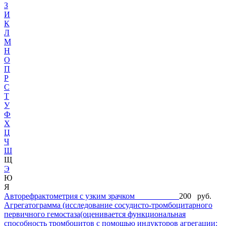
З
И
К
Л
М
Н
О
П
Р
С
Т
У
Ф
Х
Ц
Ч
Ш
Щ
Э
Ю
Я
Авторефрактометрия с узким зрачком
200 руб.
Агрегатограмма (исследование сосудисто-тромбоцитарного
первичного гемостаза(оценивается функциональная
способность тромбоцитов с помощью индукторов агрегации: