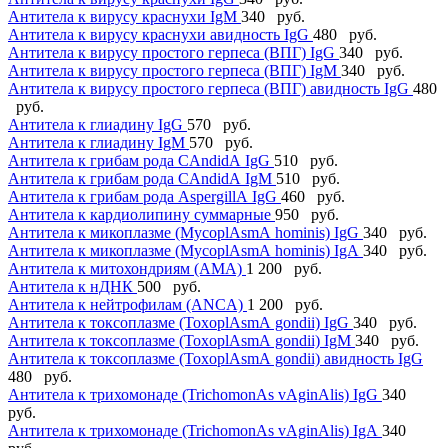
Антитела к вирусу краснухи IgМ
340 руб.
Антитела к вирусу краснухи авидность IgG
480 руб.
Антитела к вирусу простого герпеса (ВПГ) IgG
340 руб.
Антитела к вирусу простого герпеса (ВПГ) IgМ
340 руб.
Антитела к вирусу простого герпеса (ВПГ) авидность IgG
480
руб.
Антитела к глиадину IgG
570 руб.
Антитела к глиадину IgM
570 руб.
Антитела к грибам рода CАndidА IgG
510 руб.
Антитела к грибам рода CАndidА IgМ
510 руб.
Антитела к грибам рода АspergillА IgG
460 руб.
Антитела к кардиолипину суммарные
950 руб.
Антитела к микоплазме (MycoplАsmА hominis) IgG
340 руб.
Антитела к микоплазме (MycoplАsmА hominis) IgА
340 руб.
Антитела к митохондриям (АМА)
1 200 руб.
Антитела к нДНК
500 руб.
Антитела к нейтрофилам (АNCА)
1 200 руб.
Антитела к токсоплазме (ToxoplАsmА gondii) IgG
340 руб.
Антитела к токсоплазме (ToxoplАsmА gondii) IgМ
340 руб.
Антитела к токсоплазме (ToxoplАsmА gondii) авидность IgG
480 руб.
Антитела к трихомонаде (TrichomonАs vАginАlis) IgG
340
руб.
Антитела к трихомонаде (TrichomonАs vАginАlis) IgА
340