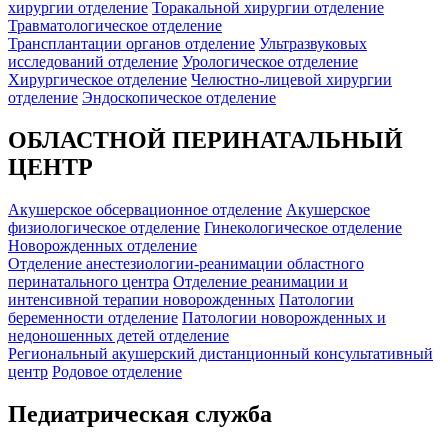
хирургии отделение
Торакальной хирургии отделение
Травматологическое отделение
Трансплантации органов отделение
Ультразвуковых
исследований отделение
Урологическое отделение
Хирургическое отделение
Челюстно-лицевой хирургии
отделение
Эндоскопическое отделение
ОБЛАСТНОЙ ПЕРИНАТАЛЬНЫЙ
ЦЕНТР
Акушерское обсервационное отделение
Акушерское
физиологическое отделение
Гинекологическое отделение
Новорожденных отделение
Отделение анестезиологии-реанимации областного
перинатального центра
Отделение реанимации и
интенсивной терапии новорожденных
Патологии
беременности отделение
Патологии новорожденных и
недоношенных детей отделение
Региональный акушерский дистанционный консультативный
центр
Родовое отделение
Педиатрическая служба