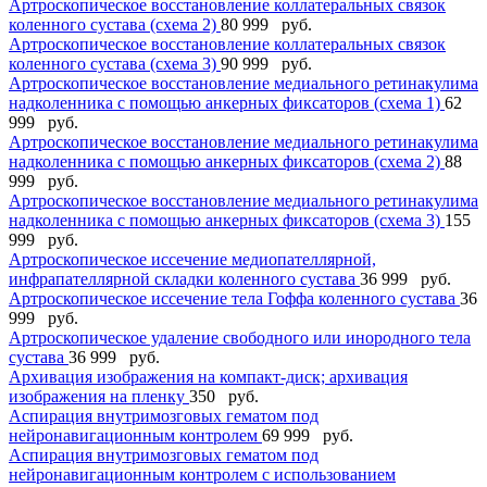
Артроскопическое восстановление коллатеральных связок
коленного сустава (схема 2)
80 999 руб.
Артроскопическое восстановление коллатеральных связок
коленного сустава (схема 3)
90 999 руб.
Артроскопическое восстановление медиального ретинакулима
надколенника с помощью анкерных фиксаторов (схема 1)
62
999 руб.
Артроскопическое восстановление медиального ретинакулима
надколенника с помощью анкерных фиксаторов (схема 2)
88
999 руб.
Артроскопическое восстановление медиального ретинакулима
надколенника с помощью анкерных фиксаторов (схема 3)
155
999 руб.
Артроскопическое иссечение медиопателлярной,
инфрапателлярной складки коленного сустава
36 999 руб.
Артроскопическое иссечение тела Гоффа коленного сустава
36
999 руб.
Артроскопическое удаление свободного или инородного тела
сустава
36 999 руб.
Архивация изображения на компакт-диск; архивация
изображения на пленку
350 руб.
Аспирация внутримозговых гематом под
нейронавигационным контролем
69 999 руб.
Аспирация внутримозговых гематом под
нейронавигационным контролем с использованием