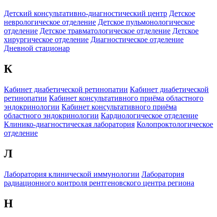
Детский консультативно-диагностический центр
Детское
неврологическое отделение
Детское пульмонологическое
отделение
Детское травматологическое отделение
Детское
хирургическое отделение
Диагностическое отделение
Дневной стационар
К
Кабинет диабетической ретинопатии
Кабинет диабетической
ретинопатии
Кабинет консультативного приёма областного
эндокринологии
Кабинет консультативного приёма
областного эндокринологии
Кардиологическое отделение
Клинико-диагностическая лаборатория
Колопроктологическое
отделение
Л
Лаборатория клинической иммунологии
Лаборатория
радиационного контроля рентгеновского центра региона
Н