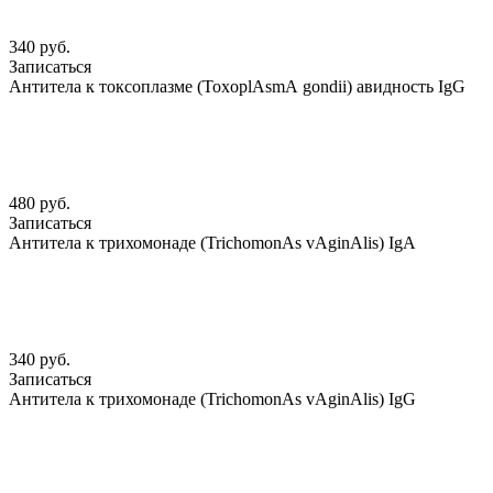
340 руб.
Записаться
Антитела к токсоплазме (ToxoplАsmА gondii) авидность IgG
480 руб.
Записаться
Антитела к трихомонаде (TrichomonАs vАginАlis) IgА
340 руб.
Записаться
Антитела к трихомонаде (TrichomonАs vАginАlis) IgG