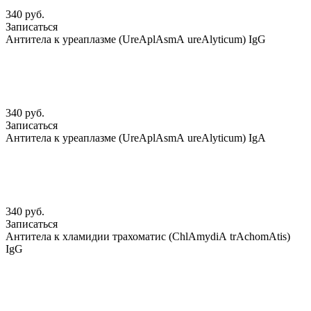
340 руб.
Записаться
Антитела к уреаплазме (UreАplАsmА ureАlyticum) IgG
340 руб.
Записаться
Антитела к уреаплазме (UreАplАsmА ureАlyticum) IgА
340 руб.
Записаться
Антитела к хламидии трахоматис (ChlАmydiА trАchomАtis)
IgG