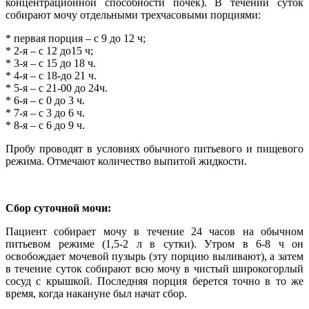
концентрационной способности почек). В течении суток
собирают мочу отдельными трехчасовыми порциями:
* первая порция – с 9 до 12 ч;
* 2-я – с 12 до15 ч;
* 3-я – с 15 до 18 ч.
* 4-я – с 18-до 21 ч.
* 5-я – с 21-00 до 24ч.
* 6-я – с 0 до 3 ч.
* 7-я – с 3 до 6 ч.
* 8-я – с 6 до 9 ч.
Пробу проводят в условиях обычного питьевого и пищевого
режима. Отмечают количество выпитой жидкости.
Сбор суточной мочи:
Пациент собирает мочу в течение 24 часов на обычном
питьевом режиме (1,5-2 л в сутки). Утром в 6-8 ч он
освобождает мочевой пузырь (эту порцию выливают), а затем
в течение суток собирают всю мочу в чистый широкогорлый
сосуд с крышкой. Последняя порция берется точно в то же
время, когда накануне был начат сбор.