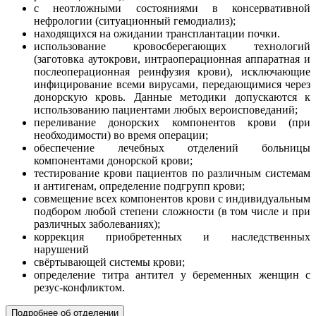
с неотложными состояниями в консервативной
нефрологии (ситуационный гемодиализ);
находящихся на ожидании трансплантации почки.
использование кровосберегающих технологий
(заготовка аутокрови, интраоперационная аппаратная и
послеоперационная реинфузия крови), исключающие
инфицирование всеми вирусами, передающимися через
донорскую кровь. Данные методики допускаются к
использованию пациентами любых вероисповеданий;
переливание донорских компонентов крови (при
необходимости) во время операции;
обеспечение лечебных отделений больницы
компонентами донорской крови;
тестирование крови пациентов по различным системам
и антигенам, определение подгрупп крови;
совмещение всех компонентов крови с индивидуальным
подбором любой степени сложности (в том числе и при
различных заболеваниях);
коррекция приобретенных и наследственных
нарушений
свёртывающей системы крови;
определение титра антител у беременных женщин с
резус-конфликтом.
Подробнее об отделении