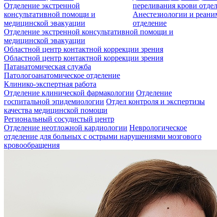
Отделение экстренной
переливания крови отде
консультативной помощи и
Анестезиологии и реан
медицинской эвакуации
отделение
Отделение экстренной консультативной помощи и
медицинской эвакуации
Областной центр контактной коррекции зрения
Областной центр контактной коррекции зрения
Патанатомическая служба
Патологоанатомическое отделение
Клинико-экспертная работа
Отделение клинической фармакологии
Отделение
госпитальной эпидемиологии
Отдел контроля и экспертизы
качества медицинской помощи
Региональный сосудистый центр
Отделение неотложной кардиологии
Неврологическое
отделение для больных с острыми нарушениями мозгового
кровообращения