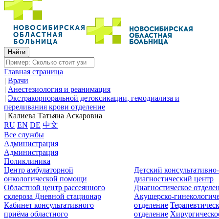
Главная страница
|
Врачи
|
Анестезиология и реанимация
|
Экстракорпоральной детоксикации, гемодиализа и
переливания крови отделение
|
Калиева Татьяна Аскаровна
RU
EN
DE
中文
Все службы
Администрация
Администрация
Поликлиника
Центр амбулаторной
Детский консультативно
онкологической помощи
диагностический центр
Областной центр рассеянного
Диагностическое отделе
склероза
Дневной стационар
Акушерско-гинекологиче
Кабинет консультативного
отделение
Терапевтическ
приёма областного
отделение
Хирургическо