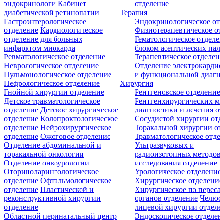
эндокринологи
Кабинет
отделение
диабетической ретинопатии
Терапия
Гастроэнтерологическое
Эндокринологическое от
отделение
Кардиологическое
Физиотерапевтическое о
отделение для больных
Гематологическое отделе
инфарктом миокарда
блоком асептических пал
Ревматологическое отделение
Терапевтическое отделе
Неврологическое отделение
Отделение электрокарди
Пульмонологическое отделение
и функциональной диаг
Нефрологическое отделение
Хирургия
Гнойной хирургии отделение
Рентгеновское отделени
Детское травматологическое
Рентгенхирургических м
отделение
Детское хирургическое
диагностики и лечения о
отделение
Колопроктологическое
Сосудистой хирургии от
отделение
Нейрохирургическое
Торакальной хирургии о
отделение
Ожоговое отделение
Травматологическое отд
Отделение абдоминальной и
Ультразвуковых и
торакальной онкологии
радиоизотопных методо
Отделение онкоурологии
исследования отделение
Оториноларингологическое
Урологическое отделени
отделение
Офтальмологическое
Хирургическое отделени
отделение
Пластической и
Хирургическое по перес
реконструктивной хирургии
органов отделение
Челюс
отделение
лицевой хирургии отдел
Областной перинатальный центр
Эндоскопическое отделе