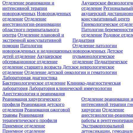
Отделение реанимации и
Акушерское физиологич
интенсивной терапии
отделение
Региональны
новорожденных
Новорожденных
акушерский дистанцион
отделение
Отделение
консультативный центр
анестезиологии-реанимации
Гинекологическое отдел
областного перинатального
Патологии беременност
центра
Отделение плановой и
отделение
Родовое отдел
экстренной консультативной
Педиатрия
помощи
Патологии
Отделение патологии
новорожденных и недоношенных
новорожденных
Детское
детей отделение
Акушерское
пульмонологическое
обсервационное отделение
отделение
Педиатрическое
отделение старшего возраста
Детское неврологическое
отделение
Отделение детской онкологии и гематологии
Лабораторная диагностика
Бактериологическое отделение
Клинико-диагностическая
лаборатория
Лаборатория клинической иммунологии
Анестезиология и реанимация
Реанимация хирургического
Отделение реанимации 
профиля
Реанимация детского
интенсивной терапии г
отделения
Реанимация ожоговой
хирургии
Отделение
травмы
Реанимация
анестезиологии-реанима
терапевтического профиля
работы в рентгеноперац
Приемное отделение
Экстракорпоральной
Приемное отделение
детоксикации, гемодиали