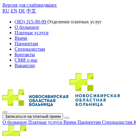
Версия для слабовидящих
RU
EN
DE
中文
(383) 315-99-99
Отделение платных услуг
О больнице
Платные услуги
Врачи
Пациентам
Специалистам
Контакты
СМИ о нас
Вакансии
Записаться на платный прием
О больнице
Платные услуги
Врачи
Пациентам
Специалистам