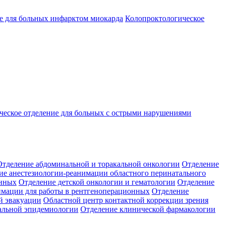
е для больных инфарктом миокарда
Колопроктологическое
ческое отделение для больных с острыми нарушениями
Отделение абдоминальной и торакальной онкологии
Отделение
ие анестезиологии-реанимации областного перинатального
енных
Отделение детской онкологии и гематологии
Отделение
имации для работы в рентгеноперационных
Отделение
й эвакуации
Областной центр контактной коррекции зрения
альной эпидемиологии
Отделение клинической фармакологии