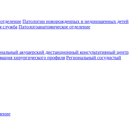
 отделение
Патологии новорожденных и недоношенных детей
я служба
Патологоанатомическое отделение
ональный акушерский дистанционный консультативный центр
мация хирургического профиля
Региональный сосудистый
ление