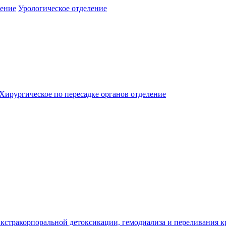
ление
Урологическое отделение
Хирургическое по пересадке органов отделение
кстракорпоральной детоксикации, гемодиализа и переливания к