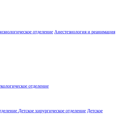
изиологическое отделение
Анестезиология и реанимация
екологическое отделение
отделение
Детское хирургическое отделение
Детское