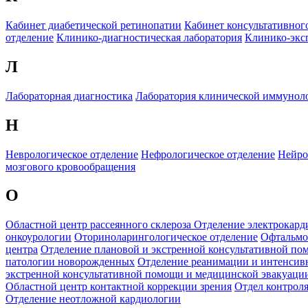
Кабинет диабетической ретинопатии
Кабинет консультативног
отделение
Клинико-диагностическая лаборатория
Клинико-эксп
Л
Лабораторная диагностика
Лаборатория клинической иммунол
Н
Неврологическое отделение
Нефрологическое отделение
Нейро
мозгового кровообращения
О
Областной центр рассеянного склероза
Отделение электрокар
онкоурологии
Оториноларингологическое отделение
Офтальмо
центра
Отделение плановой и экстренной консультативной по
патологии новорожденных
Отделение реанимации и интенсив
экстренной консультативной помощи и медицинской эвакуаци
Областной центр контактной коррекции зрения
Отдел контрол
Отделение неотложной кардиологии