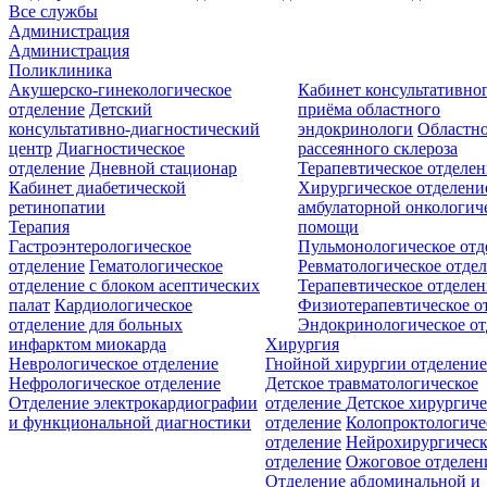
Все службы
Администрация
Администрация
Поликлиника
Акушерско-гинекологическое
Кабинет консультативно
отделение
Детский
приёма областного
консультативно-диагностический
эндокринологи
Областно
центр
Диагностическое
рассеянного склероза
отделение
Дневной стационар
Терапевтическое отделен
Кабинет диабетической
Хирургическое отделени
ретинопатии
амбулаторной онкологич
Терапия
помощи
Гастроэнтерологическое
Пульмонологическое отд
отделение
Гематологическое
Ревматологическое отде
отделение с блоком асептических
Терапевтическое отделе
палат
Кардиологическое
Физиотерапевтическое о
отделение для больных
Эндокринологическое от
инфарктом миокарда
Хирургия
Неврологическое отделение
Гнойной хирургии отделение
Нефрологическое отделение
Детское травматологическое
Отделение электрокардиографии
отделение
Детское хирургиче
и функциональной диагностики
отделение
Колопроктологиче
отделение
Нейрохирургическ
отделение
Ожоговое отделен
Отделение абдоминальной и