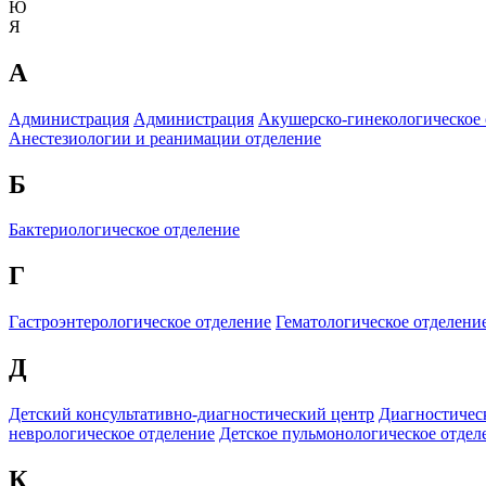
Ю
Я
А
Администрация
Администрация
Акушерско-гинекологическое 
Анестезиологии и реанимации отделение
Б
Бактериологическое отделение
Г
Гастроэнтерологическое отделение
Гематологическое отделение
Д
Детский консультативно-диагностический центр
Диагностичес
неврологическое отделение
Детское пульмонологическое отдел
К