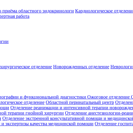
о приёма областного эндокринологи
Кардиологическое отделени
ертная работа
огии
хирургическое отделение
Новорожденных отделение
Неврологи
диографии и функциональной диагностики
Ожоговое отделение
логическое отделение
Областной перинатальный центр
Отделен
мощи
Отделение реанимации и интенсивной терапии новорожд
ной терапии гнойной хирургии
Отделение анестезиологии-реан
и
Отделение экстренной консультативной помощи и медицинско
я и экспертизы качества медицинской помощи
Отделение госпит