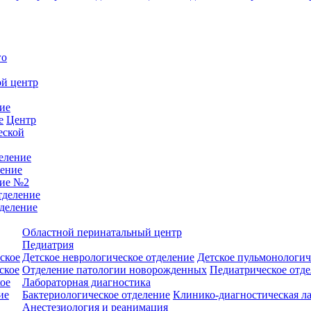
го
й центр
ие
е
Центр
еской
еление
ление
ние №2
тделение
деление
Областной перинатальный центр
Педиатрия
ское
Детское неврологическое отделение
Детское пульмонологич
ское
Отделение патологии новорожденных
Педиатрическое отде
ое
Лабораторная диагностика
ие
Бактериологическое отделение
Клинико-диагностическая л
Анестезиология и реанимация