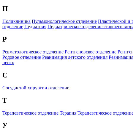
П
Поликлиника
Пульмонологическое отделение
Пластической и 
отделение
Педиатрия
Педиатрическое отделение старшего возр
Р
Ревматологическое отделение
Рентгеновское отделение
Рентге
Родовое отделение
Реанимация детского отделения
Реанимация
центр
С
Сосудистой хирургии отделение
Т
Терапевтическое отделение
Терапия
Терапевтическое отделени
У