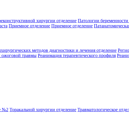
реконструктивной хирургии отделение
Патологии беременности
аста
Приемное отделение
Приемное отделение
Патанатомическа
нхирургических методов диагностики и лечения отделение
Реги
 ожоговой травмы
Реанимация терапевтического профиля
Реани
е №2
Торакальной хирургии отделение
Травматологическое отде