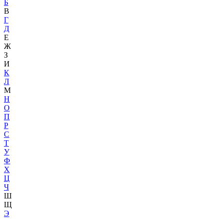
Б
В
Г
Д
Е
Ж
З
И
К
Л
М
Н
О
П
Р
С
Т
У
Ф
Х
Ц
Ч
Ш
Щ
Э