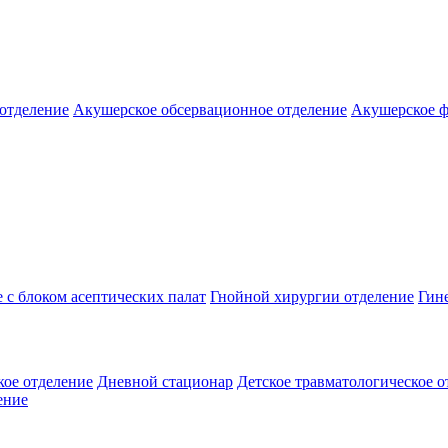
отделение
Акушерское обсервационное отделение
Акушерское ф
 с блоком асептических палат
Гнойной хирургии отделение
Гин
кое отделение
Дневной стационар
Детское травматологическое 
ение