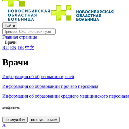
Главная страница
|
Врачи
RU
EN
DE
中文
Врачи
Информация об образовании врачей
Информация об образовании прочего персонала
Информация об образовании среднего медицинского персонал
отображать
по службам
по отделениям
А