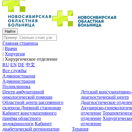
Главная страница
|
Врачи
|
Хирургия
|
Хирургическое отделение
RU
EN
DE
中文
Все службы
Администрация
Администрация
Поликлиника
Центр амбулаторной
Детский консультативно
онкологической помощи
диагностический центр
Областной центр рассеянного
Диагностическое отделе
склероза
Дневной стационар
Акушерско-гинекологиче
Кабинет консультативного
отделение
Терапевтическ
приёма областного
отделение
Хирургическо
эндокринологи
Кабинет
отделение
диабетической ретинопатии
Терапия