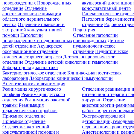
новорожденных
Новорожденных
акушерский дистанцион
отделение
Отделение
консультативный центр
анестезиологии-реанимации
Гинекологическое отдел
областного перинатального
Патологии беременност
центра
Отделение плановой и
отделение
Родовое отдел
экстренной консультативной
Педиатрия
помощи
Патологии
Отделение патологии
новорожденных и недоношенных
новорожденных
Детское
детей отделение
Акушерское
пульмонологическое
обсервационное отделение
отделение
Педиатрическое
отделение старшего возраста
Детское неврологическое
отделение
Отделение детской онкологии и гематологии
Лабораторная диагностика
Бактериологическое отделение
Клинико-диагностическая
лаборатория
Лаборатория клинической иммунологии
Анестезиология и реанимация
Реанимация хирургического
Отделение реанимации 
профиля
Реанимация детского
интенсивной терапии г
отделения
Реанимация ожоговой
хирургии
Отделение
травмы
Реанимация
анестезиологии-реанима
терапевтического профиля
работы в рентгеноперац
Приемное отделение
Экстракорпоральной
Приемное отделение
детоксикации, гемодиали
Отделение экстренной
переливания крови отде
консультативной помощи и
Анестезиологии и реан