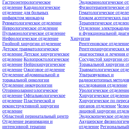
Гастроэнтерологическое
Эндокринологическое от
отделение
Кардиологическое
Физиотерапевтическое о
отделение для больных
Гематологическое отделе
инфарктом миокарда
блоком асептических пал
Ревматологическое отделение
Терапевтическое отделе
Неврологическое отделение
Отделение электрокарди
Пульмонологическое отделение
и функциональной диаг
Нефрологическое отделение
Хирургия
Гнойной хирургии отделение
Рентгеновское отделени
Детское травматологическое
Рентгенхирургических м
отделение
Детское хирургическое
диагностики и лечения о
отделение
Колопроктологическое
Сосудистой хирургии от
отделение
Нейрохирургическое
Торакальной хирургии о
отделение
Ожоговое отделение
Травматологическое отд
Отделение абдоминальной и
Ультразвуковых и
торакальной онкологии
радиоизотопных методо
Отделение онкоурологии
исследования отделение
Оториноларингологическое
Урологическое отделени
отделение
Офтальмологическое
Хирургическое отделени
отделение
Пластической и
Хирургическое по перес
реконструктивной хирургии
органов отделение
Челюс
отделение
лицевой хирургии отдел
Областной перинатальный центр
Эндоскопическое отделе
Отделение реанимации и
Акушерское физиологич
интенсивной терапии
отделение
Региональны