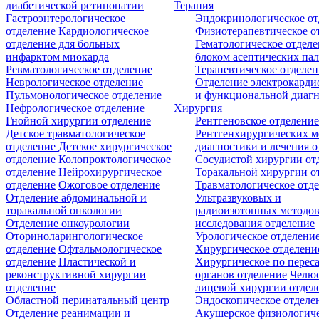
диабетической ретинопатии
Терапия
Гастроэнтерологическое
Эндокринологическое от
отделение
Кардиологическое
Физиотерапевтическое о
отделение для больных
Гематологическое отделе
инфарктом миокарда
блоком асептических пал
Ревматологическое отделение
Терапевтическое отделе
Неврологическое отделение
Отделение электрокарди
Пульмонологическое отделение
и функциональной диаг
Нефрологическое отделение
Хирургия
Гнойной хирургии отделение
Рентгеновское отделени
Детское травматологическое
Рентгенхирургических м
отделение
Детское хирургическое
диагностики и лечения о
отделение
Колопроктологическое
Сосудистой хирургии от
отделение
Нейрохирургическое
Торакальной хирургии о
отделение
Ожоговое отделение
Травматологическое отд
Отделение абдоминальной и
Ультразвуковых и
торакальной онкологии
радиоизотопных методо
Отделение онкоурологии
исследования отделение
Оториноларингологическое
Урологическое отделени
отделение
Офтальмологическое
Хирургическое отделени
отделение
Пластической и
Хирургическое по перес
реконструктивной хирургии
органов отделение
Челюс
отделение
лицевой хирургии отдел
Областной перинатальный центр
Эндоскопическое отделе
Отделение реанимации и
Акушерское физиологич