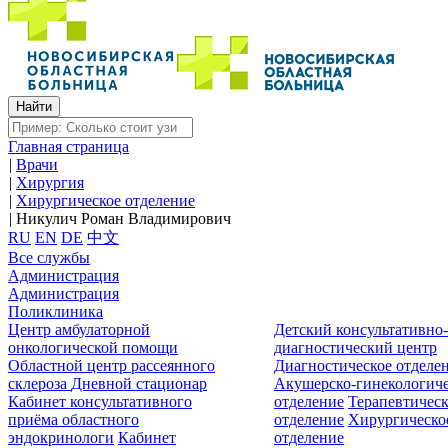
Главная страница
|
Врачи
|
Хирургия
|
Хирургическое отделение
|
Никулич Роман Владимирович
RU
EN
DE
中文
Все службы
Администрация
Администрация
Поликлиника
Центр амбулаторной
Детский консультативно
онкологической помощи
диагностический центр
Областной центр рассеянного
Диагностическое отделе
склероза
Дневной стационар
Акушерско-гинекологиче
Кабинет консультативного
отделение
Терапевтическ
приёма областного
отделение
Хирургическо
эндокринологи
Кабинет
отделение