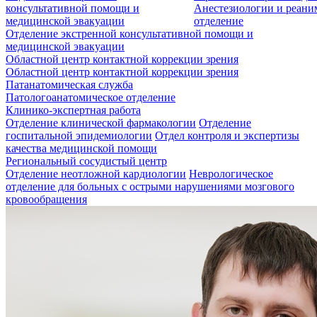
консультативной помощи и
Анестезиологии и реан
медицинской эвакуации
отделение
Отделение экстренной консультативной помощи и
медицинской эвакуации
Областной центр контактной коррекции зрения
Областной центр контактной коррекции зрения
Патанатомическая служба
Патологоанатомическое отделение
Клинико-экспертная работа
Отделение клинической фармакологии
Отделение
госпитальной эпидемиологии
Отдел контроля и экспертизы
качества медицинской помощи
Региональный сосудистый центр
Отделение неотложной кардиологии
Неврологическое
отделение для больных с острыми нарушениями мозгового
кровообращения