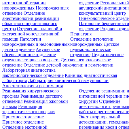
интенсивной терапии
отделение
Региональны
новорожденных
Новорожденных
акушерский дистанцион
отделение
Отделение
консультативный центр
анестезиологии-реанимации
Гинекологическое отдел
областного перинатального
Патологии беременност
центра
Отделение плановой и
отделение
Родовое отдел
экстренной консультативной
Педиатрия
помощи
Патологии
Отделение патологии
новорожденных и недоношенных
новорожденных
Детское
детей отделение
Акушерское
пульмонологическое
обсервационное отделение
отделение
Педиатрическое
отделение старшего возраста
Детское неврологическое
отделение
Отделение детской онкологии и гематологии
Лабораторная диагностика
Бактериологическое отделение
Клинико-диагностическая
лаборатория
Лаборатория клинической иммунологии
Анестезиология и реанимация
Реанимация хирургического
Отделение реанимации 
профиля
Реанимация детского
интенсивной терапии г
отделения
Реанимация ожоговой
хирургии
Отделение
травмы
Реанимация
анестезиологии-реанима
терапевтического профиля
работы в рентгеноперац
Приемное отделение
Экстракорпоральной
Приемное отделение
детоксикации, гемодиали
Отделение экстренной
переливания крови отде