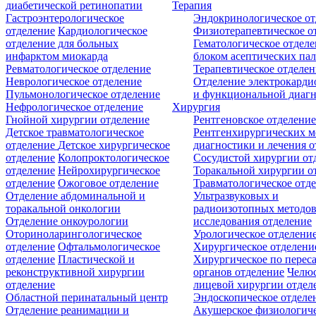
диабетической ретинопатии
Терапия
Гастроэнтерологическое
Эндокринологическое от
отделение
Кардиологическое
Физиотерапевтическое о
отделение для больных
Гематологическое отделе
инфарктом миокарда
блоком асептических пал
Ревматологическое отделение
Терапевтическое отделе
Неврологическое отделение
Отделение электрокарди
Пульмонологическое отделение
и функциональной диаг
Нефрологическое отделение
Хирургия
Гнойной хирургии отделение
Рентгеновское отделени
Детское травматологическое
Рентгенхирургических м
отделение
Детское хирургическое
диагностики и лечения о
отделение
Колопроктологическое
Сосудистой хирургии от
отделение
Нейрохирургическое
Торакальной хирургии о
отделение
Ожоговое отделение
Травматологическое отд
Отделение абдоминальной и
Ультразвуковых и
торакальной онкологии
радиоизотопных методо
Отделение онкоурологии
исследования отделение
Оториноларингологическое
Урологическое отделени
отделение
Офтальмологическое
Хирургическое отделени
отделение
Пластической и
Хирургическое по перес
реконструктивной хирургии
органов отделение
Челюс
отделение
лицевой хирургии отдел
Областной перинатальный центр
Эндоскопическое отделе
Отделение реанимации и
Акушерское физиологич