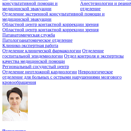
консультативной помощи и
Анестезиологии и реан
медицинской эвакуации
отделение
Отделение экстренной консультативной помощи и
медицинской эвакуации
Областной центр контактной коррекции зрения
Областной центр контактной коррекции зрения
Патанатомическая служба
Патологоанатомическое отделение
Клинико-экспертная работа
Отделение клинической фармакологии
Отделение
госпитальной эпидемиологии
Отдел контроля и экспертизы
качества медицинской помощи
Региональный сосудистый центр
Отделение неотложной кардиологии
Неврологическое
отделение для больных с острыми нарушениями мозгового
кровообращения
Пономаренко