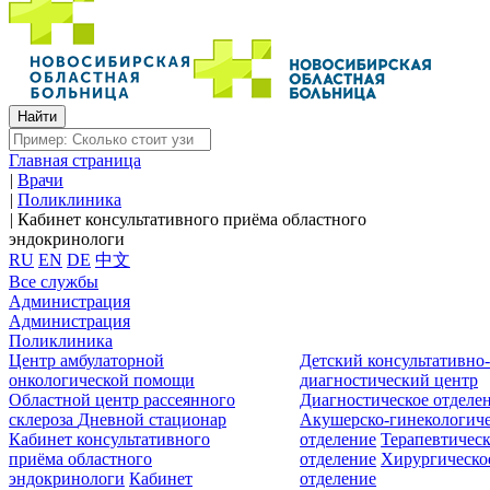
Главная страница
|
Врачи
|
Поликлиника
|
Кабинет консультативного приёма областного
эндокринологи
RU
EN
DE
中文
Все службы
Администрация
Администрация
Поликлиника
Центр амбулаторной
Детский консультативно
онкологической помощи
диагностический центр
Областной центр рассеянного
Диагностическое отделе
склероза
Дневной стационар
Акушерско-гинекологиче
Кабинет консультативного
отделение
Терапевтическ
приёма областного
отделение
Хирургическо
эндокринологи
Кабинет
отделение