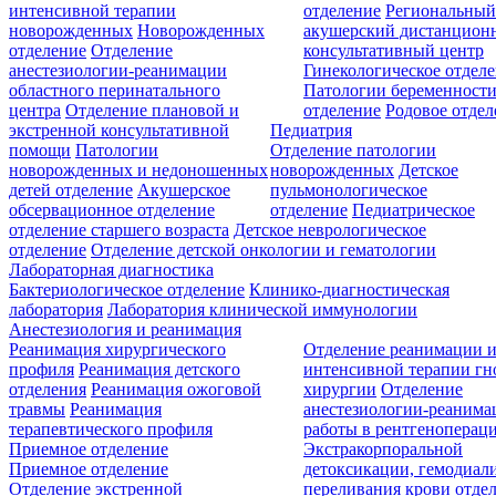
интенсивной терапии
отделение
Региональны
новорожденных
Новорожденных
акушерский дистанцион
отделение
Отделение
консультативный центр
анестезиологии-реанимации
Гинекологическое отдел
областного перинатального
Патологии беременност
центра
Отделение плановой и
отделение
Родовое отдел
экстренной консультативной
Педиатрия
помощи
Патологии
Отделение патологии
новорожденных и недоношенных
новорожденных
Детское
детей отделение
Акушерское
пульмонологическое
обсервационное отделение
отделение
Педиатрическое
отделение старшего возраста
Детское неврологическое
отделение
Отделение детской онкологии и гематологии
Лабораторная диагностика
Бактериологическое отделение
Клинико-диагностическая
лаборатория
Лаборатория клинической иммунологии
Анестезиология и реанимация
Реанимация хирургического
Отделение реанимации 
профиля
Реанимация детского
интенсивной терапии г
отделения
Реанимация ожоговой
хирургии
Отделение
травмы
Реанимация
анестезиологии-реанима
терапевтического профиля
работы в рентгеноперац
Приемное отделение
Экстракорпоральной
Приемное отделение
детоксикации, гемодиали
Отделение экстренной
переливания крови отде