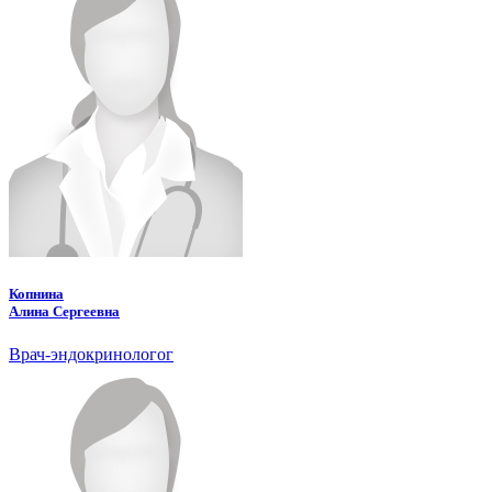
Копнина
Алина Сергеевна
Врач-эндокринологог