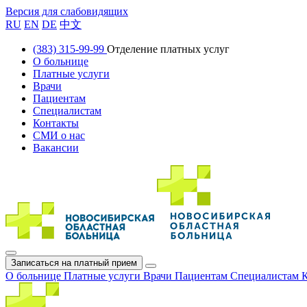
Версия для слабовидящих
RU
EN
DE
中文
(383) 315-99-99
Отделение платных услуг
О больнице
Платные услуги
Врачи
Пациентам
Специалистам
Контакты
СМИ о нас
Вакансии
Записаться на платный прием
О больнице
Платные услуги
Врачи
Пациентам
Специалистам