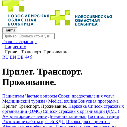
Главная страница
|
Пациентам
|
Прилет. Транспорт. Проживание.
RU
EN
DE
中文
Прилет. Транспорт.
Проживание.
Пациентам
Частые вопросы
Сроки предоставления услуг
Медицинский туризм / Medical tourism
Бонусная программа
Прилет. Транспорт. Проживание.
Парковка
Список страховых
организаций (ОМС)
Список страховых организаций (ДМС)
Амбулаторное лечение
Дневной стационар
Госпитализация
Расписание работы врачей КДП
Школы для пациентов
Юридическая информация
Партнеры и представительства