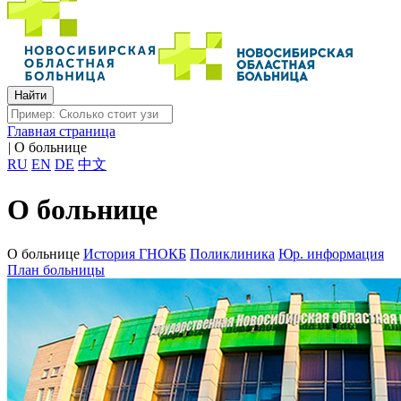
Главная страница
|
О больнице
RU
EN
DE
中文
О больнице
О больнице
История ГНОКБ
Поликлиника
Юр. информация
План больницы