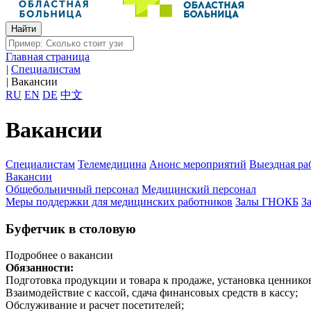
Главная страница
|
Специалистам
|
Вакансии
RU
EN
DE
中文
Вакансии
Специалистам
Телемедицина
Анонс мероприятий
Выездная ра
Вакансии
Общебольничный персонал
Медицинский персонал
Меры поддержки для медицинских работников
Залы ГНОКБ
З
Буфетчик в столовую
Подробнее о вакансии
Обязанности:
Подготовка продукции и товара к продаже, установка ценнико
Взаимодействие с кассой, сдача финансовых средств в кассу;
Обслуживание и расчет посетителей;