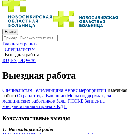
Главная страница
|
Специалистам
|
Выездная работа
RU
EN
DE
中文
Выездная работа
Специалистам
Телемедицина
Анонс мероприятий
Выездная
работа
Охрана труда
Вакансии
Меры поддержки для
медицинских работников
Залы ГНОКБ
Запись на
консультативный прием в КДП
Консультативные выезды
1. Новосибирский район