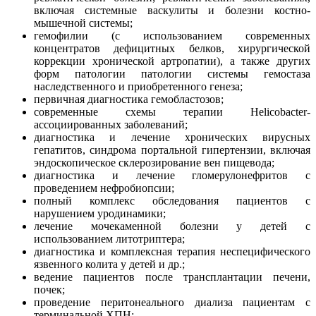
включая системные васкулиты и болезни костно-
мышечной системы;
гемофилии (с использованием современных
концентратов дефицитных белков, хирургической
коррекции хронической артропатии), а также других
форм патологии патологии системы гемостаза
наследственного и приобретенного генеза;
первичная диагностика гемобластозов;
современные схемы терапии Helicobacter-
ассоциированных заболеваний;
диагностика и лечение хронических вирусных
гепатитов, синдрома портальной гипертензии, включая
эндоскопическое склерозирование вен пищевода;
диагностика и лечение гломерулонефритов с
проведением нефробиопсии;
полный комплекс обследования пациентов с
нарушением уродинамики;
лечение мочекаменной болезни у детей с
использованием литотриптера;
диагностика и комплексная терапия неспецифического
язвенного колита у детей и др.;
ведение пациентов после трансплантации печени,
почек;
проведение перитонеального диализа пациентам с
терминальной ХПН;