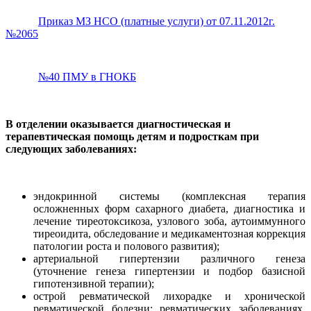
Приказ МЗ НСО (платные услуги) от 07.11.2012г.
№2065
№40 ПМУ в ГНОКБ
В отделении оказывается диагностическая и
терапевтическая помощь детям и подросткам при
следующих заболеваниях:
эндокринной системы (комплексная терапия
осложненных форм сахарного диабета, диагностика и
лечение тиреотоксикоза, узлового зоба, аутоиммунного
тиреоидита, обследование и медикаментозная коррекция
патологии роста и полового развития);
артериальной гипертензии различного генеза
(уточнение генеза гипертензии и подбор базисной
гипотензивной терапии);
острой ревматической лихорадке и хронической
ревматической болезни; ревматических заболеваниях,