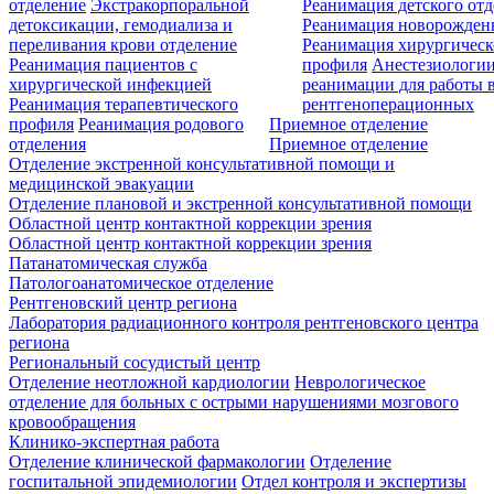
отделение
Экстракорпоральной
Реанимация детского от
детоксикации, гемодиализа и
Реанимация новорожде
переливания крови отделение
Реанимация хирургическ
Реанимация пациентов с
профиля
Анестезиологии
хирургической инфекцией
реанимации для работы 
Реанимация терапевтического
рентгеноперационных
профиля
Реанимация родового
Приемное отделение
отделения
Приемное отделение
Отделение экстренной консультативной помощи и
медицинской эвакуации
Отделение плановой и экстренной консультативной помощи
Областной центр контактной коррекции зрения
Областной центр контактной коррекции зрения
Патанатомическая служба
Патологоанатомическое отделение
Рентгеновский центр региона
Лаборатория радиационного контроля рентгеновского центра
региона
Региональный сосудистый центр
Отделение неотложной кардиологии
Неврологическое
отделение для больных с острыми нарушениями мозгового
кровообращения
Клинико-экспертная работа
Отделение клинической фармакологии
Отделение
госпитальной эпидемиологии
Отдел контроля и экспертизы