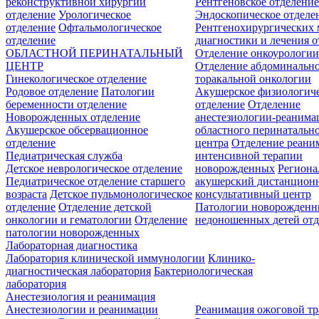
реконструктивной хирургии
Рентгеновское отделени
отделение
Урологическое
Эндоскопическое отделе
отделение
Офтальмологическое
Рентгенохирургических 
отделение
диагностики и лечения о
ОБЛАСТНОЙ ПЕРИНАТАЛЬНЫЙ
Отделение онкоурологи
ЦЕНТР
Отделение абдоминальн
Гинекологическое отделение
торакальной онкологии
Родовое отделение
Патологии
Акушерское физиологич
беременности отделение
отделение
Отделение
Новорожденных отделение
анестезиологии-реанима
Акушерское обсервационное
областного перинатальн
отделение
центра
Отделение реани
Педиатрическая служба
интенсивной терапии
Детское неврологическое отделение
новорожденных
Регион
Педиатрическое отделение старшего
акушерский дистанцион
возраста
Детское пульмонологическое
консультативный центр
отделение
Отделение детской
Патологии новорожденн
онкологии и гематологии
Отделение
недоношенных детей отд
патологии новорожденных
Лабораторная диагностика
Лаборатория клинической иммунологии
Клинико-
диагностическая лаборатория
Бактериологическая
лаборатория
Анестезиология и реанимация
Анестезиологии и реанимации
Реанимация ожоговой т