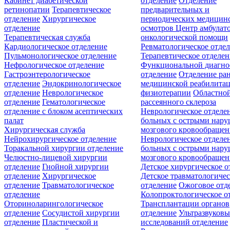
Кабинет диабетической
отделение
Отделение
ретинопатии
Терапевтическое
предварительных и
отделение
Хирургическое
периодических медицин
отделение
осмотров
Центр амбулат
Терапевтическая служба
онкологической помощи
Кардиологическое отделение
Ревматологическое отде
Пульмонологическое отделение
Терапевтическое отделе
Нефрологическое отделение
Функциональной диагно
Гастроэнтерологическое
отделение
Отделение ра
отделение
Эндокринологическое
медицинской реабилита
отделение
Неврологическое
физиотерапии
Областной
отделение
Гематологическое
рассеянного склероза
отделение c блоком асептических
Неврологическое отделе
палат
больных с острыми нар
Хирургическая служба
мозгового кровообращен
Нейрохирургическое отделение
Неврологическое отделе
Торакальной хирургии отделение
больных с острыми нар
Челюстно-лицевой хирургии
мозгового кровообращен
отделение
Гнойной хирургии
Детское хирургическое о
отделение
Хирургическое
Детское травматологичес
отделение
Травматологическое
отделение
Ожоговое отд
отделение
Колопроктологическое о
Оториноларингологическое
Трансплантации органов
отделение
Сосудистой хирургии
отделение
Ультразвуков
отделение
Пластической и
исследований отделение