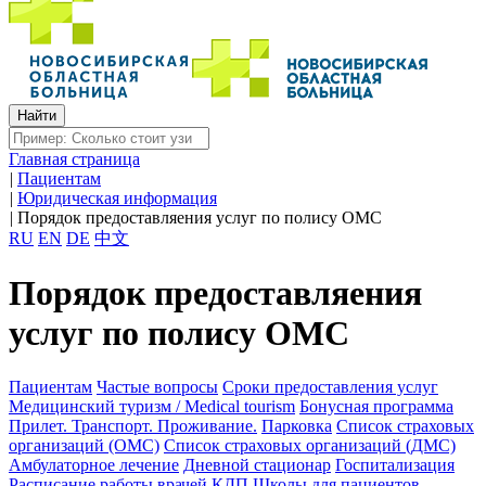
Главная страница
|
Пациентам
|
Юридическая информация
|
Порядок предоставляения услуг по полису ОМС
RU
EN
DE
中文
Порядок предоставляения
услуг по полису ОМС
Пациентам
Частые вопросы
Сроки предоставления услуг
Медицинский туризм / Medical tourism
Бонусная программа
Прилет. Транспорт. Проживание.
Парковка
Список страховых
организаций (ОМС)
Список страховых организаций (ДМС)
Амбулаторное лечение
Дневной стационар
Госпитализация
Расписание работы врачей КДП
Школы для пациентов