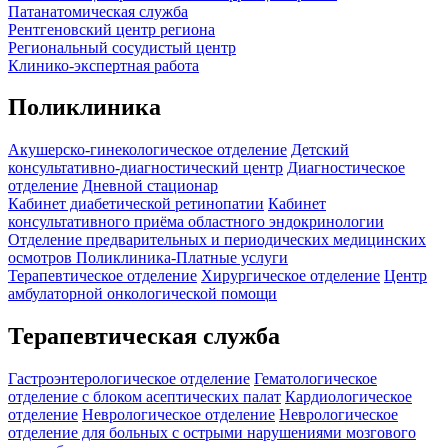
Патанатомическая служба
Рентгеновский центр региона
Региональный сосудистый центр
Клинико-экспертная работа
Поликлиника
Акушерско-гинекологическое отделение
Детский
консультативно-диагностический центр
Диагностическое
отделение
Дневной стационар
Кабинет диабетической ретинопатии
Кабинет
консультативного приёма областного эндокринологии
Отделение предварительных и периодических медицинских
осмотров
Поликлиника-Платные услуги
Терапевтическое отделение
Хирургическое отделение
Центр
амбулаторной онкологической помощи
Терапевтическая служба
Гастроэнтерологическое отделение
Гематологическое
отделение c блоком асептических палат
Кардиологическое
отделение
Неврологическое отделение
Неврологическое
отделение для больных с острыми нарушениями мозгового