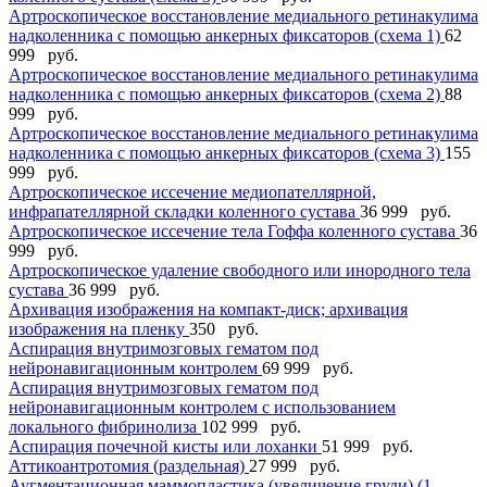
Артроскопическое восстановление медиального ретинакулима
надколенника с помощью анкерных фиксаторов (схема 1)
62
999 руб.
Артроскопическое восстановление медиального ретинакулима
надколенника с помощью анкерных фиксаторов (схема 2)
88
999 руб.
Артроскопическое восстановление медиального ретинакулима
надколенника с помощью анкерных фиксаторов (схема 3)
155
999 руб.
Артроскопическое иссечение медиопателлярной,
инфрапателлярной складки коленного сустава
36 999 руб.
Артроскопическое иссечение тела Гоффа коленного сустава
36
999 руб.
Артроскопическое удаление свободного или инородного тела
сустава
36 999 руб.
Архивация изображения на компакт-диск; архивация
изображения на пленку
350 руб.
Аспирация внутримозговых гематом под
нейронавигационным контролем
69 999 руб.
Аспирация внутримозговых гематом под
нейронавигационным контролем с использованием
локального фибринолиза
102 999 руб.
Аспирация почечной кисты или лоханки
51 999 руб.
Аттикоантротомия (раздельная)
27 999 руб.
Аугментационная маммопластика (увеличение груди) (1