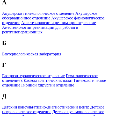
А
Акушерско-гинекологическое отделение
Акушерское
обсервационное отделение
Акушерское физиологическое
отделение
Анестезиологии и реанимации отделение
Анестезиологии-реанимации для работы в
рентгеноперационных
Б
Бактериологическая лаборатория
Г
Гастроэнтерологическое отделение
Гематологическое
отделение c блоком асептических палат
Гинекологическое
отделение
Гнойной хирургии отделение
Д
Детский консультативно-диагностический центр
Детское
неврологическое отделение
Детское пульмонологическое