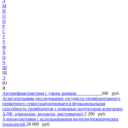
Л
М
Н
О
П
Р
С
Т
У
Ф
Х
Ц
Ч
Ш
Щ
Э
Ю
Я
Авторефрактометрия с узким зрачком
200 руб.
Агрегатограмма (исследование сосудисто-тромбоцитарного
первичного гемостаза(оценивается функциональная
способность тромбоцитов с помощью индукторов агрегации:
АДФ, адреналин, коллаген, ристомицин)
2 200 руб.
Аденоидэктомия с использованием видеоэндоскопических
технологий
28 999 руб.