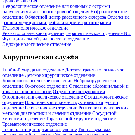
кровообращения
Неврологическое отделение для больных с острыми
нарушениями мозгового кровообращения
Нефрологическое
отделение
Областной центр рассеянного склероза
Отделение
ранней медицинской реабилитации и физиотерапии
Пульмонологическое отделение
Ревматологическое отделение
Терапевтическое отделение №2
Функциональной диагностики отделение
Эндокринологическое отделение
Хирургическая служба
Гнойной хирургии отделение
Детское травматологическое
отделение
Детское хирургическое отделение
Колопроктологическое отделение
Нейрохирургическое
отделение
Ожоговое отделение
Отделение абдоминальной и
торакальной онкологии
Отделение онкоурологии
Оториноларингологическое отделение
Офтальмологическое
отделение
Пластической и реконструктивной хирургии
отделение
Рентгеновское отделение
Рентгенохирургических
методов диагностики и лечения отделение
Сосудистой
хирургии отделение
Торакальной хирургии отделение
Травматологическое отделение
Трансплантации органов отделение
Ультразвуковых
исследований отделение
Урологическое отделение