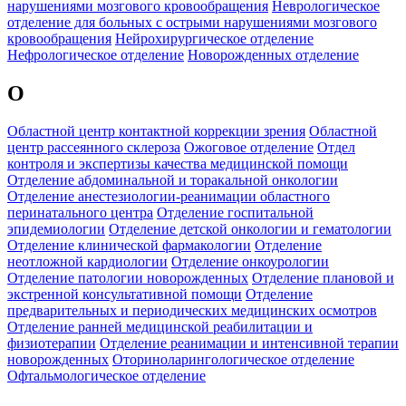
нарушениями мозгового кровообращения
Неврологическое
отделение для больных с острыми нарушениями мозгового
кровообращения
Нейрохирургическое отделение
Нефрологическое отделение
Новорожденных отделение
О
Областной центр контактной коррекции зрения
Областной
центр рассеянного склероза
Ожоговое отделение
Отдел
контроля и экспертизы качества медицинской помощи
Отделение абдоминальной и торакальной онкологии
Отделение анестезиологии-реанимации областного
перинатального центра
Отделение госпитальной
эпидемиологии
Отделение детской онкологии и гематологии
Отделение клинической фармакологии
Отделение
неотложной кардиологии
Отделение онкоурологии
Отделение патологии новорожденных
Отделение плановой и
экстренной консультативной помощи
Отделение
предварительных и периодических медицинских осмотров
Отделение ранней медицинской реабилитации и
физиотерапии
Отделение реанимации и интенсивной терапии
новорожденных
Оториноларингологическое отделение
Офтальмологическое отделение