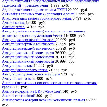
Аденоидэктомия с использованием видеоэндоскопических
технологий + тозиллотомия
41 999 руб.
Аденоидэктомия с применением ЭХВЧ
29 999 руб.
Активация слезных точек (операция Арльта)
6 999 руб.
Алкоголизация ветвей тройничного нерва
5 499 руб.
Амниоскопия
12 999 руб.
Амниоцентез
14 999 руб.
Ампутация (экстерпация) матки с использованием
одноразового инструментария Vectec
116 999 руб.
Ампутация верхней конечности
29 999 руб.
Ампутация верхней конечности
28 999 руб.
Ампутация верхней конечности
28 999 руб.
Ампутация нижней конечности
36 999 руб.
Ампутация нижней конечности
36 999 руб.
Ампутация нижней конечности
36 999 руб.
Ампутация пальца
15 999 руб.
Ампутация полового члена
59 999 руб.
Ампутация пульпы молочного зуба
570 руб.
Ампутация стопы
29 999 руб.
Анализ кислотно-основного состояния и газового состава
крови
850 руб.
Анализ мокроты на ВК (туберкулез)
340 руб.
Анализ мочи общий
300 руб.
Ангиография артерии верхней конечности прямая
45 999
руб.