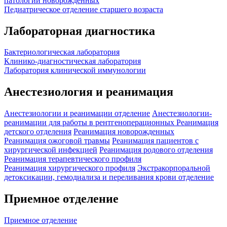
патологии новорожденных
Педиатрическое отделение старшего возраста
Лабораторная диагностика
Бактериологическая лаборатория
Клинико-диагностическая лаборатория
Лаборатория клинической иммунологии
Анестезиология и реанимация
Анестезиологии и реанимации отделение
Анестезиологии-
реанимации для работы в рентгеноперационных
Реанимация
детского отделения
Реанимация новорожденных
Реанимация ожоговой травмы
Реанимация пациентов с
хирургической инфекцией
Реанимация родового отделения
Реанимация терапевтического профиля
Реанимация хирургического профиля
Экстракорпоральной
детоксикации, гемодиализа и переливания крови отделение
Приемное отделение
Приемное отделение