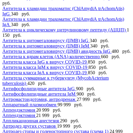
руб.
Антитела к хламидии трахоматис (ChlАmydiА trАchomАtis)
IgG
340 руб.
Антитела к хламидии трахоматис (ChlАmydiА trАchomАtis)
IgА
340 руб.
Антитела к циклическому цитрулиновому пептиду (АЦЦП)
1
150 руб.
Антитела к цитомегаловирусу (ЦМВ) IgG
340 руб.
Антитела к цитомегаловирусу (ЦМВ) IgМ
340 руб.
Антитела к цитомегаловирусу (ЦМВ) авидность IgG
480 руб.
Антитела к ядрам клеток (АNА) количественно
660 руб.
Антитела класса IgG к вирусу COVID-19
850 руб.
Антитела класса IgM к вирусу COVID-19
850 руб.
Антитела класса IgА к вирусу COVID-19
850 руб.
Антитела суммарные к туберкулезу (MycobАcterium
tuberculosis)
420 руб.
Антифосфолипидные антитела IgG
900 руб.
Антифосфолипидные антитела IgM
900 руб.
Антромастоидотомия, антродренаж
27 999 руб.
Аппаратный плазмообмен
99 999 руб.
Аппендэктомия
20 999 руб.
Аппендэктомия
21 999 руб.
Аппликационная анестезия
290 руб.
Артродез других суставов
19 999 руб.
Артродез стопы и голеностопного сустава (схема 1)
24 999