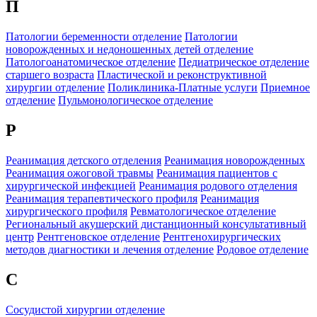
П
Патологии беременности отделение
Патологии
новорожденных и недоношенных детей отделение
Патологоанатомическое отделение
Педиатрическое отделение
старшего возраста
Пластической и реконструктивной
хирургии отделение
Поликлиника-Платные услуги
Приемное
отделение
Пульмонологическое отделение
Р
Реанимация детского отделения
Реанимация новорожденных
Реанимация ожоговой травмы
Реанимация пациентов с
хирургической инфекцией
Реанимация родового отделения
Реанимация терапевтического профиля
Реанимация
хирургического профиля
Ревматологическое отделение
Региональный акушерский дистанционный консультативный
центр
Рентгеновское отделение
Рентгенохирургических
методов диагностики и лечения отделение
Родовое отделение
С
Сосудистой хирургии отделение