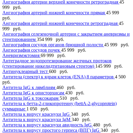
Ангиография артерии верхней конечности ретроградная
45
999 руб.
Ангиография артерий нижней конечности прямая
45 999
руб.
Ангиография артерий нижней конечности ретроградная
45
999 руб.
Ангиография селезеночной артерии с закрытием аневризмы и
стентированием
354 999 руб.
Ангиография сосудов органов брюшной полости
45 999 руб.
Ангиография сосудов почек
45 999 руб.
Аневризмэктомия
69 999 руб.
Антеградное эндопротезирование желчных протоков
(стентирование никелидтитановым стентом)
145 999 руб.
Антинуклеарный тест
600 руб.
Антитела (спектр) к ядрам клеток (ENА) 8 параметров
4 500
руб.
Антитела IgG к лямблиям
460 руб.
Антитела IgG к описторхисам
430 руб.
Антитела IgG к токсокарам
510 руб.
Антитела к бетта-2-гликопротеину (bettА-2-glycoprotein)
суммарные
1 050 руб.
Антитела к вирусу краснухи IgG
340 руб.
Антитела к вирусу краснухи IgМ
340 руб.
Антитела к вирусу краснухи авидность IgG
480 руб.
Антитела к вирусу простого герпеса (ВПГ) IgG
340 руб.