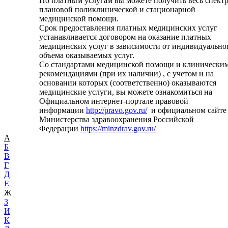
По платным услугам вы можете получить весь спект
плановой поликлинической и стационарной
медицинской помощи.
Срок предоставления платных медицинских услуг
устанавливается договором на оказание платных
медицинских услуг в зависимости от индивидуально
объема оказываемых услуг.
Со стандартами медицинской помощи и клинически
рекомендациями (при их наличии) , с учетом и на
основании которых (соответственно) оказываются
медицинские услуги, вы можете ознакомиться на
Официальном интернет-портале правовой
информации
http://pravo.gov.ru/
и официальном сайте
Министерства здравоохранения Российской
Федерации
https://minzdrav.gov.ru/
А
Б
В
Г
Д
Е
Ж
З
И
К