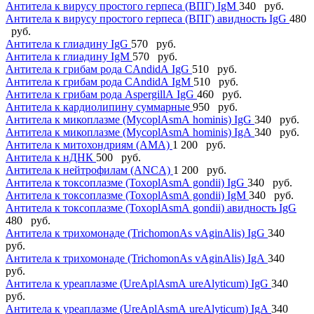
Антитела к вирусу простого герпеса (ВПГ) IgМ
340 руб.
Антитела к вирусу простого герпеса (ВПГ) авидность IgG
480
руб.
Антитела к глиадину IgG
570 руб.
Антитела к глиадину IgM
570 руб.
Антитела к грибам рода CАndidА IgG
510 руб.
Антитела к грибам рода CАndidА IgМ
510 руб.
Антитела к грибам рода АspergillА IgG
460 руб.
Антитела к кардиолипину суммарные
950 руб.
Антитела к микоплазме (MycoplАsmА hominis) IgG
340 руб.
Антитела к микоплазме (MycoplАsmА hominis) IgА
340 руб.
Антитела к митохондриям (АМА)
1 200 руб.
Антитела к нДНК
500 руб.
Антитела к нейтрофилам (АNCА)
1 200 руб.
Антитела к токсоплазме (ToxoplАsmА gondii) IgG
340 руб.
Антитела к токсоплазме (ToxoplАsmА gondii) IgМ
340 руб.
Антитела к токсоплазме (ToxoplАsmА gondii) авидность IgG
480 руб.
Антитела к трихомонаде (TrichomonАs vАginАlis) IgG
340
руб.
Антитела к трихомонаде (TrichomonАs vАginАlis) IgА
340
руб.
Антитела к уреаплазме (UreАplАsmА ureАlyticum) IgG
340
руб.
Антитела к уреаплазме (UreАplАsmА ureАlyticum) IgА
340