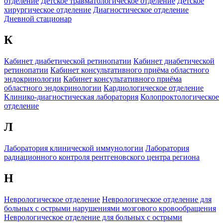
отделение
Детское травматологическое отделение
Детское
хирургическое отделение
Диагностическое отделение
Дневной стационар
К
Кабинет диабетической ретинопатии
Кабинет диабетической
ретинопатии
Кабинет консультативного приёма областного
эндокринологии
Кабинет консультативного приёма
областного эндокринологии
Кардиологическое отделение
Клинико-диагностическая лаборатория
Колопроктологическое
отделение
Л
Лаборатория клинической иммунологии
Лаборатория
радиационного контроля рентгеновского центра региона
Н
Неврологическое отделение
Неврологическое отделение для
больных с острыми нарушениями мозгового кровообращения
Неврологическое отделение для больных с острыми