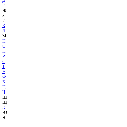
Д
Е
Ж
З
И
К
Л
М
Н
О
П
Р
С
Т
У
Ф
Х
Ц
Ч
Ш
Щ
Э
Ю
Я