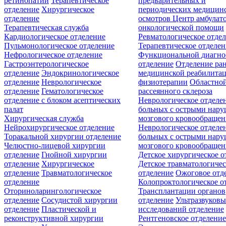
ретинопатии
Терапевтическое
предварительных и
отделение
Хирургическое
периодических медицин
отделение
осмотров
Центр амбулат
Терапевтическая служба
онкологической помощи
Кардиологическое отделение
Ревматологическое отде
Пульмонологическое отделение
Терапевтическое отделе
Нефрологическое отделение
Функциональной диагно
Гастроэнтерологическое
отделение
Отделение ра
отделение
Эндокринологическое
медицинской реабилита
отделение
Неврологическое
физиотерапии
Областной
отделение
Гематологическое
рассеянного склероза
отделение c блоком асептических
Неврологическое отделе
палат
больных с острыми нар
Хирургическая служба
мозгового кровообращен
Нейрохирургическое отделение
Неврологическое отделе
Торакальной хирургии отделение
больных с острыми нар
Челюстно-лицевой хирургии
мозгового кровообращен
отделение
Гнойной хирургии
Детское хирургическое о
отделение
Хирургическое
Детское травматологичес
отделение
Травматологическое
отделение
Ожоговое отд
отделение
Колопроктологическое о
Оториноларингологическое
Трансплантации органов
отделение
Сосудистой хирургии
отделение
Ультразвуков
отделение
Пластической и
исследований отделение
реконструктивной хирургии
Рентгеновское отделени