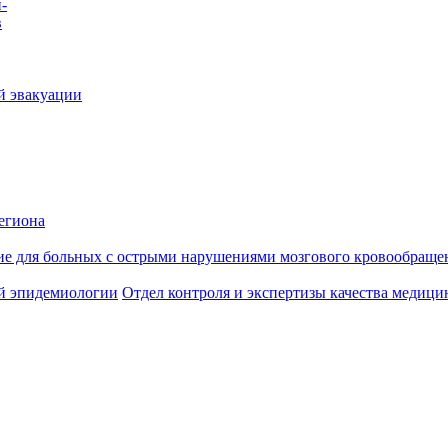
-
в
й эвакуации
егиона
ие для больных с острыми нарушениями мозгового кровообраще
й эпидемиологии
Отдел контроля и экспертизы качества медиц