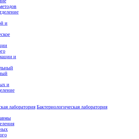
ние
методов
тделение
и
ой и
еское
ции
ого
мации и
альный
ный
ых и
еление
кая лаборатория
Бактериологическая лаборатория
равмы
деления
нных
ого