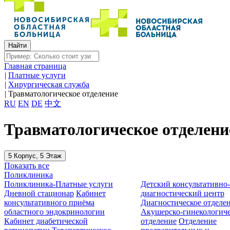
Главная страница
|
Платные услуги
|
Хирургическая служба
|
Травматологическое отделение
RU
EN
DE
中文
Травматологическое отделени
5 Корпус, 5 Этаж
Показать все
Поликлиника
Поликлиника-Платные услуги
Детский консультативно
Дневной стационар
Кабинет
диагностический центр
консультативного приёма
Диагностическое отделе
областного эндокринологии
Акушерско-гинекологиче
Кабинет диабетической
отделение
Отделение