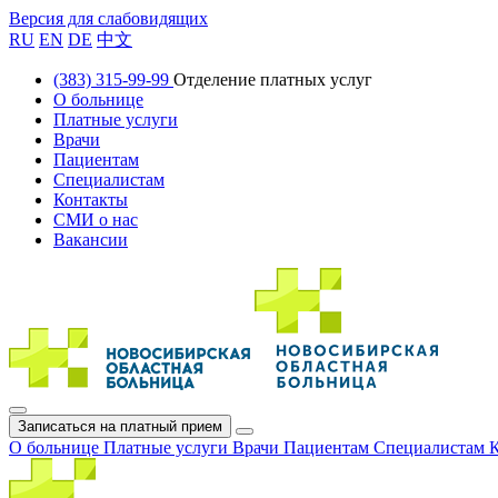
Версия для слабовидящих
RU
EN
DE
中文
(383) 315-99-99
Отделение платных услуг
О больнице
Платные услуги
Врачи
Пациентам
Специалистам
Контакты
СМИ о нас
Вакансии
Записаться на платный прием
О больнице
Платные услуги
Врачи
Пациентам
Специалистам