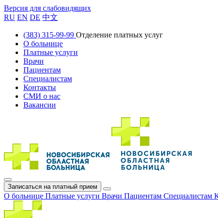
Версия для слабовидящих
RU
EN
DE
中文
(383) 315-99-99
Отделение платных услуг
О больнице
Платные услуги
Врачи
Пациентам
Специалистам
Контакты
СМИ о нас
Вакансии
Записаться на платный прием
О больнице
Платные услуги
Врачи
Пациентам
Специалистам