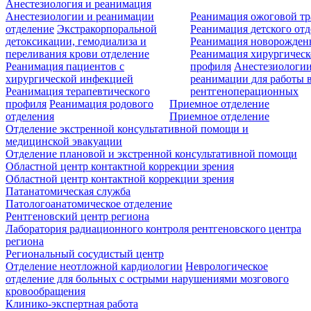
Анестезиология и реанимация
Анестезиологии и реанимации
Реанимация ожоговой т
отделение
Экстракорпоральной
Реанимация детского от
детоксикации, гемодиализа и
Реанимация новорожде
переливания крови отделение
Реанимация хирургическ
Реанимация пациентов с
профиля
Анестезиологии
хирургической инфекцией
реанимации для работы 
Реанимация терапевтического
рентгеноперационных
профиля
Реанимация родового
Приемное отделение
отделения
Приемное отделение
Отделение экстренной консультативной помощи и
медицинской эвакуации
Отделение плановой и экстренной консультативной помощи
Областной центр контактной коррекции зрения
Областной центр контактной коррекции зрения
Патанатомическая служба
Патологоанатомическое отделение
Рентгеновский центр региона
Лаборатория радиационного контроля рентгеновского центра
региона
Региональный сосудистый центр
Отделение неотложной кардиологии
Неврологическое
отделение для больных с острыми нарушениями мозгового
кровообращения
Клинико-экспертная работа