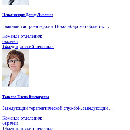
Непомнящих Давид Львович
Главный гастроэнтеролог Новосибирской области, ...
Команда отделения:
6
врачей
14
медицинский персонал
Танеева Елена Викторовна
Заведующий терапевтической службой, заведующий ...
Команда отделения:
6
врачей
14
медицинский персонал