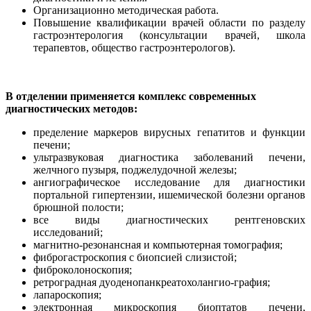
Организационно методическая работа.
Повышение квалификации врачей области по разделу
гастроэнтерология (консультации врачей, школа
терапевтов, общество гастроэнтерологов).
В отделении применяется комплекс современных
диагностических методов:
пределение маркеров вирусных гепатитов и функции
печени;
ультразвуковая диагностика заболеваний печени,
желчного пузыря, поджелудочной железы;
ангиографическое исследование для диагностики
портальной гипертензии, ишемической болезни органов
брюшной полости;
все виды диагностических рентгеновских
исследований;
магнитно-резонансная и компьютерная томография;
фиброгастроскопия с биопсией слизистой;
фиброколоноскопия;
ретроградная дуоденопанкреатохолангио-графия;
лапароскопия;
электронная микроскопия биоптатов печени,