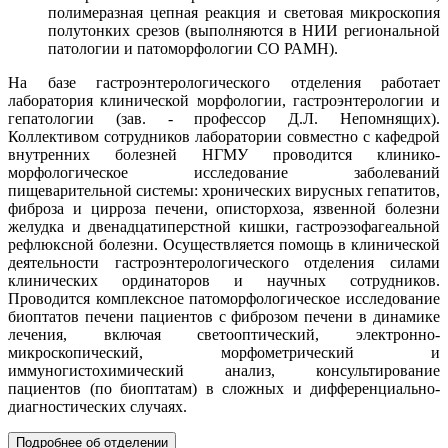
полимеразная цепная реакция и световая микроскопия
полутонких срезов (выполняются в НИИ региональной
патологии и патоморфологии СО РАМН).
На базе гастроэнтерологического отделения работает
лаборатория клинической морфологии, гастроэнтерологии и
гепатологии (зав. - профессор Д.Л. Непомнящих).
Коллективом сотрудников лаборатории совместно с кафедрой
внутренних болезней НГМУ проводится клинико-
морфологическое исследование заболеваний
пищеварительной системы: хронических вирусных гепатитов,
фиброза и цирроза печени, описторхоза, язвенной болезни
желудка и двенадцатиперстной кишки, гастроэзофагеальной
рефлюксной болезни. Осуществляется помощь в клинической
деятельности гастроэнтерологического отделения силами
клинических ординаторов и научных сотрудников.
Проводится комплексное патоморфологическое исследование
биоптатов печени пациентов с фиброзом печени в динамике
лечения, включая светооптический, электронно-
микроскопический, морфометрический и
иммуногистохимический анализ, консультирование
пациентов (по биоптатам) в сложных и дифференциально-
диагностических случаях.
Подробнее об отделении