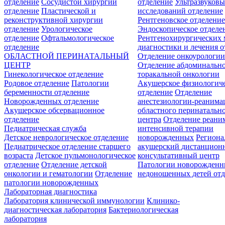
отделение
Сосудистой хирургии
отделение
Ультразвуков
отделение
Пластической и
исследований отделение
реконструктивной хирургии
Рентгеновское отделени
отделение
Урологическое
Эндоскопическое отделе
отделение
Офтальмологическое
Рентгенохирургических 
отделение
диагностики и лечения о
ОБЛАСТНОЙ ПЕРИНАТАЛЬНЫЙ
Отделение онкоурологи
ЦЕНТР
Отделение абдоминальн
Гинекологическое отделение
торакальной онкологии
Родовое отделение
Патологии
Акушерское физиологич
беременности отделение
отделение
Отделение
Новорожденных отделение
анестезиологии-реанима
Акушерское обсервационное
областного перинатальн
отделение
центра
Отделение реани
Педиатрическая служба
интенсивной терапии
Детское неврологическое отделение
новорожденных
Регион
Педиатрическое отделение старшего
акушерский дистанцион
возраста
Детское пульмонологическое
консультативный центр
отделение
Отделение детской
Патологии новорожденн
онкологии и гематологии
Отделение
недоношенных детей отд
патологии новорожденных
Лабораторная диагностика
Лаборатория клинической иммунологии
Клинико-
диагностическая лаборатория
Бактериологическая
лаборатория