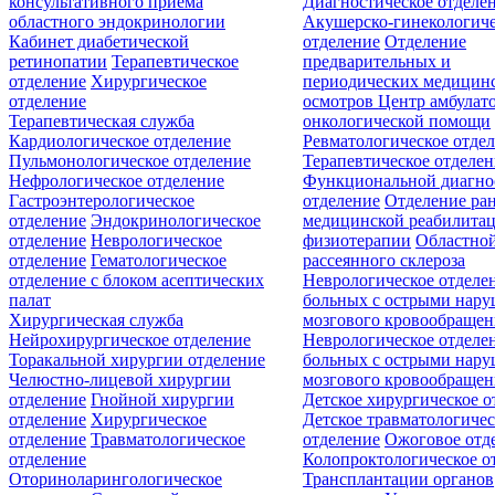
консультативного приёма
Диагностическое отделе
областного эндокринологии
Акушерско-гинекологиче
Кабинет диабетической
отделение
Отделение
ретинопатии
Терапевтическое
предварительных и
отделение
Хирургическое
периодических медицин
отделение
осмотров
Центр амбулат
Терапевтическая служба
онкологической помощи
Кардиологическое отделение
Ревматологическое отде
Пульмонологическое отделение
Терапевтическое отделе
Нефрологическое отделение
Функциональной диагно
Гастроэнтерологическое
отделение
Отделение ра
отделение
Эндокринологическое
медицинской реабилита
отделение
Неврологическое
физиотерапии
Областной
отделение
Гематологическое
рассеянного склероза
отделение c блоком асептических
Неврологическое отделе
палат
больных с острыми нар
Хирургическая служба
мозгового кровообращен
Нейрохирургическое отделение
Неврологическое отделе
Торакальной хирургии отделение
больных с острыми нар
Челюстно-лицевой хирургии
мозгового кровообращен
отделение
Гнойной хирургии
Детское хирургическое о
отделение
Хирургическое
Детское травматологичес
отделение
Травматологическое
отделение
Ожоговое отд
отделение
Колопроктологическое о
Оториноларингологическое
Трансплантации органов