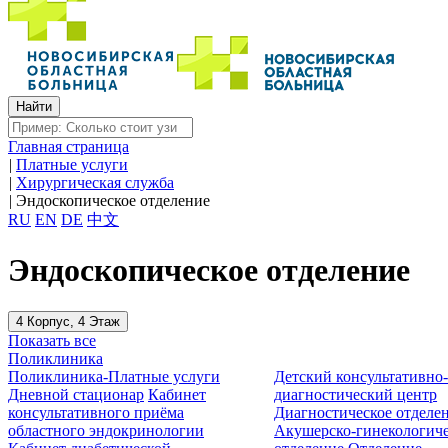
Главная страница
|
Платные услуги
|
Хирургическая служба
|
Эндоскопическое отделение
RU
EN
DE
中文
Эндоскопическое отделение
4 Корпус, 4 Этаж
Показать все
Поликлиника
Поликлиника-Платные услуги
Детский консультативно
Дневной стационар
Кабинет
диагностический центр
консультативного приёма
Диагностическое отделе
областного эндокринологии
Акушерско-гинекологиче