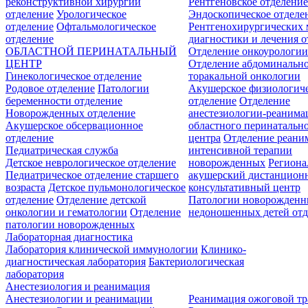
реконструктивной хирургии
Рентгеновское отделени
отделение
Урологическое
Эндоскопическое отделе
отделение
Офтальмологическое
Рентгенохирургических 
отделение
диагностики и лечения о
ОБЛАСТНОЙ ПЕРИНАТАЛЬНЫЙ
Отделение онкоурологи
ЦЕНТР
Отделение абдоминальн
Гинекологическое отделение
торакальной онкологии
Родовое отделение
Патологии
Акушерское физиологич
беременности отделение
отделение
Отделение
Новорожденных отделение
анестезиологии-реанима
Акушерское обсервационное
областного перинатальн
отделение
центра
Отделение реани
Педиатрическая служба
интенсивной терапии
Детское неврологическое отделение
новорожденных
Регион
Педиатрическое отделение старшего
акушерский дистанцион
возраста
Детское пульмонологическое
консультативный центр
отделение
Отделение детской
Патологии новорожденн
онкологии и гематологии
Отделение
недоношенных детей отд
патологии новорожденных
Лабораторная диагностика
Лаборатория клинической иммунологии
Клинико-
диагностическая лаборатория
Бактериологическая
лаборатория
Анестезиология и реанимация
Анестезиологии и реанимации
Реанимация ожоговой т