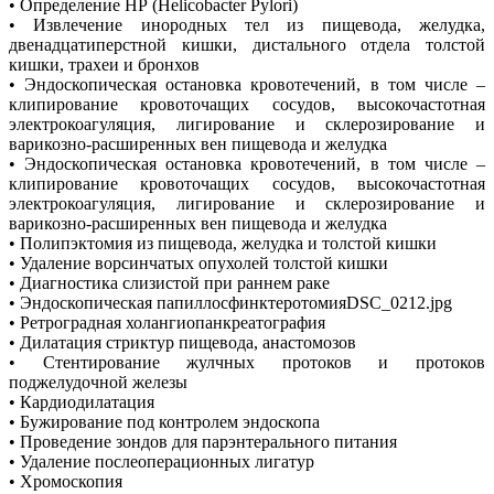
• Определение НР (Нelicobacter Pylori)
• Извлечение инородных тел из пищевода, желудка,
двенадцатиперстной кишки, дистального отдела толстой
кишки, трахеи и бронхов
• Эндоскопическая остановка кровотечений, в том числе –
клипирование кровоточащих сосудов, высокочастотная
электрокоагуляция, лигирование и склерозирование и
варикозно-расширенных вен пищевода и желудка
• Эндоскопическая остановка кровотечений, в том числе –
клипирование кровоточащих сосудов, высокочастотная
электрокоагуляция, лигирование и склерозирование и
варикозно-расширенных вен пищевода и желудка
• Полипэктомия из пищевода, желудка и толстой кишки
• Удаление ворсинчатых опухолей толстой кишки
• Диагностика слизистой при раннем раке
• Эндоскопическая папиллосфинктеротомияDSC_0212.jpg
• Ретроградная холангиопанкреатография
• Дилатация стриктур пищевода, анастомозов
• Стентирование жулчных протоков и протоков
поджелудочной железы
• Кардиодилатация
• Бужирование под контролем эндоскопа
• Проведение зондов для парэнтерального питания
• Удаление послеоперационных лигатур
• Хромоскопия