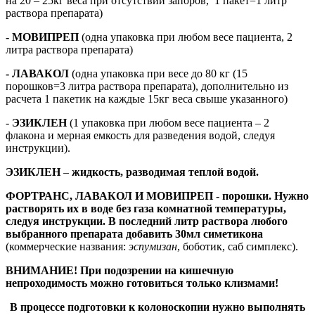
на 20 – 25кг веса при отсутствии запоров, 1 пакет=1 литр
раствора препарата)
- МОВИПРЕП
(одна упаковка при любом весе пациента, 2
литра раствора препарата)
- ЛАВАКОЛ
(одна упаковка при весе до 80 кг (15
порошков=3 литра раствора препарата), дополнительно из
расчета 1 пакетик на каждые 15кг веса свыше указанного)
-
ЭЗИКЛЕН
(1 упаковка при любом весе пациента – 2
флакона и мерная емкость для разведения водой, следуя
инструкции).
ЭЗИКЛЕН
–
жидкость, разводимая теплой водой.
ФОРТРАНС, ЛАВАКОЛ И МОВИПРЕП - порошки. Нужно
растворять их в воде без газа комнатной температуры,
следуя инструкции. В последний литр раствора любого
выбранного препарата добавить 30мл симетикона
(коммерческие названия:
эспумизан
, боботик, саб симплекс).
ВНИМАНИЕ! При подозрении на кишечную
непроходимость можно готовиться только клизмами!
В процессе подготовки к колоноскопии нужно выполнять