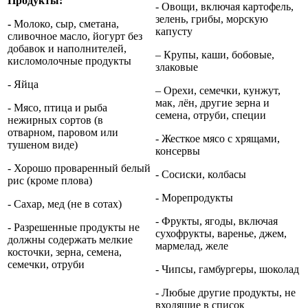
Продукты:
- Овощи, включая картофель,
зелень, грибы, морскую
-
Молоко, сыр, сметана,
капусту
сливочное масло, йогурт без
добавок и наполнителей,
– Крупы, каши, бобовые,
кисломолочные продукты
злаковые
- Яйца
– Орехи, семечки, кунжут,
мак, лён, другие зерна и
- Мясо, птица и рыба
семена, отруби, специи
нежирных сортов (в
отварном, паровом или
- Жесткое мясо с хрящами,
тушеном виде)
консервы
- Хорошо проваренный белый
- Сосиски, колбасы
рис (кроме плова)
- Морепродукты
- Сахар, мед (не в сотах)
- Фрукты, ягоды, включая
- Разрешенные продукты не
сухофрукты, варенье, джем,
должны содержать мелкие
мармелад, желе
косточки, зерна, семена,
семечки, отруби
- Чипсы, гамбургеры, шоколад
- Любые другие продукты, не
входящие в список