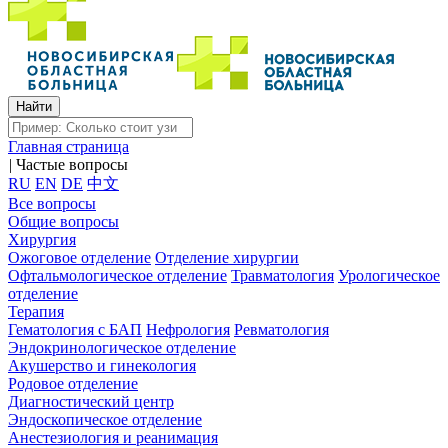
Главная страница
|
Частые вопросы
RU
EN
DE
中文
Все вопросы
Общие вопросы
Хирургия
Ожоговое отделение
Отделение хирургии
Офтальмологическое отделение
Травматология
Урологическое
отделение
Терапия
Гематология с БАП
Нефрология
Ревматология
Эндокринологическое отделение
Акушерство и гинекология
Родовое отделение
Диагностический центр
Эндоскопическое отделение
Анестезиология и реанимация