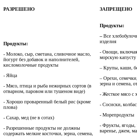
РАЗРЕШЕНО
ЗАПРЕЩЕНО
Продукты:
–
Все хлебобулоч
изделия
Продукты:
- Овощи, включая
-
Молоко, сыр, сметана, сливочное масло,
морскую капусту
йогурт без добавок и наполнителей,
кисломолочные продукты
– Крупы, каши, б
- Яйца
– Орехи, семечки,
зерна и семена, о
- Мясо, птица и рыба нежирных сортов (в
отварном, паровом или тушеном виде)
- Жесткое мясо с
- Хорошо проваренный белый рис (кроме
- Сосиски, колба
плова)
- Морепродукты
- Сахар, мед (не в сотах)
- Фрукты, ягоды,
- Разрешенные продукты не должны
варенье, джем, м
содержать мелкие косточки, зерна, семена,