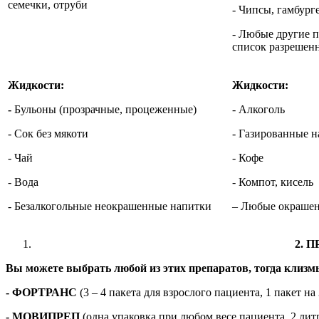
семечки, отруби
- Чипсы, гамбург
- Любые другие п
список разрешен
Жидкости:
Жидкости:
-
Бульоны (прозрачные, процеженные)
- Алкоголь
- Сок без мякоти
- Газированные 
- Чай
- Кофе
- Вода
- Компот, кисель
- Безалкогольные неокрашенные напитки
– Любые окраше
2. 
Вы можете выбрать любой из этих препаратов, тогда клизм
- ФОРТРАНС
(3 – 4 пакета для взрослого пациента, 1 пакет н
- МОВИПРЕП
(одна упаковка при любом весе пациента, 2 лит