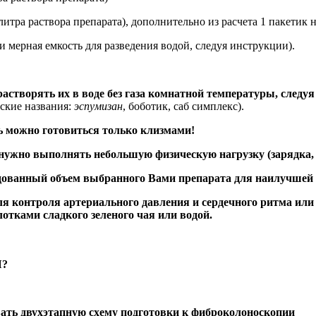
 литра раствора препарата), дополнительно из расчета 1 пакетик 
и мерная емкость для разведения водой, следуя инструкции).
ять их в воде без газа комнатной температуры, следуя и
ские названия:
эспумизан
, боботик, саб симплекс).
можно готовиться только клизмами!
нужно выполнять небольшую физическую нагрузку (зарядка, 
дованный объем выбранного Вами препарата для наилучшей 
онтроля артериального давления и сердечного ритма или г
тками сладкого зеленого чая или водой.
Я?
ать двухэтапную схему подготовки к фиброколоноскопии