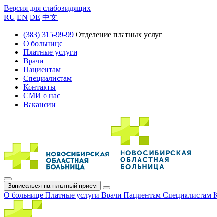
Версия для слабовидящих
RU
EN
DE
中文
(383) 315-99-99
Отделение платных услуг
О больнице
Платные услуги
Врачи
Пациентам
Специалистам
Контакты
СМИ о нас
Вакансии
Записаться на платный прием
О больнице
Платные услуги
Врачи
Пациентам
Специалистам