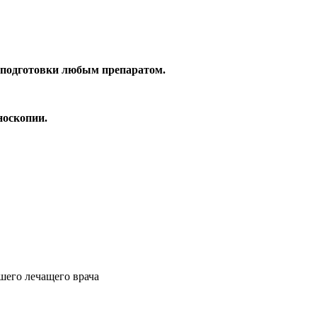
дготовки любым препаратом.
носкопии.
шего лечащего врача