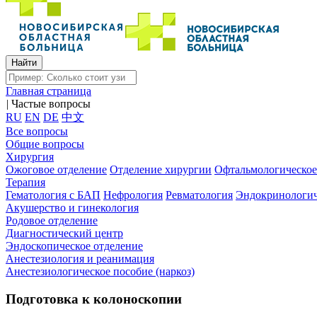
Главная страница
|
Частые вопросы
RU
EN
DE
中文
Все вопросы
Общие вопросы
Хирургия
Ожоговое отделение
Отделение хирургии
Офтальмологическое
Терапия
Гематология с БАП
Нефрология
Ревматология
Эндокринологич
Акушерство и гинекология
Родовое отделение
Диагностический центр
Эндоскопическое отделение
Анестезиология и реанимация
Анестезиологическое пособие (наркоз)
Подготовка к колоноскопии