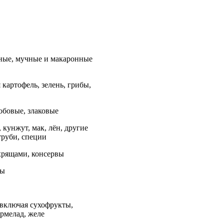
ные, мучные и макаронные
 картофель, зелень, грибы,
обовые, злаковые
 кунжут, мак, лён, другие
труби, специи
 хрящами, консервы
сы
 включая сухофрукты,
армелад, желе