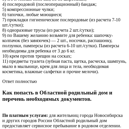
4) послеродовой (послеоперационный) бандаж;
5) компрессионные чулки;
6) тапочки, любые моющиеся;
7) прокладки гигиенические послеродовые (из расчета 7-10
шт./сутки);
8) одноразовые трусы (из расчета 2 шт./сутки);
9) по Вашему желанию возьмите для ребенка: шапочку-
колпачок (без завязочек) — 2 шт., носочки, распашонку,
ползунки, памперсы (из расчета 6-10 шт./сутки). Памперсы
необходимы для ребенка от 3 до 6 кг.
10) крем против трещин на сосках;
11) предметы туалета (зубная паста, щетка, расческа, шампунь,
мыло в мыльнице, крем для лица и тела, необходимая
косметика, влажные салфетки и прочие мелочи).
Ответ полностью
Как попасть в Областной родильный дом и
перечень необходимых документов.
По платным услугам:
для жительниц города Новосибирска
и других городов России Областной родильный дом
предоставляет сервисное пребывание в родовом отделении.