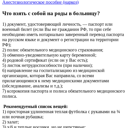
Анестезиологическое пособие (наркоз)
Что взять с собой на роды в больницу?
1) документ, удостоверяющий личность, — паспорт или
военный билет (если Вы не гражданин РФ, то при себе
необходимо иметь нотариально заверенный перевод паспорта
на русском языке и документ о регистрации на территории
РФ);
2) полис обязательного медицинского страхования;
3) обменно-уведомительную карту беременной;
4) родовой сертификат (если он у Вас есть);
5) листок нетрудоспособности (при наличии);
6) направление на госпитализацию из медицинской
организации, которая Вас направила, со всеми
прилагающимися к нему медицинскими документами
(обследование, анализы и т.д.);
7) ксерокопия паспорта и полиса обязательного медицинского
полиса.
Рекомендуемый список вещей:
1) просторная удлиненная теплая футболка с рукавами на ¾
или ночная рубашка;
2) халат;
3) х/б и теплые носочки, но не шерстяные;