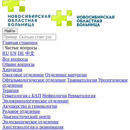
Главная страница
|
Частые вопросы
RU
EN
DE
中文
Все вопросы
Общие вопросы
Хирургия
Ожоговое отделение
Отделение хирургии
Офтальмологическое отделение
Травматология
Урологическое
отделение
Терапия
Гематология с БАП
Нефрология
Ревматология
Эндокринологическое отделение
Акушерство и гинекология
Родовое отделение
Диагностический центр
Эндоскопическое отделение
Анестезиология и реанимация