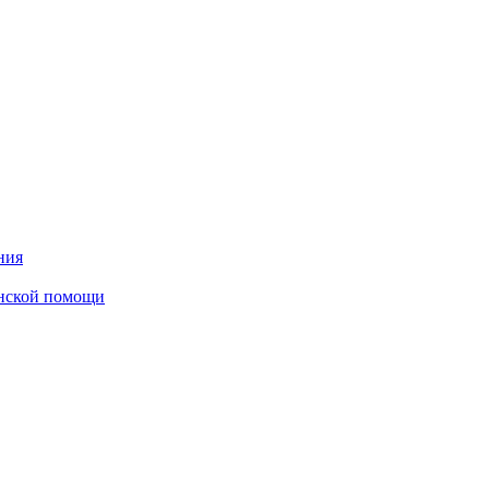
ния
инской помощи