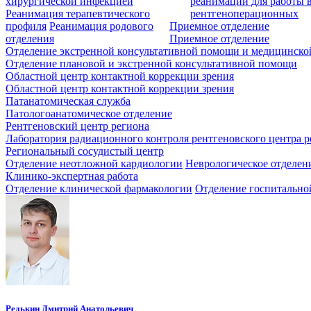
хирургической инфекцией
реанимации для работы 
Реанимация терапевтического
рентгеноперационных
профиля
Реанимация родового
Приемное отделение
отделения
Приемное отделение
Отделение экстренной консультативной помощи и медицинско
Отделение плановой и экстренной консультативной помощи
Областной центр контактной коррекции зрения
Областной центр контактной коррекции зрения
Патанатомическая служба
Патологоанатомическое отделение
Рентгеновский центр региона
Лаборатория радиационного контроля рентгеновского центра р
Региональный сосудистый центр
Отделение неотложной кардиологии
Неврологическое отделен
Клинико-экспертная работа
Отделение клинической фармакологии
Отделение госпитально
Редькин Дмитрий Анатольевич