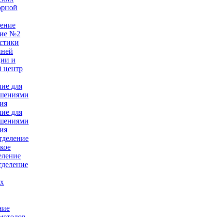
орной
ление
ние №2
стики
нней
ции и
 центр
ние для
ушениями
ия
ние для
ушениями
ия
тделение
кое
еление
тделение
ых
е
ние
методов