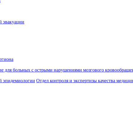
в
й эвакуации
егиона
ие для больных с острыми нарушениями мозгового кровообраще
й эпидемиологии
Отдел контроля и экспертизы качества медиц