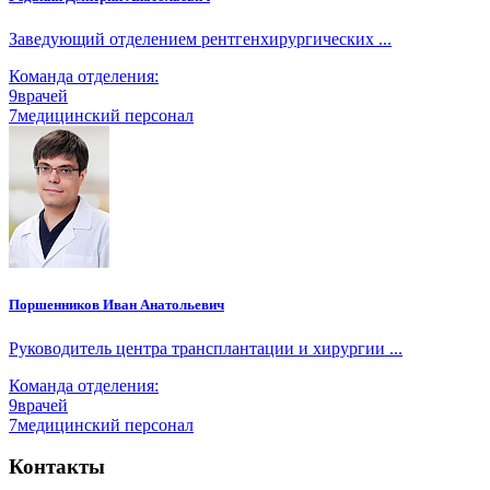
Заведующий отделением рентгенхирургических ...
Команда отделения:
9
врачей
7
медицинский персонал
Поршенников Иван Анатольевич
Руководитель центра трансплантации и хирургии ...
Команда отделения:
9
врачей
7
медицинский персонал
Контакты