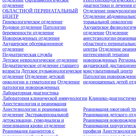
отделение
диагностики и лечения о
ОБЛАСТНОЙ ПЕРИНАТАЛЬНЫЙ
Отделение онкоурологи
ЦЕНТР
Отделение абдоминальн
Гинекологическое отделение
торакальной онкологии
Родовое отделение
Патологии
Акушерское физиологич
беременности отделение
отделение
Отделение
Новорожденных отделение
анестезиологии-реанима
Акушерское обсервационное
областного перинатальн
отделение
центра
Отделение реани
Педиатрическая служба
интенсивной терапии
Детское неврологическое отделение
новорожденных
Регион
Педиатрическое отделение старшего
акушерский дистанцион
возраста
Детское пульмонологическое
консультативный центр
отделение
Отделение детской
Патологии новорожденн
онкологии и гематологии
Отделение
недоношенных детей отд
патологии новорожденных
Лабораторная диагностика
Лаборатория клинической иммунологии
Клинико-диагностичес
Анестезиология и реанимация
Анестезиологии и реанимации
Реанимация ожоговой т
отделение
Экстракорпоральной
Реанимация детского от
детоксикации, гемодиализа и
Реанимация новорожде
переливания крови отделение
Реанимация хирургическ
Реанимация пациентов с
профиля
Анестезиологии