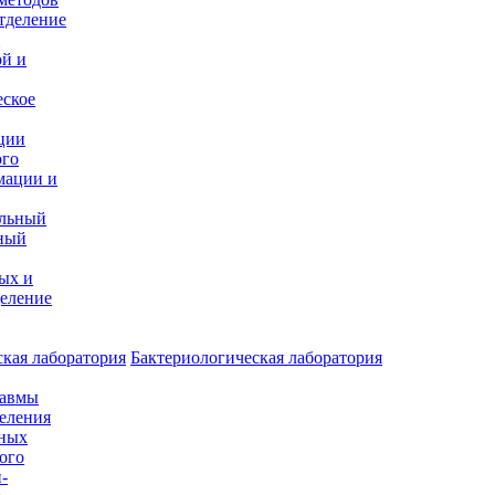
тделение
и
ой и
еское
ции
ого
мации и
альный
ный
ых и
еление
кая лаборатория
Бактериологическая лаборатория
равмы
деления
нных
ого
-