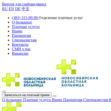
Версия для слабовидящих
RU
EN
DE
中文
(383) 315-99-99
Отделение платных услуг
О больнице
Платные услуги
Врачи
Пациентам
Специалистам
Контакты
СМИ о нас
Вакансии
Записаться на платный прием
О больнице
Платные услуги
Врачи
Пациентам
Специалистам