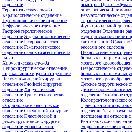
отделение
осмотров
Центр амбулат
Терапевтическая служба
онкологической помощи
Кардиологическое отделение
Ревматологическое отде
Пульмонологическое отделение
Терапевтическое отделе
Нефрологическое отделение
Функциональной диагно
Гастроэнтерологическое
отделение
Отделение ра
отделение
Эндокринологическое
медицинской реабилита
отделение
Неврологическое
физиотерапии
Областной
отделение
Гематологическое
рассеянного склероза
отделение c блоком асептических
Неврологическое отделе
палат
больных с острыми нар
Хирургическая служба
мозгового кровообращен
Нейрохирургическое отделение
Неврологическое отделе
Торакальной хирургии отделение
больных с острыми нар
Челюстно-лицевой хирургии
мозгового кровообращен
отделение
Гнойной хирургии
Детское хирургическое о
отделение
Хирургическое
Детское травматологичес
отделение
Травматологическое
отделение
Ожоговое отд
отделение
Колопроктологическое о
Оториноларингологическое
Трансплантации органов
отделение
Сосудистой хирургии
отделение
Ультразвуков
отделение
Пластической и
исследований отделение
реконструктивной хирургии
Рентгеновское отделени
отделение
Урологическое
Эндоскопическое отделе
отделение
Офтальмологическое
Рентгенохирургических 