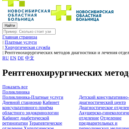
Главная страница
|
Платные услуги
|
Хирургическая служба
|
Рентгенохирургических методов диагностики и лечения отде
RU
EN
DE
中文
Рентгенохирургических метод
Показать все
Поликлиника
Поликлиника-Платные услуги
Детский консультативно
Дневной стационар
Кабинет
диагностический центр
консультативного приёма
Диагностическое отделе
областного эндокринологии
Акушерско-гинекологиче
Кабинет диабетической
отделение
Отделение
ретинопатии
Терапевтическое
предварительных и
отделение
Хирургическое
периодических медицин