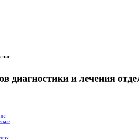
ление
ов диагностики и лечения отде
-
ние
ское
ских