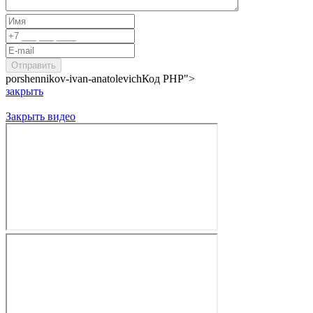
porshennikov-ivan-anatolevich
Код PHP
">
закрыть
Закрыть видео