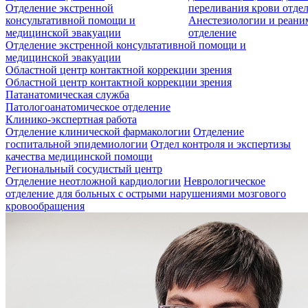
Отделение экстренной
переливания крови отде
консультативной помощи и
Анестезиологии и реан
медицинской эвакуации
отделение
Отделение экстренной консультативной помощи и
медицинской эвакуации
Областной центр контактной коррекции зрения
Областной центр контактной коррекции зрения
Патанатомическая служба
Патологоанатомическое отделение
Клинико-экспертная работа
Отделение клинической фармакологии
Отделение
госпитальной эпидемиологии
Отдел контроля и экспертизы
качества медицинской помощи
Региональный сосудистый центр
Отделение неотложной кардиологии
Неврологическое
отделение для больных с острыми нарушениями мозгового
кровообращения