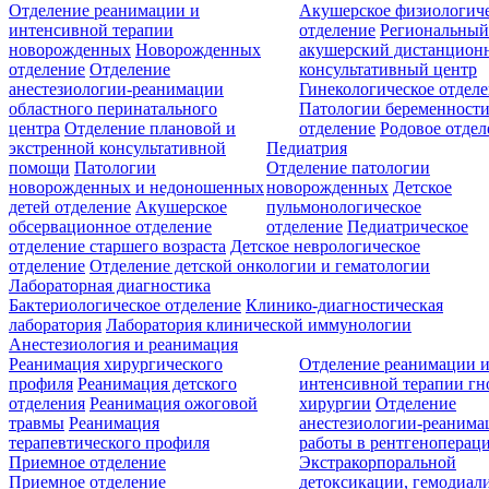
Отделение реанимации и
Акушерское физиологич
интенсивной терапии
отделение
Региональны
новорожденных
Новорожденных
акушерский дистанцион
отделение
Отделение
консультативный центр
анестезиологии-реанимации
Гинекологическое отдел
областного перинатального
Патологии беременност
центра
Отделение плановой и
отделение
Родовое отдел
экстренной консультативной
Педиатрия
помощи
Патологии
Отделение патологии
новорожденных и недоношенных
новорожденных
Детское
детей отделение
Акушерское
пульмонологическое
обсервационное отделение
отделение
Педиатрическое
отделение старшего возраста
Детское неврологическое
отделение
Отделение детской онкологии и гематологии
Лабораторная диагностика
Бактериологическое отделение
Клинико-диагностическая
лаборатория
Лаборатория клинической иммунологии
Анестезиология и реанимация
Реанимация хирургического
Отделение реанимации 
профиля
Реанимация детского
интенсивной терапии г
отделения
Реанимация ожоговой
хирургии
Отделение
травмы
Реанимация
анестезиологии-реанима
терапевтического профиля
работы в рентгеноперац
Приемное отделение
Экстракорпоральной
Приемное отделение
детоксикации, гемодиали