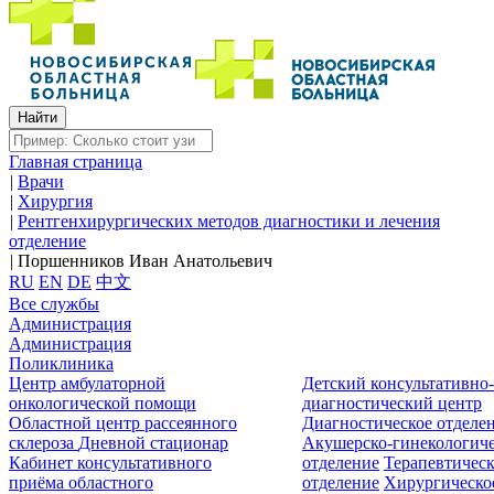
Главная страница
|
Врачи
|
Хирургия
|
Рентгенхирургических методов диагностики и лечения
отделение
|
Поршенников Иван Анатольевич
RU
EN
DE
中文
Все службы
Администрация
Администрация
Поликлиника
Центр амбулаторной
Детский консультативно
онкологической помощи
диагностический центр
Областной центр рассеянного
Диагностическое отделе
склероза
Дневной стационар
Акушерско-гинекологиче
Кабинет консультативного
отделение
Терапевтическ
приёма областного
отделение
Хирургическо