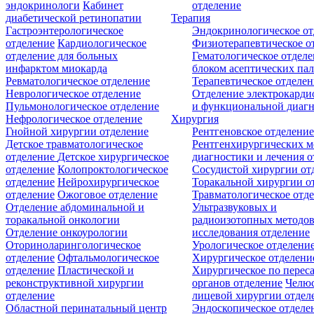
эндокринологи
Кабинет
отделение
диабетической ретинопатии
Терапия
Гастроэнтерологическое
Эндокринологическое от
отделение
Кардиологическое
Физиотерапевтическое о
отделение для больных
Гематологическое отделе
инфарктом миокарда
блоком асептических пал
Ревматологическое отделение
Терапевтическое отделе
Неврологическое отделение
Отделение электрокарди
Пульмонологическое отделение
и функциональной диаг
Нефрологическое отделение
Хирургия
Гнойной хирургии отделение
Рентгеновское отделени
Детское травматологическое
Рентгенхирургических м
отделение
Детское хирургическое
диагностики и лечения о
отделение
Колопроктологическое
Сосудистой хирургии от
отделение
Нейрохирургическое
Торакальной хирургии о
отделение
Ожоговое отделение
Травматологическое отд
Отделение абдоминальной и
Ультразвуковых и
торакальной онкологии
радиоизотопных методо
Отделение онкоурологии
исследования отделение
Оториноларингологическое
Урологическое отделени
отделение
Офтальмологическое
Хирургическое отделени
отделение
Пластической и
Хирургическое по перес
реконструктивной хирургии
органов отделение
Челюс
отделение
лицевой хирургии отдел
Областной перинатальный центр
Эндоскопическое отделе