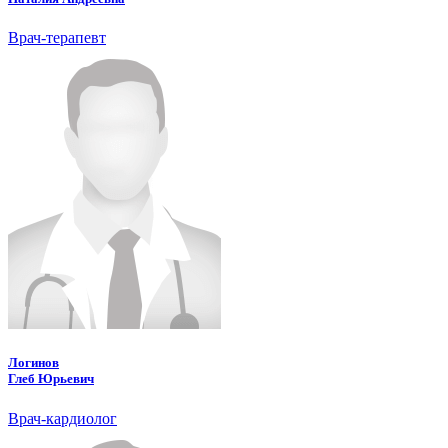
Врач-терапевт
Логинов
Глеб Юрьевич
Врач-кардиолог