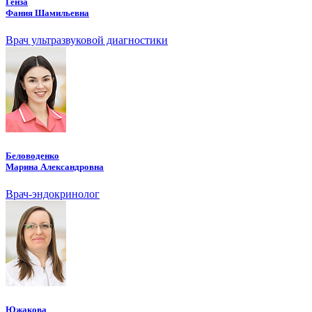
Генза
Фания Шамильевна
Врач ультразвуковой диагностики
Беловоденко
Марина Александровна
Врач-эндокринолог
Южакова