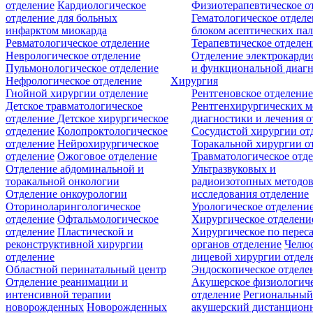
отделение
Кардиологическое
Физиотерапевтическое о
отделение для больных
Гематологическое отделе
инфарктом миокарда
блоком асептических пал
Ревматологическое отделение
Терапевтическое отделе
Неврологическое отделение
Отделение электрокарди
Пульмонологическое отделение
и функциональной диаг
Нефрологическое отделение
Хирургия
Гнойной хирургии отделение
Рентгеновское отделени
Детское травматологическое
Рентгенхирургических м
отделение
Детское хирургическое
диагностики и лечения о
отделение
Колопроктологическое
Сосудистой хирургии от
отделение
Нейрохирургическое
Торакальной хирургии о
отделение
Ожоговое отделение
Травматологическое отд
Отделение абдоминальной и
Ультразвуковых и
торакальной онкологии
радиоизотопных методо
Отделение онкоурологии
исследования отделение
Оториноларингологическое
Урологическое отделени
отделение
Офтальмологическое
Хирургическое отделени
отделение
Пластической и
Хирургическое по перес
реконструктивной хирургии
органов отделение
Челюс
отделение
лицевой хирургии отдел
Областной перинатальный центр
Эндоскопическое отделе
Отделение реанимации и
Акушерское физиологич
интенсивной терапии
отделение
Региональны
новорожденных
Новорожденных
акушерский дистанцион