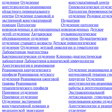
отделение
Отделение
консультативный центр
анестезиологии-реанимации
Гинекологическое отдел
областного перинатального
Патологии беременност
центра
Отделение плановой и
отделение
Родовое отдел
экстренной консультативной
Педиатрия
помощи
Патологии
Отделение патологии
новорожденных и недоношенных
новорожденных
Детское
детей отделение
Акушерское
пульмонологическое
обсервационное отделение
отделение
Педиатрическое
отделение старшего возраста
Детское неврологическое
отделение
Отделение детской онкологии и гематологии
Лабораторная диагностика
Бактериологическое отделение
Клинико-диагностическая
лаборатория
Лаборатория клинической иммунологии
Анестезиология и реанимация
Реанимация хирургического
Отделение реанимации 
профиля
Реанимация детского
интенсивной терапии г
отделения
Реанимация ожоговой
хирургии
Отделение
травмы
Реанимация
анестезиологии-реанима
терапевтического профиля
работы в рентгеноперац
Приемное отделение
Экстракорпоральной
Приемное отделение
детоксикации, гемодиали
Отделение экстренной
переливания крови отде
консультативной помощи и
Анестезиологии и реан
медицинской эвакуации
отделение