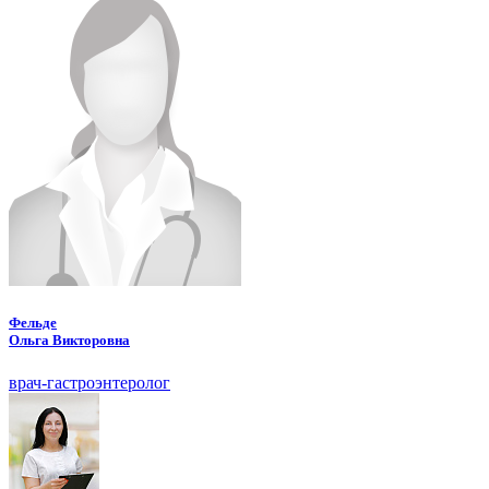
Фельде
Ольга Викторовна
врач-гастроэнтеролог