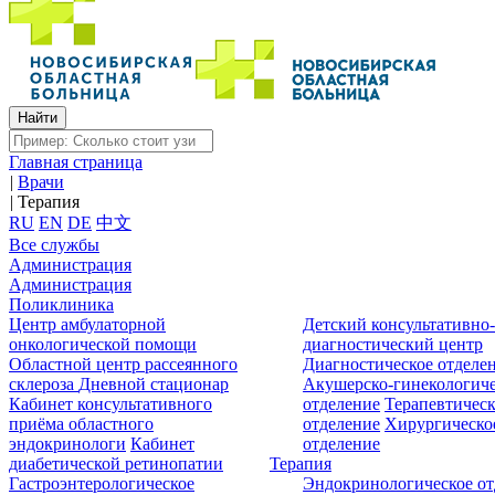
Главная страница
|
Врачи
|
Терапия
RU
EN
DE
中文
Все службы
Администрация
Администрация
Поликлиника
Центр амбулаторной
Детский консультативно
онкологической помощи
диагностический центр
Областной центр рассеянного
Диагностическое отделе
склероза
Дневной стационар
Акушерско-гинекологиче
Кабинет консультативного
отделение
Терапевтическ
приёма областного
отделение
Хирургическо
эндокринологи
Кабинет
отделение
диабетической ретинопатии
Терапия
Гастроэнтерологическое
Эндокринологическое от