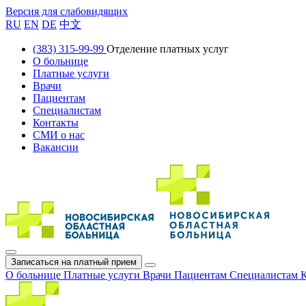
Версия для слабовидящих
RU
EN
DE
中文
(383) 315-99-99
Отделение платных услуг
О больнице
Платные услуги
Врачи
Пациентам
Специалистам
Контакты
СМИ о нас
Вакансии
Записаться на платный прием
О больнице
Платные услуги
Врачи
Пациентам
Специалистам