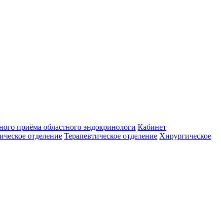
ного приёма областного эндокринологи
Кабинет
ическое отделение
Терапевтическое отделение
Хирургическое