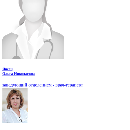
Япсен
Ольга Николаевна
заведующий отделением - врач-терапевт