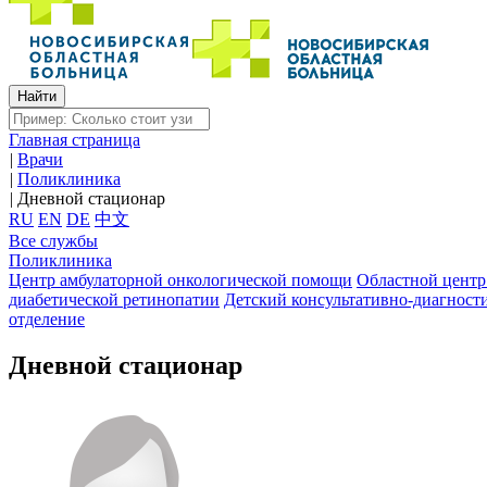
Главная страница
|
Врачи
|
Поликлиника
|
Дневной стационар
RU
EN
DE
中文
Все службы
Поликлиника
Центр амбулаторной онкологической помощи
Областной центр
диабетической ретинопатии
Детский консультативно-диагност
отделение
Дневной стационар