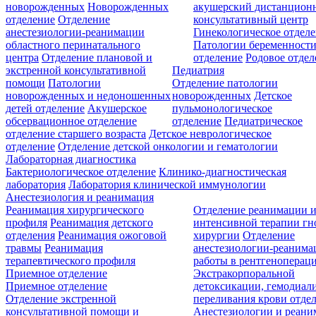
новорожденных
Новорожденных
акушерский дистанцион
отделение
Отделение
консультативный центр
анестезиологии-реанимации
Гинекологическое отдел
областного перинатального
Патологии беременност
центра
Отделение плановой и
отделение
Родовое отдел
экстренной консультативной
Педиатрия
помощи
Патологии
Отделение патологии
новорожденных и недоношенных
новорожденных
Детское
детей отделение
Акушерское
пульмонологическое
обсервационное отделение
отделение
Педиатрическое
отделение старшего возраста
Детское неврологическое
отделение
Отделение детской онкологии и гематологии
Лабораторная диагностика
Бактериологическое отделение
Клинико-диагностическая
лаборатория
Лаборатория клинической иммунологии
Анестезиология и реанимация
Реанимация хирургического
Отделение реанимации 
профиля
Реанимация детского
интенсивной терапии г
отделения
Реанимация ожоговой
хирургии
Отделение
травмы
Реанимация
анестезиологии-реанима
терапевтического профиля
работы в рентгеноперац
Приемное отделение
Экстракорпоральной
Приемное отделение
детоксикации, гемодиали
Отделение экстренной
переливания крови отде
консультативной помощи и
Анестезиологии и реан