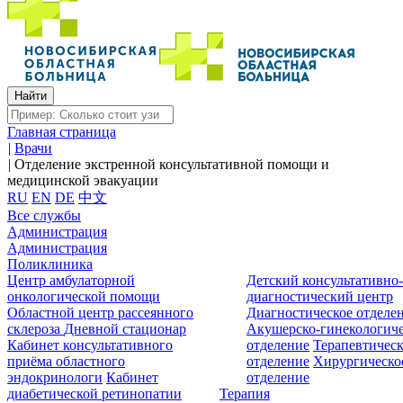
Главная страница
|
Врачи
|
Отделение экстренной консультативной помощи и
медицинской эвакуации
RU
EN
DE
中文
Все службы
Администрация
Администрация
Поликлиника
Центр амбулаторной
Детский консультативно
онкологической помощи
диагностический центр
Областной центр рассеянного
Диагностическое отделе
склероза
Дневной стационар
Акушерско-гинекологиче
Кабинет консультативного
отделение
Терапевтическ
приёма областного
отделение
Хирургическо
эндокринологи
Кабинет
отделение
диабетической ретинопатии
Терапия