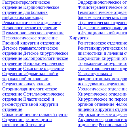
Гастроэнтерологическое
Эндокринологическое от
отделение
Кардиологическое
Физиотерапевтическое о
отделение для больных
Гематологическое отделе
инфарктом миокарда
блоком асептических пал
Ревматологическое отделение
Терапевтическое отделе
Неврологическое отделение
Отделение электрокарди
Пульмонологическое отделение
и функциональной диаг
Нефрологическое отделение
Хирургия
Гнойной хирургии отделение
Рентгеновское отделени
Детское травматологическое
Рентгенхирургических м
отделение
Детское хирургическое
диагностики и лечения о
отделение
Колопроктологическое
Сосудистой хирургии от
отделение
Нейрохирургическое
Торакальной хирургии о
отделение
Ожоговое отделение
Травматологическое отд
Отделение абдоминальной и
Ультразвуковых и
торакальной онкологии
радиоизотопных методо
Отделение онкоурологии
исследования отделение
Оториноларингологическое
Урологическое отделени
отделение
Офтальмологическое
Хирургическое отделени
отделение
Пластической и
Хирургическое по перес
реконструктивной хирургии
органов отделение
Челюс
отделение
лицевой хирургии отдел
Областной перинатальный центр
Эндоскопическое отделе
Отделение реанимации и
Акушерское физиологич
интенсивной терапии
отделение
Региональны