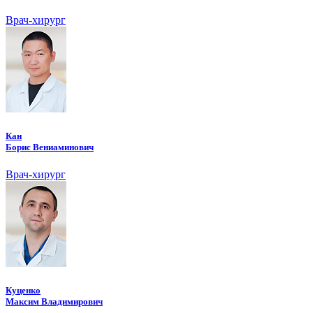
Врач-хирург
Кан
Борис Вениаминович
Врач-хирург
Куценко
Максим Владимирович