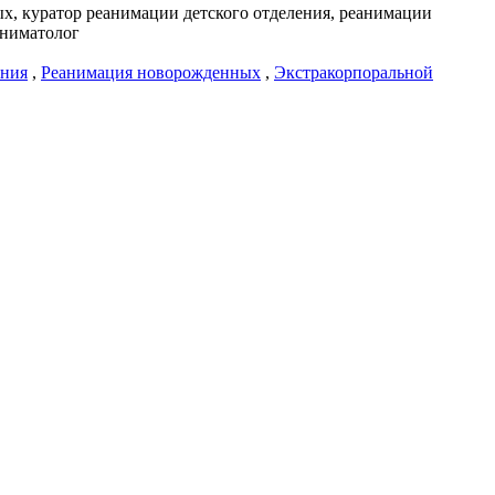
х, куратор реанимации детского отделения, реанимации
аниматолог
ения
,
Реанимация новорожденных
,
Экстракорпоральной