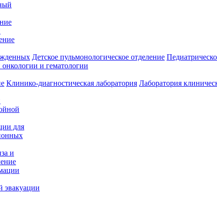
ный
ение
и
ение
ожденных
Детское пульмонологическое отделение
Педиатрическо
 онкологии и гематологии
ие
Клинико-диагностическая лаборатория
Лаборатория клиничес
и
нойной
ции для
ионных
за и
ление
имации
й эвакуации