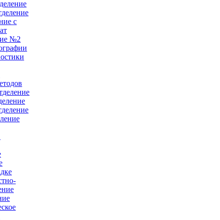
деление
тделение
ние с
ат
ние №2
ографии
ностики
е
етодов
тделение
деление
тделение
еление
в
е
е
адке
тно-
ение
ние
еское
й