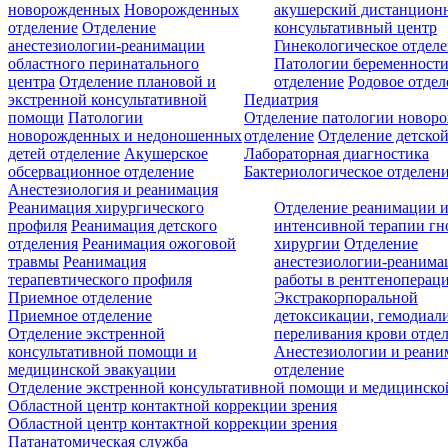
новорожденных
Новорожденных
акушерский дистанцион
отделение
Отделение
консультативный центр
анестезиологии-реанимации
Гинекологическое отдел
областного перинатального
Патологии беременност
центра
Отделение плановой и
отделение
Родовое отдел
экстренной консультативной
Педиатрия
помощи
Патологии
Отделение патологии новор
новорожденных и недоношенных
отделение
Отделение детской
детей отделение
Акушерское
Лабораторная диагностика
обсервационное отделение
Бактериологическое отделен
Анестезиология и реанимация
Реанимация хирургического
Отделение реанимации 
профиля
Реанимация детского
интенсивной терапии г
отделения
Реанимация ожоговой
хирургии
Отделение
травмы
Реанимация
анестезиологии-реанима
терапевтического профиля
работы в рентгеноперац
Приемное отделение
Экстракорпоральной
Приемное отделение
детоксикации, гемодиали
Отделение экстренной
переливания крови отде
консультативной помощи и
Анестезиологии и реан
медицинской эвакуации
отделение
Отделение экстренной консультативной помощи и медицинско
Областной центр контактной коррекции зрения
Областной центр контактной коррекции зрения
Патанатомическая служба