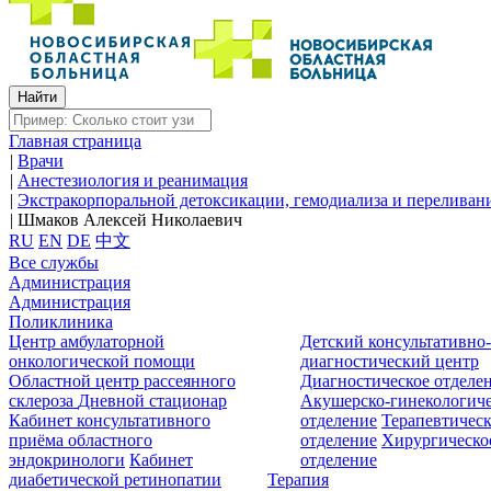
Главная страница
|
Врачи
|
Анестезиология и реанимация
|
Экстракорпоральной детоксикации, гемодиализа и переливан
|
Шмаков Алексей Николаевич
RU
EN
DE
中文
Все службы
Администрация
Администрация
Поликлиника
Центр амбулаторной
Детский консультативно
онкологической помощи
диагностический центр
Областной центр рассеянного
Диагностическое отделе
склероза
Дневной стационар
Акушерско-гинекологиче
Кабинет консультативного
отделение
Терапевтическ
приёма областного
отделение
Хирургическо
эндокринологи
Кабинет
отделение
диабетической ретинопатии
Терапия