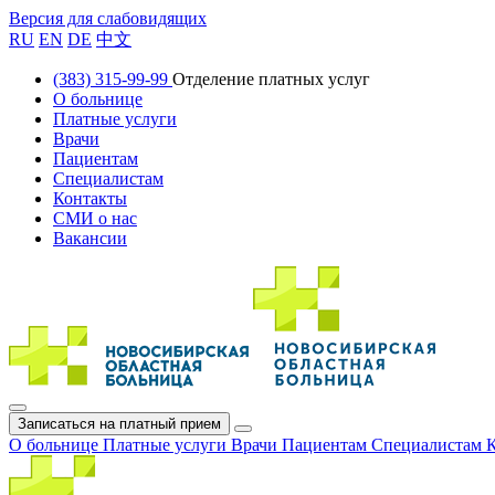
Версия для слабовидящих
RU
EN
DE
中文
(383) 315-99-99
Отделение платных услуг
О больнице
Платные услуги
Врачи
Пациентам
Специалистам
Контакты
СМИ о нас
Вакансии
Записаться на платный прием
О больнице
Платные услуги
Врачи
Пациентам
Специалистам