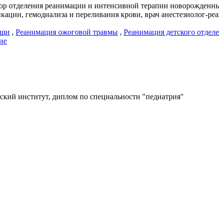
ор отделения реанимации и интенсивной терапии новорожденны
кации, гемодиализа и переливания крови, врач анестезиолог-ре
ощи
,
Реанимация ожоговой травмы
,
Реанимация детского отдел
ие
ский институт, диплом по специальности "педиатрия"