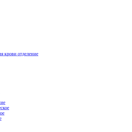
ия крови отделение
-
ние
ское
ое
е