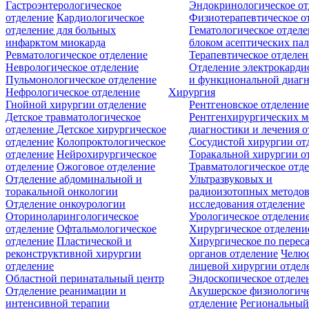
Гастроэнтерологическое
Эндокринологическое от
отделение
Кардиологическое
Физиотерапевтическое о
отделение для больных
Гематологическое отделе
инфарктом миокарда
блоком асептических пал
Ревматологическое отделение
Терапевтическое отделе
Неврологическое отделение
Отделение электрокарди
Пульмонологическое отделение
и функциональной диаг
Нефрологическое отделение
Хирургия
Гнойной хирургии отделение
Рентгеновское отделени
Детское травматологическое
Рентгенхирургических м
отделение
Детское хирургическое
диагностики и лечения о
отделение
Колопроктологическое
Сосудистой хирургии от
отделение
Нейрохирургическое
Торакальной хирургии о
отделение
Ожоговое отделение
Травматологическое отд
Отделение абдоминальной и
Ультразвуковых и
торакальной онкологии
радиоизотопных методо
Отделение онкоурологии
исследования отделение
Оториноларингологическое
Урологическое отделени
отделение
Офтальмологическое
Хирургическое отделени
отделение
Пластической и
Хирургическое по перес
реконструктивной хирургии
органов отделение
Челюс
отделение
лицевой хирургии отдел
Областной перинатальный центр
Эндоскопическое отделе
Отделение реанимации и
Акушерское физиологич
интенсивной терапии
отделение
Региональны