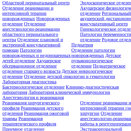
Областной перинатальный центр
Эндоскопическое отделе
Отделение реанимации и
Акушерское физиологич
интенсивной терапии
отделение
Региональны
новорожденных
Новорожденных
акушерский дистанцион
отделение
Отделение
консультативный центр
анестезиологии-реанимации
Гинекологическое отдел
областного перинатального
Патологии беременност
центра
Отделение плановой и
отделение
Родовое отдел
экстренной консультативной
Педиатрия
помощи
Патологии
Отделение патологии
новорожденных и недоношенных
новорожденных
Детское
детей отделение
Акушерское
пульмонологическое
обсервационное отделение
отделение
Педиатрическое
отделение старшего возраста
Детское неврологическое
отделение
Отделение детской онкологии и гематологии
Лабораторная диагностика
Бактериологическое отделение
Клинико-диагностическая
лаборатория
Лаборатория клинической иммунологии
Анестезиология и реанимация
Реанимация хирургического
Отделение реанимации 
профиля
Реанимация детского
интенсивной терапии г
отделения
Реанимация ожоговой
хирургии
Отделение
травмы
Реанимация
анестезиологии-реанима
терапевтического профиля
работы в рентгеноперац
Приемное отделение
Экстракорпоральной