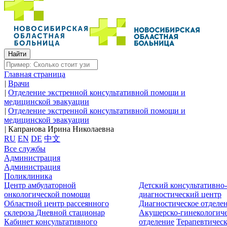
Главная страница
|
Врачи
|
Отделение экстренной консультативной помощи и
медицинской эвакуации
|
Отделение экстренной консультативной помощи и
медицинской эвакуации
|
Капранова Ирина Николаевна
RU
EN
DE
中文
Все службы
Администрация
Администрация
Поликлиника
Центр амбулаторной
Детский консультативно
онкологической помощи
диагностический центр
Областной центр рассеянного
Диагностическое отделе
склероза
Дневной стационар
Акушерско-гинекологиче
Кабинет консультативного
отделение
Терапевтическ