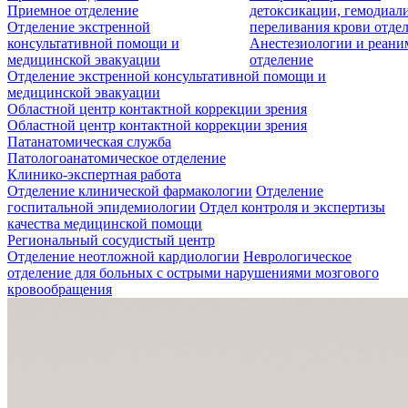
Приемное отделение
детоксикации, гемодиали
Отделение экстренной
переливания крови отде
консультативной помощи и
Анестезиологии и реан
медицинской эвакуации
отделение
Отделение экстренной консультативной помощи и
медицинской эвакуации
Областной центр контактной коррекции зрения
Областной центр контактной коррекции зрения
Патанатомическая служба
Патологоанатомическое отделение
Клинико-экспертная работа
Отделение клинической фармакологии
Отделение
госпитальной эпидемиологии
Отдел контроля и экспертизы
качества медицинской помощи
Региональный сосудистый центр
Отделение неотложной кардиологии
Неврологическое
отделение для больных с острыми нарушениями мозгового
кровообращения