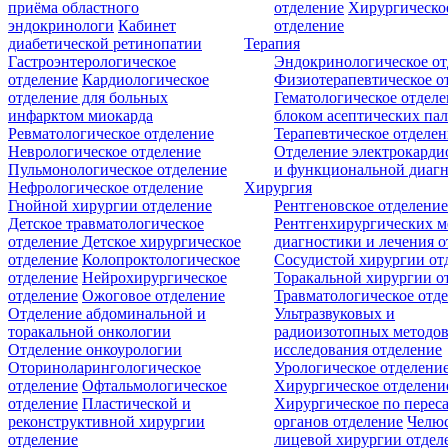
приёма областного
отделение
Хирургическо
эндокринологи
Кабинет
отделение
диабетической ретинопатии
Терапия
Гастроэнтерологическое
Эндокринологическое от
отделение
Кардиологическое
Физиотерапевтическое о
отделение для больных
Гематологическое отделе
инфарктом миокарда
блоком асептических пал
Ревматологическое отделение
Терапевтическое отделе
Неврологическое отделение
Отделение электрокарди
Пульмонологическое отделение
и функциональной диаг
Нефрологическое отделение
Хирургия
Гнойной хирургии отделение
Рентгеновское отделени
Детское травматологическое
Рентгенхирургических м
отделение
Детское хирургическое
диагностики и лечения о
отделение
Колопроктологическое
Сосудистой хирургии от
отделение
Нейрохирургическое
Торакальной хирургии о
отделение
Ожоговое отделение
Травматологическое отд
Отделение абдоминальной и
Ультразвуковых и
торакальной онкологии
радиоизотопных методо
Отделение онкоурологии
исследования отделение
Оториноларингологическое
Урологическое отделени
отделение
Офтальмологическое
Хирургическое отделени
отделение
Пластической и
Хирургическое по перес
реконструктивной хирургии
органов отделение
Челюс
отделение
лицевой хирургии отдел