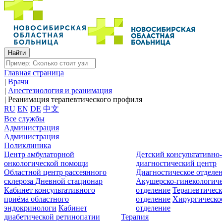
Главная страница
|
Врачи
|
Анестезиология и реанимация
|
Реанимация терапевтического профиля
RU
EN
DE
中文
Все службы
Администрация
Администрация
Поликлиника
Центр амбулаторной
Детский консультативно
онкологической помощи
диагностический центр
Областной центр рассеянного
Диагностическое отделе
склероза
Дневной стационар
Акушерско-гинекологиче
Кабинет консультативного
отделение
Терапевтическ
приёма областного
отделение
Хирургическо
эндокринологи
Кабинет
отделение
диабетической ретинопатии
Терапия