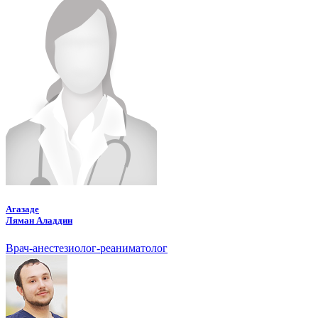
Агазаде
Ляман Аладдин
Врач-анестезиолог-реаниматолог