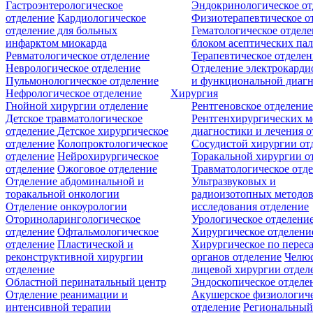
Гастроэнтерологическое
Эндокринологическое от
отделение
Кардиологическое
Физиотерапевтическое о
отделение для больных
Гематологическое отделе
инфарктом миокарда
блоком асептических пал
Ревматологическое отделение
Терапевтическое отделе
Неврологическое отделение
Отделение электрокарди
Пульмонологическое отделение
и функциональной диаг
Нефрологическое отделение
Хирургия
Гнойной хирургии отделение
Рентгеновское отделени
Детское травматологическое
Рентгенхирургических м
отделение
Детское хирургическое
диагностики и лечения о
отделение
Колопроктологическое
Сосудистой хирургии от
отделение
Нейрохирургическое
Торакальной хирургии о
отделение
Ожоговое отделение
Травматологическое отд
Отделение абдоминальной и
Ультразвуковых и
торакальной онкологии
радиоизотопных методо
Отделение онкоурологии
исследования отделение
Оториноларингологическое
Урологическое отделени
отделение
Офтальмологическое
Хирургическое отделени
отделение
Пластической и
Хирургическое по перес
реконструктивной хирургии
органов отделение
Челюс
отделение
лицевой хирургии отдел
Областной перинатальный центр
Эндоскопическое отделе
Отделение реанимации и
Акушерское физиологич
интенсивной терапии
отделение
Региональны