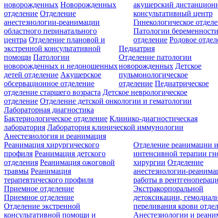
новорожденных
Новорожденных
акушерский дистанцион
отделение
Отделение
консультативный центр
анестезиологии-реанимации
Гинекологическое отдел
областного перинатального
Патологии беременност
центра
Отделение плановой и
отделение
Родовое отдел
экстренной консультативной
Педиатрия
помощи
Патологии
Отделение патологии
новорожденных и недоношенных
новорожденных
Детское
детей отделение
Акушерское
пульмонологическое
обсервационное отделение
отделение
Педиатрическое
отделение старшего возраста
Детское неврологическое
отделение
Отделение детской онкологии и гематологии
Лабораторная диагностика
Бактериологическое отделение
Клинико-диагностическая
лаборатория
Лаборатория клинической иммунологии
Анестезиология и реанимация
Реанимация хирургического
Отделение реанимации 
профиля
Реанимация детского
интенсивной терапии г
отделения
Реанимация ожоговой
хирургии
Отделение
травмы
Реанимация
анестезиологии-реанима
терапевтического профиля
работы в рентгеноперац
Приемное отделение
Экстракорпоральной
Приемное отделение
детоксикации, гемодиали
Отделение экстренной
переливания крови отде
консультативной помощи и
Анестезиологии и реан