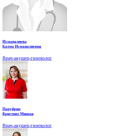
Исманалиева
Батма Исманалиевна
Врач-акушер-гинеколог
Паруйрян
Кристинэ Мишаи
Врач-акушер-гинеколог