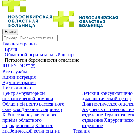
Главная страница
|
Врачи
|
Областной перинатальный центр
|
Патологии беременности отделение
RU
EN
DE
中文
Все службы
Администрация
Администрация
Поликлиника
Центр амбулаторной
Детский консультативно
онкологической помощи
диагностический центр
Областной центр рассеянного
Диагностическое отделе
склероза
Дневной стационар
Акушерско-гинекологиче
Кабинет консультативного
отделение
Терапевтическ
приёма областного
отделение
Хирургическо
эндокринологи
Кабинет
отделение
диабетической ретинопатии
Терапия