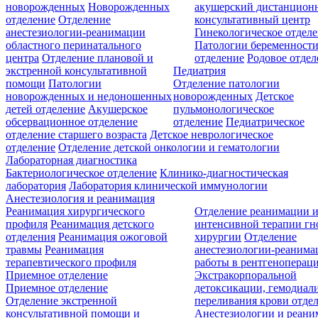
новорожденных
Новорожденных
акушерский дистанцион
отделение
Отделение
консультативный центр
анестезиологии-реанимации
Гинекологическое отдел
областного перинатального
Патологии беременност
центра
Отделение плановой и
отделение
Родовое отдел
экстренной консультативной
Педиатрия
помощи
Патологии
Отделение патологии
новорожденных и недоношенных
новорожденных
Детское
детей отделение
Акушерское
пульмонологическое
обсервационное отделение
отделение
Педиатрическое
отделение старшего возраста
Детское неврологическое
отделение
Отделение детской онкологии и гематологии
Лабораторная диагностика
Бактериологическое отделение
Клинико-диагностическая
лаборатория
Лаборатория клинической иммунологии
Анестезиология и реанимация
Реанимация хирургического
Отделение реанимации 
профиля
Реанимация детского
интенсивной терапии г
отделения
Реанимация ожоговой
хирургии
Отделение
травмы
Реанимация
анестезиологии-реанима
терапевтического профиля
работы в рентгеноперац
Приемное отделение
Экстракорпоральной
Приемное отделение
детоксикации, гемодиали
Отделение экстренной
переливания крови отде
консультативной помощи и
Анестезиологии и реан