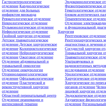
Гастроэнтерологическое
Эндокринологическое от
отделение
Кардиологическое
Физиотерапевтическое о
отделение для больных
Гематологическое отделе
инфарктом миокарда
блоком асептических пал
Ревматологическое отделение
Терапевтическое отделе
Неврологическое отделение
Отделение электрокарди
Пульмонологическое отделение
и функциональной диаг
Нефрологическое отделение
Хирургия
Гнойной хирургии отделение
Рентгеновское отделени
Детское травматологическое
Рентгенхирургических м
отделение
Детское хирургическое
диагностики и лечения о
отделение
Колопроктологическое
Сосудистой хирургии от
отделение
Нейрохирургическое
Торакальной хирургии о
отделение
Ожоговое отделение
Травматологическое отд
Отделение абдоминальной и
Ультразвуковых и
торакальной онкологии
радиоизотопных методо
Отделение онкоурологии
исследования отделение
Оториноларингологическое
Урологическое отделени
отделение
Офтальмологическое
Хирургическое отделени
отделение
Пластической и
Хирургическое по перес
реконструктивной хирургии
органов отделение
Челюс
отделение
лицевой хирургии отдел
Областной перинатальный центр
Эндоскопическое отделе
Отделение реанимации и
Акушерское физиологич
интенсивной терапии
отделение
Региональны