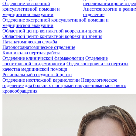
Отделение экстренной
переливания крови отде
консультативной помощи и
Анестезиологии и реан
медицинской эвакуации
отделение
Отделение экстренной консультативной помощи и
медицинской эвакуации
Областной центр контактной коррекции зрения
Областной центр контактной коррекции зрения
Патанатомическая служба
Патологоанатомическое отделение
Клинико-экспертная работа
Отделение клинической фармакологии
Отделение
госпитальной эпидемиологии
Отдел контроля и экспертизы
качества медицинской помощи
Региональный сосудистый центр
Отделение неотложной кардиологии
Неврологическое
отделение для больных с острыми нарушениями мозгового
кровообращения