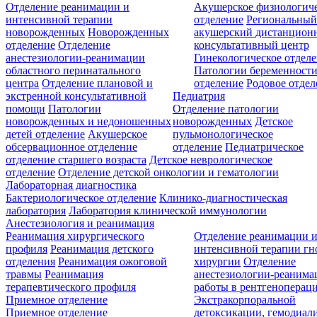
Отделение реанимации и
Акушерское физиологич
интенсивной терапии
отделение
Региональны
новорожденных
Новорожденных
акушерский дистанцион
отделение
Отделение
консультативный центр
анестезиологии-реанимации
Гинекологическое отдел
областного перинатального
Патологии беременност
центра
Отделение плановой и
отделение
Родовое отдел
экстренной консультативной
Педиатрия
помощи
Патологии
Отделение патологии
новорожденных и недоношенных
новорожденных
Детское
детей отделение
Акушерское
пульмонологическое
обсервационное отделение
отделение
Педиатрическое
отделение старшего возраста
Детское неврологическое
отделение
Отделение детской онкологии и гематологии
Лабораторная диагностика
Бактериологическое отделение
Клинико-диагностическая
лаборатория
Лаборатория клинической иммунологии
Анестезиология и реанимация
Реанимация хирургического
Отделение реанимации 
профиля
Реанимация детского
интенсивной терапии г
отделения
Реанимация ожоговой
хирургии
Отделение
травмы
Реанимация
анестезиологии-реанима
терапевтического профиля
работы в рентгеноперац
Приемное отделение
Экстракорпоральной
Приемное отделение
детоксикации, гемодиали