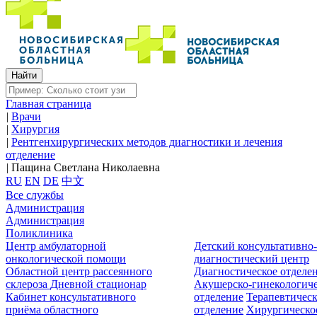
Главная страница
|
Врачи
|
Хирургия
|
Рентгенхирургических методов диагностики и лечения
отделение
|
Пащина Светлана Николаевна
RU
EN
DE
中文
Все службы
Администрация
Администрация
Поликлиника
Центр амбулаторной
Детский консультативно
онкологической помощи
диагностический центр
Областной центр рассеянного
Диагностическое отделе
склероза
Дневной стационар
Акушерско-гинекологиче
Кабинет консультативного
отделение
Терапевтическ
приёма областного
отделение
Хирургическо