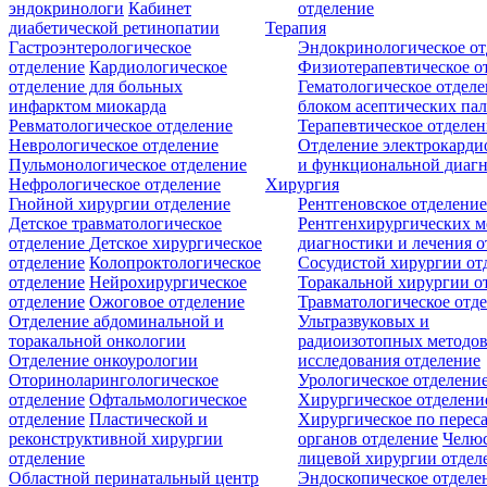
эндокринологи
Кабинет
отделение
диабетической ретинопатии
Терапия
Гастроэнтерологическое
Эндокринологическое от
отделение
Кардиологическое
Физиотерапевтическое о
отделение для больных
Гематологическое отделе
инфарктом миокарда
блоком асептических пал
Ревматологическое отделение
Терапевтическое отделе
Неврологическое отделение
Отделение электрокарди
Пульмонологическое отделение
и функциональной диаг
Нефрологическое отделение
Хирургия
Гнойной хирургии отделение
Рентгеновское отделени
Детское травматологическое
Рентгенхирургических м
отделение
Детское хирургическое
диагностики и лечения о
отделение
Колопроктологическое
Сосудистой хирургии от
отделение
Нейрохирургическое
Торакальной хирургии о
отделение
Ожоговое отделение
Травматологическое отд
Отделение абдоминальной и
Ультразвуковых и
торакальной онкологии
радиоизотопных методо
Отделение онкоурологии
исследования отделение
Оториноларингологическое
Урологическое отделени
отделение
Офтальмологическое
Хирургическое отделени
отделение
Пластической и
Хирургическое по перес
реконструктивной хирургии
органов отделение
Челюс
отделение
лицевой хирургии отдел
Областной перинатальный центр
Эндоскопическое отделе