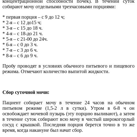
концентрационной способности почек). В течении суток
собирают мочу отдельными трехчасовыми порциями:
* первая порция – с 9 до 12 ч;
* 2-я – с 12 до15 ч;
* 3-я – с 15 до 18 ч.
* 4-я – с 18-до 21 ч.
* 5-я – с 21-00 до 24ч.
* 6-я – с 0 до 3 ч.
* 7-я – с 3 до 6 ч.
* 8-я – с 6 до 9 ч.
Пробу проводят в условиях обычного питьевого и пищевого
режима. Отмечают количество выпитой жидкости.
Сбор суточной мочи:
Пациент собирает мочу в течение 24 часов на обычном
питьевом режиме (1,5-2 л в сутки). Утром в 6-8 ч он
освобождает мочевой пузырь (эту порцию выливают), а затем
в течение суток собирают всю мочу в чистый широкогорлый
сосуд с крышкой. Последняя порция берется точно в то же
время, когда накануне был начат сбор.