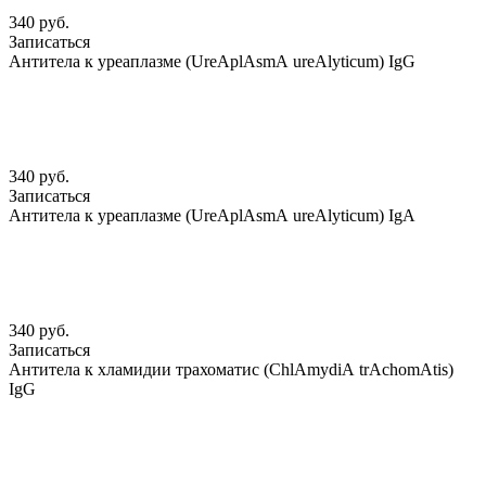
340 руб.
Записаться
Антитела к уреаплазме (UreАplАsmА ureАlyticum) IgG
340 руб.
Записаться
Антитела к уреаплазме (UreАplАsmА ureАlyticum) IgА
340 руб.
Записаться
Антитела к хламидии трахоматис (ChlАmydiА trАchomАtis)
IgG