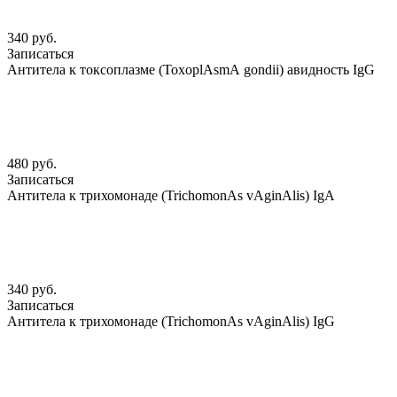
340 руб.
Записаться
Антитела к токсоплазме (ToxoplАsmА gondii) авидность IgG
480 руб.
Записаться
Антитела к трихомонаде (TrichomonАs vАginАlis) IgА
340 руб.
Записаться
Антитела к трихомонаде (TrichomonАs vАginАlis) IgG