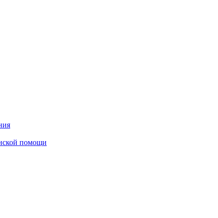
ния
инской помощи