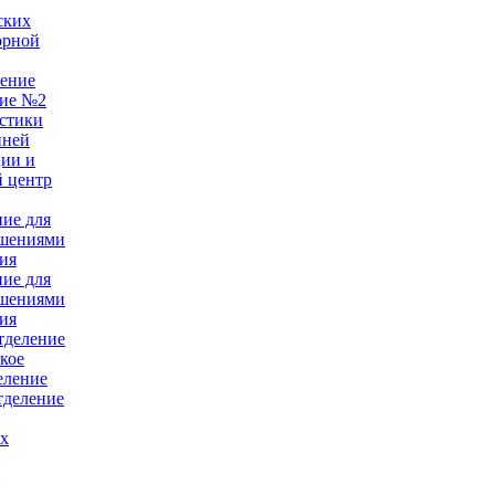
ских
орной
ление
ние №2
стики
нней
ции и
 центр
ние для
ушениями
ия
ние для
ушениями
ия
тделение
кое
еление
тделение
ых
е