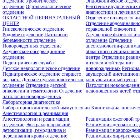
отделение
Урологическое
Эндоскопическое отделе
отделение
Офтальмологическое
Рентгенохирургических 
отделение
диагностики и лечения о
ОБЛАСТНОЙ ПЕРИНАТАЛЬНЫЙ
Отделение онкоурологи
ЦЕНТР
Отделение абдоминальн
Гинекологическое отделение
торакальной онкологии
Родовое отделение
Патологии
Акушерское физиологич
беременности отделение
отделение
Отделение
Новорожденных отделение
анестезиологии-реанима
Акушерское обсервационное
областного перинатальн
отделение
центра
Отделение реани
Педиатрическая служба
интенсивной терапии
Детское неврологическое отделение
новорожденных
Регион
Педиатрическое отделение старшего
акушерский дистанцион
возраста
Детское пульмонологическое
консультативный центр
отделение
Отделение детской
Патологии новорожденн
онкологии и гематологии
Отделение
недоношенных детей отд
патологии новорожденных
Лабораторная диагностика
Лаборатория клинической иммунологии
Клинико-диагностичес
Анестезиология и реанимация
Анестезиологии и реанимации
Реанимация ожоговой т
отделение
Экстракорпоральной
Реанимация детского от
детоксикации, гемодиализа и
Реанимация новорожде
переливания крови отделение
Реанимация хирургическ