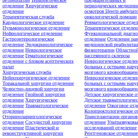
ретинопатии
Терапевтическое
предварительных и
отделение
Хирургическое
периодических медицин
отделение
осмотров
Центр амбулат
Терапевтическая служба
онкологической помощи
Кардиологическое отделение
Ревматологическое отде
Пульмонологическое отделение
Терапевтическое отделе
Нефрологическое отделение
Функциональной диагно
Гастроэнтерологическое
отделение
Отделение ра
отделение
Эндокринологическое
медицинской реабилита
отделение
Неврологическое
физиотерапии
Областной
отделение
Гематологическое
рассеянного склероза
отделение c блоком асептических
Неврологическое отделе
палат
больных с острыми нар
Хирургическая служба
мозгового кровообращен
Нейрохирургическое отделение
Неврологическое отделе
Торакальной хирургии отделение
больных с острыми нар
Челюстно-лицевой хирургии
мозгового кровообращен
отделение
Гнойной хирургии
Детское хирургическое о
отделение
Хирургическое
Детское травматологичес
отделение
Травматологическое
отделение
Ожоговое отд
отделение
Колопроктологическое о
Оториноларингологическое
Трансплантации органов
отделение
Сосудистой хирургии
отделение
Ультразвуков
отделение
Пластической и
исследований отделение
реконструктивной хирургии
Рентгеновское отделени