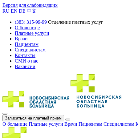
Версия для слабовидящих
RU
EN
DE
中文
(383) 315-99-99
Отделение платных услуг
О больнице
Платные услуги
Врачи
Пациентам
Специалистам
Контакты
СМИ о нас
Вакансии
Записаться на платный прием
О больнице
Платные услуги
Врачи
Пациентам
Специалистам