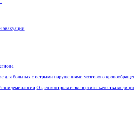
-
в
й эвакуации
егиона
ие для больных с острыми нарушениями мозгового кровообраще
й эпидемиологии
Отдел контроля и экспертизы качества медиц