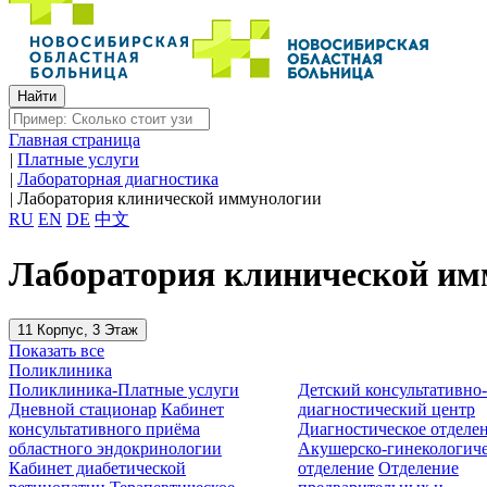
Главная страница
|
Платные услуги
|
Лабораторная диагностика
|
Лаборатория клинической иммунологии
RU
EN
DE
中文
Лаборатория клинической им
11 Корпус, 3 Этаж
Показать все
Поликлиника
Поликлиника-Платные услуги
Детский консультативно
Дневной стационар
Кабинет
диагностический центр
консультативного приёма
Диагностическое отделе
областного эндокринологии
Акушерско-гинекологиче
Кабинет диабетической
отделение
Отделение