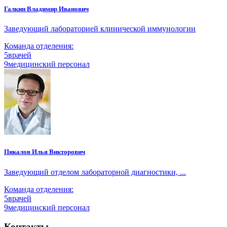
Галкин Владимир Иванович
Заведующий лабораторией клинической иммунологии
Команда отделения:
5
врачей
9
медицинский персонал
Пикалов Илья Викторович
Заведующий отделом лабораторной диагностики, ...
Команда отделения:
5
врачей
9
медицинский персонал
Контакты