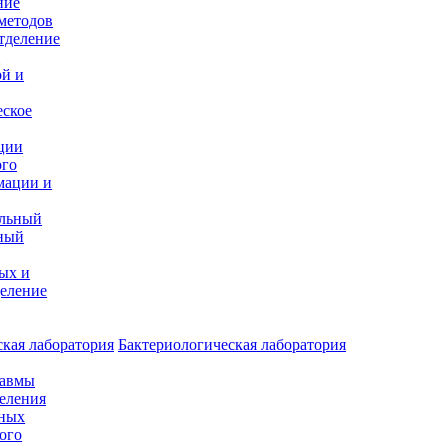
ние
методов
тделение
и
ой и
еское
ции
ого
мации и
альный
ный
ых и
еление
кая лаборатория
Бактериологическая лаборатория
равмы
деления
нных
ого