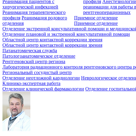
Реанимация пациентов с
профиля
Анестезиологии
хирургической инфекцией
реанимации для работы 
Реанимация терапевтического
рентгеноперационных
профиля
Реанимация родового
Приемное отделение
отделения
Приемное отделение
Отделение экстренной консультативной помощи и медицинско
Отделение плановой и экстренной консультативной помощи
Областной центр контактной коррекции зрения
Областной центр контактной коррекции зрения
Патанатомическая служба
Патологоанатомическое отделение
Рентгеновский центр региона
Лаборатория радиационного контроля рентгеновского центра р
Региональный сосудистый центр
Отделение неотложной кардиологии
Неврологическое отделен
Клинико-экспертная работа
Отделение клинической фармакологии
Отделение госпитально