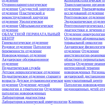
отделение
Колопроктологическое о
Оториноларингологическое
Трансплантации органов
отделение
Сосудистой хирургии
отделение
Ультразвуков
отделение
Пластической и
исследований отделение
реконструктивной хирургии
Рентгеновское отделени
отделение
Урологическое
Эндоскопическое отделе
отделение
Офтальмологическое
Рентгенохирургических 
отделение
диагностики и лечения о
ОБЛАСТНОЙ ПЕРИНАТАЛЬНЫЙ
Отделение онкоурологи
ЦЕНТР
Отделение абдоминальн
Гинекологическое отделение
торакальной онкологии
Родовое отделение
Патологии
Акушерское физиологич
беременности отделение
отделение
Отделение
Новорожденных отделение
анестезиологии-реанима
Акушерское обсервационное
областного перинатальн
отделение
центра
Отделение реани
Педиатрическая служба
интенсивной терапии
Детское неврологическое отделение
новорожденных
Регион
Педиатрическое отделение старшего
акушерский дистанцион
возраста
Детское пульмонологическое
консультативный центр
отделение
Отделение детской
Патологии новорожденн
онкологии и гематологии
Отделение
недоношенных детей отд
патологии новорожденных
Лабораторная диагностика
Лаборатория клинической иммунологии
Клинико-