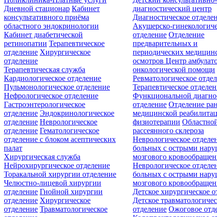
Дневной стационар
Кабинет
диагностический центр
консультативного приёма
Диагностическое отделе
областного эндокринологии
Акушерско-гинекологиче
Кабинет диабетической
отделение
Отделение
ретинопатии
Терапевтическое
предварительных и
отделение
Хирургическое
периодических медицин
отделение
осмотров
Центр амбулат
Терапевтическая служба
онкологической помощи
Кардиологическое отделение
Ревматологическое отде
Пульмонологическое отделение
Терапевтическое отделе
Нефрологическое отделение
Функциональной диагно
Гастроэнтерологическое
отделение
Отделение ра
отделение
Эндокринологическое
медицинской реабилита
отделение
Неврологическое
физиотерапии
Областной
отделение
Гематологическое
рассеянного склероза
отделение c блоком асептических
Неврологическое отделе
палат
больных с острыми нар
Хирургическая служба
мозгового кровообращен
Нейрохирургическое отделение
Неврологическое отделе
Торакальной хирургии отделение
больных с острыми нар
Челюстно-лицевой хирургии
мозгового кровообращен
отделение
Гнойной хирургии
Детское хирургическое о
отделение
Хирургическое
Детское травматологичес
отделение
Травматологическое
отделение
Ожоговое отд