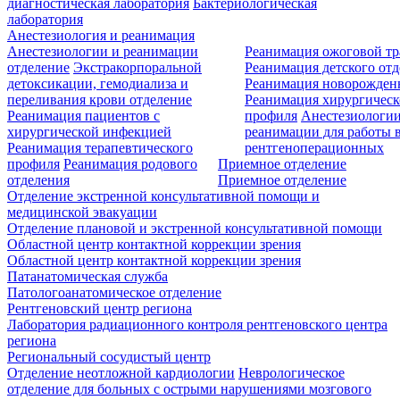
диагностическая лаборатория
Бактериологическая
лаборатория
Анестезиология и реанимация
Анестезиологии и реанимации
Реанимация ожоговой т
отделение
Экстракорпоральной
Реанимация детского от
детоксикации, гемодиализа и
Реанимация новорожде
переливания крови отделение
Реанимация хирургическ
Реанимация пациентов с
профиля
Анестезиологии
хирургической инфекцией
реанимации для работы 
Реанимация терапевтического
рентгеноперационных
профиля
Реанимация родового
Приемное отделение
отделения
Приемное отделение
Отделение экстренной консультативной помощи и
медицинской эвакуации
Отделение плановой и экстренной консультативной помощи
Областной центр контактной коррекции зрения
Областной центр контактной коррекции зрения
Патанатомическая служба
Патологоанатомическое отделение
Рентгеновский центр региона
Лаборатория радиационного контроля рентгеновского центра
региона
Региональный сосудистый центр
Отделение неотложной кардиологии
Неврологическое
отделение для больных с острыми нарушениями мозгового