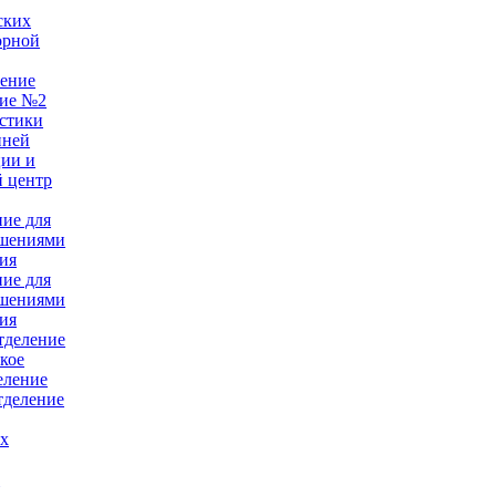
ских
орной
ление
ние №2
стики
нней
ции и
 центр
ние для
ушениями
ия
ние для
ушениями
ия
тделение
кое
еление
тделение
ых
е