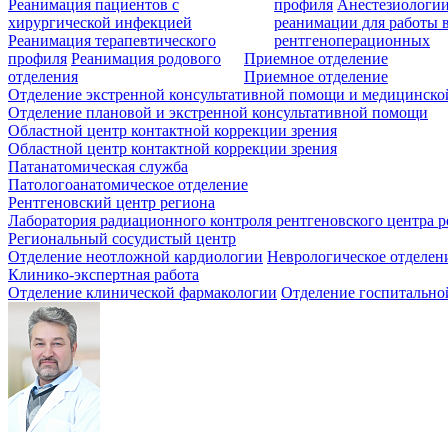
Реанимация пациентов с
профиля
Анестезиологии
хирургической инфекцией
реанимации для работы 
Реанимация терапевтического
рентгеноперационных
профиля
Реанимация родового
Приемное отделение
отделения
Приемное отделение
Отделение экстренной консультативной помощи и медицинско
Отделение плановой и экстренной консультативной помощи
Областной центр контактной коррекции зрения
Областной центр контактной коррекции зрения
Патанатомическая служба
Патологоанатомическое отделение
Рентгеновский центр региона
Лаборатория радиационного контроля рентгеновского центра р
Региональный сосудистый центр
Отделение неотложной кардиологии
Неврологическое отделен
Клинико-экспертная работа
Отделение клинической фармакологии
Отделение госпитально