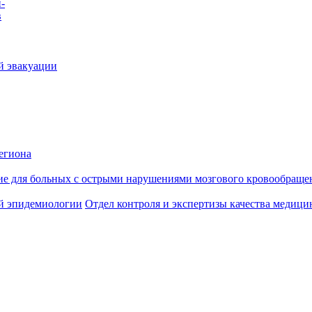
-
в
й эвакуации
егиона
ие для больных с острыми нарушениями мозгового кровообраще
й эпидемиологии
Отдел контроля и экспертизы качества медиц