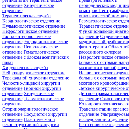
ретинопатии
Терапевтическое
предварительных и
отделение
Хирургическое
периодических медицин
отделение
осмотров
Центр амбулат
Терапевтическая служба
онкологической помощи
Кардиологическое отделение
Ревматологическое отде
Пульмонологическое отделение
Терапевтическое отделе
Нефрологическое отделение
Функциональной диагно
Гастроэнтерологическое
отделение
Отделение ра
отделение
Эндокринологическое
медицинской реабилита
отделение
Неврологическое
физиотерапии
Областной
отделение
Гематологическое
рассеянного склероза
отделение c блоком асептических
Неврологическое отделе
палат
больных с острыми нар
Хирургическая служба
мозгового кровообращен
Нейрохирургическое отделение
Неврологическое отделе
Торакальной хирургии отделение
больных с острыми нар
Челюстно-лицевой хирургии
мозгового кровообращен
отделение
Гнойной хирургии
Детское хирургическое о
отделение
Хирургическое
Детское травматологичес
отделение
Травматологическое
отделение
Ожоговое отд
отделение
Колопроктологическое о
Оториноларингологическое
Трансплантации органов
отделение
Сосудистой хирургии
отделение
Ультразвуков
отделение
Пластической и
исследований отделение
реконструктивной хирургии
Рентгеновское отделени