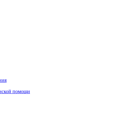
ния
инской помощи