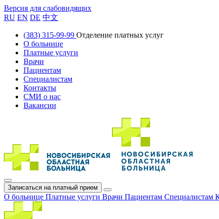
Версия для слабовидящих
RU
EN
DE
中文
(383) 315-99-99
Отделение платных услуг
О больнице
Платные услуги
Врачи
Пациентам
Специалистам
Контакты
СМИ о нас
Вакансии
Записаться на платный прием
О больнице
Платные услуги
Врачи
Пациентам
Специалистам