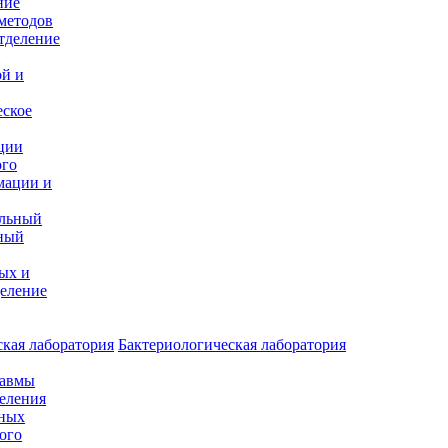
ние
методов
тделение
и
ой и
еское
ции
ого
мации и
альный
ный
ых и
еление
кая лаборатория
Бактериологическая лаборатория
равмы
деления
нных
ого