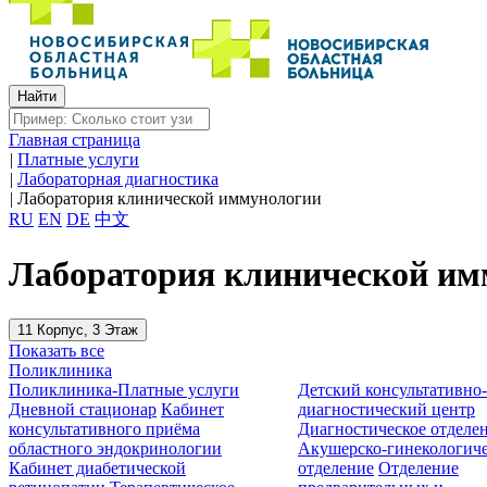
Главная страница
|
Платные услуги
|
Лабораторная диагностика
|
Лаборатория клинической иммунологии
RU
EN
DE
中文
Лаборатория клинической им
11 Корпус, 3 Этаж
Показать все
Поликлиника
Поликлиника-Платные услуги
Детский консультативно
Дневной стационар
Кабинет
диагностический центр
консультативного приёма
Диагностическое отделе
областного эндокринологии
Акушерско-гинекологиче
Кабинет диабетической
отделение
Отделение