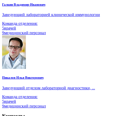
Галкин Владимир Иванович
Заведующий лабораторией клинической иммунологии
Команда отделения:
5
врачей
9
медицинский персонал
Пикалов Илья Викторович
Заведующий отделом лабораторной диагностики, ...
Команда отделения:
5
врачей
9
медицинский персонал
Контакты