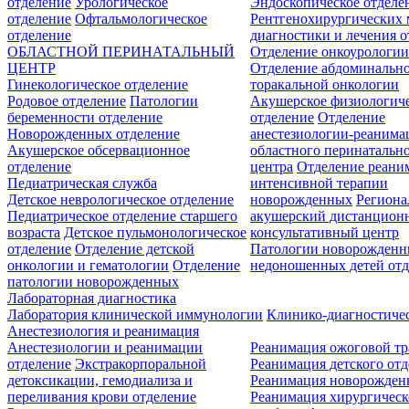
отделение
Урологическое
Эндоскопическое отделе
отделение
Офтальмологическое
Рентгенохирургических 
отделение
диагностики и лечения о
ОБЛАСТНОЙ ПЕРИНАТАЛЬНЫЙ
Отделение онкоурологи
ЦЕНТР
Отделение абдоминальн
Гинекологическое отделение
торакальной онкологии
Родовое отделение
Патологии
Акушерское физиологич
беременности отделение
отделение
Отделение
Новорожденных отделение
анестезиологии-реанима
Акушерское обсервационное
областного перинатальн
отделение
центра
Отделение реани
Педиатрическая служба
интенсивной терапии
Детское неврологическое отделение
новорожденных
Регион
Педиатрическое отделение старшего
акушерский дистанцион
возраста
Детское пульмонологическое
консультативный центр
отделение
Отделение детской
Патологии новорожденн
онкологии и гематологии
Отделение
недоношенных детей отд
патологии новорожденных
Лабораторная диагностика
Лаборатория клинической иммунологии
Клинико-диагностичес
Анестезиология и реанимация
Анестезиологии и реанимации
Реанимация ожоговой т
отделение
Экстракорпоральной
Реанимация детского от
детоксикации, гемодиализа и
Реанимация новорожде
переливания крови отделение
Реанимация хирургическ