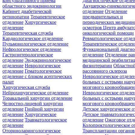
консультативного приёма
Диагностическое отделе
областного эндокринологии
Акушерско-гинекологиче
Кабинет диабетической
отделение
Отделение
ретинопатии
Терапевтическое
предварительных и
отделение
Хирургическое
периодических медицин
отделение
осмотров
Центр амбулат
Терапевтическая служба
онкологической помощи
Кардиологическое отделение
Ревматологическое отде
Пульмонологическое отделение
Терапевтическое отделе
Нефрологическое отделение
Функциональной диагно
Гастроэнтерологическое
отделение
Отделение ра
отделение
Эндокринологическое
медицинской реабилита
отделение
Неврологическое
физиотерапии
Областной
отделение
Гематологическое
рассеянного склероза
отделение c блоком асептических
Неврологическое отделе
палат
больных с острыми нар
Хирургическая служба
мозгового кровообращен
Нейрохирургическое отделение
Неврологическое отделе
Торакальной хирургии отделение
больных с острыми нар
Челюстно-лицевой хирургии
мозгового кровообращен
отделение
Гнойной хирургии
Детское хирургическое о
отделение
Хирургическое
Детское травматологичес
отделение
Травматологическое
отделение
Ожоговое отд
отделение
Колопроктологическое о
Оториноларингологическое
Трансплантации органов