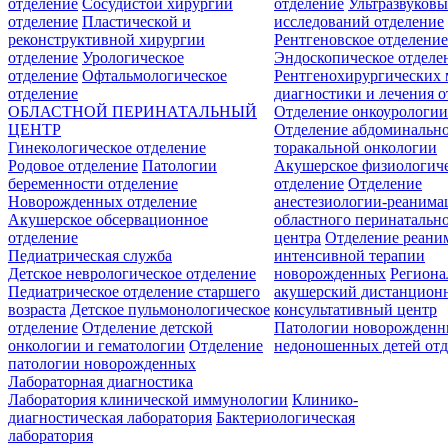
отделение
Сосудистой хирургии
отделение
Ультразвуков
отделение
Пластической и
исследований отделение
реконструктивной хирургии
Рентгеновское отделени
отделение
Урологическое
Эндоскопическое отделе
отделение
Офтальмологическое
Рентгенохирургических 
отделение
диагностики и лечения о
ОБЛАСТНОЙ ПЕРИНАТАЛЬНЫЙ
Отделение онкоурологи
ЦЕНТР
Отделение абдоминальн
Гинекологическое отделение
торакальной онкологии
Родовое отделение
Патологии
Акушерское физиологич
беременности отделение
отделение
Отделение
Новорожденных отделение
анестезиологии-реанима
Акушерское обсервационное
областного перинатальн
отделение
центра
Отделение реани
Педиатрическая служба
интенсивной терапии
Детское неврологическое отделение
новорожденных
Регион
Педиатрическое отделение старшего
акушерский дистанцион
возраста
Детское пульмонологическое
консультативный центр
отделение
Отделение детской
Патологии новорожденн
онкологии и гематологии
Отделение
недоношенных детей отд
патологии новорожденных
Лабораторная диагностика
Лаборатория клинической иммунологии
Клинико-
диагностическая лаборатория
Бактериологическая
лаборатория