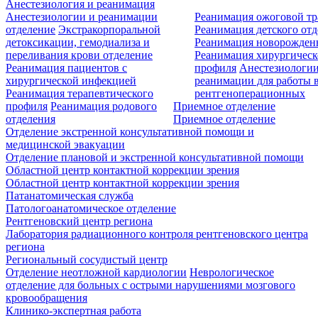
Анестезиология и реанимация
Анестезиологии и реанимации
Реанимация ожоговой т
отделение
Экстракорпоральной
Реанимация детского от
детоксикации, гемодиализа и
Реанимация новорожде
переливания крови отделение
Реанимация хирургическ
Реанимация пациентов с
профиля
Анестезиологии
хирургической инфекцией
реанимации для работы 
Реанимация терапевтического
рентгеноперационных
профиля
Реанимация родового
Приемное отделение
отделения
Приемное отделение
Отделение экстренной консультативной помощи и
медицинской эвакуации
Отделение плановой и экстренной консультативной помощи
Областной центр контактной коррекции зрения
Областной центр контактной коррекции зрения
Патанатомическая служба
Патологоанатомическое отделение
Рентгеновский центр региона
Лаборатория радиационного контроля рентгеновского центра
региона
Региональный сосудистый центр
Отделение неотложной кардиологии
Неврологическое
отделение для больных с острыми нарушениями мозгового
кровообращения
Клинико-экспертная работа