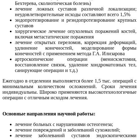
Бехтерева, сколиотическая болезнь)
лечение ложных суставов различной локализации;
неудовлетворительные исходы составляют всего 1,5%
эндопротезирование и реэндопротезирование крупных
суставов
хирургическое лечение опухолевых поражений костей,
включая метастатические поражения
лечение открытых переломов, коррекция деформаций,
удлинение конечностей, моделирование формы
конечностей с применением метода Г.А. Илизарова
артроскопические операции (менискэктомия,
восстановление связок, удаление хондроматозных тел,
санирующие операции и т.д.)
Ежегодно в отделении выполняется более 1,5 тыс. операций с
минимальным количеством осложнений. Сроки лечения
индивидуальны. Широко применяются высокотехнологичные
операции с отличным исходом лечения.
Основные направления научной работы:
лечение больных с нарушениями остеогенеза;
лечение повреждений и заболеваний сухожилий;
лечение заболеваний суставов эндоскопическими