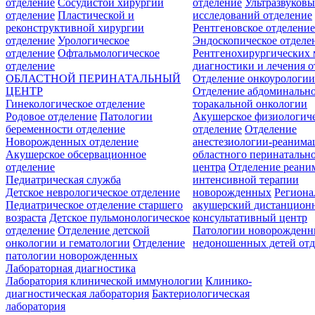
отделение
Сосудистой хирургии
отделение
Ультразвуков
отделение
Пластической и
исследований отделение
реконструктивной хирургии
Рентгеновское отделени
отделение
Урологическое
Эндоскопическое отделе
отделение
Офтальмологическое
Рентгенохирургических 
отделение
диагностики и лечения о
ОБЛАСТНОЙ ПЕРИНАТАЛЬНЫЙ
Отделение онкоурологи
ЦЕНТР
Отделение абдоминальн
Гинекологическое отделение
торакальной онкологии
Родовое отделение
Патологии
Акушерское физиологич
беременности отделение
отделение
Отделение
Новорожденных отделение
анестезиологии-реанима
Акушерское обсервационное
областного перинатальн
отделение
центра
Отделение реани
Педиатрическая служба
интенсивной терапии
Детское неврологическое отделение
новорожденных
Регион
Педиатрическое отделение старшего
акушерский дистанцион
возраста
Детское пульмонологическое
консультативный центр
отделение
Отделение детской
Патологии новорожденн
онкологии и гематологии
Отделение
недоношенных детей отд
патологии новорожденных
Лабораторная диагностика
Лаборатория клинической иммунологии
Клинико-
диагностическая лаборатория
Бактериологическая
лаборатория