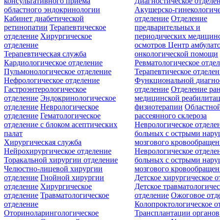
консультативного приёма
Диагностическое отделе
областного эндокринологии
Акушерско-гинекологиче
Кабинет диабетической
отделение
Отделение
ретинопатии
Терапевтическое
предварительных и
отделение
Хирургическое
периодических медицин
отделение
осмотров
Центр амбулат
Терапевтическая служба
онкологической помощи
Кардиологическое отделение
Ревматологическое отде
Пульмонологическое отделение
Терапевтическое отделе
Нефрологическое отделение
Функциональной диагно
Гастроэнтерологическое
отделение
Отделение ра
отделение
Эндокринологическое
медицинской реабилита
отделение
Неврологическое
физиотерапии
Областной
отделение
Гематологическое
рассеянного склероза
отделение c блоком асептических
Неврологическое отделе
палат
больных с острыми нар
Хирургическая служба
мозгового кровообращен
Нейрохирургическое отделение
Неврологическое отделе
Торакальной хирургии отделение
больных с острыми нар
Челюстно-лицевой хирургии
мозгового кровообращен
отделение
Гнойной хирургии
Детское хирургическое о
отделение
Хирургическое
Детское травматологичес
отделение
Травматологическое
отделение
Ожоговое отд
отделение
Колопроктологическое о
Оториноларингологическое
Трансплантации органов