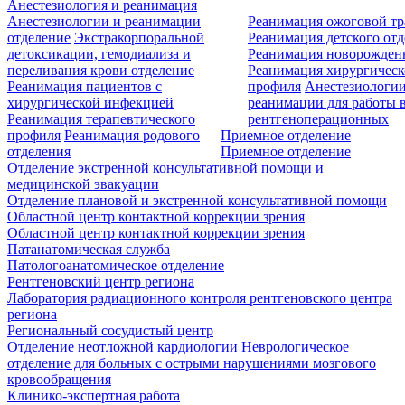
Анестезиология и реанимация
Анестезиологии и реанимации
Реанимация ожоговой т
отделение
Экстракорпоральной
Реанимация детского от
детоксикации, гемодиализа и
Реанимация новорожде
переливания крови отделение
Реанимация хирургическ
Реанимация пациентов с
профиля
Анестезиологии
хирургической инфекцией
реанимации для работы 
Реанимация терапевтического
рентгеноперационных
профиля
Реанимация родового
Приемное отделение
отделения
Приемное отделение
Отделение экстренной консультативной помощи и
медицинской эвакуации
Отделение плановой и экстренной консультативной помощи
Областной центр контактной коррекции зрения
Областной центр контактной коррекции зрения
Патанатомическая служба
Патологоанатомическое отделение
Рентгеновский центр региона
Лаборатория радиационного контроля рентгеновского центра
региона
Региональный сосудистый центр
Отделение неотложной кардиологии
Неврологическое
отделение для больных с острыми нарушениями мозгового
кровообращения
Клинико-экспертная работа