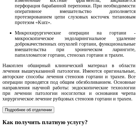
измененные костные фрагменты, закрывается
перфорация барабанной перепонки. При необходимости
оперативное вмешательство дополняется
протезированием цепи слуховых косточек титановым
протезом «Kurz».
Микрохирургические операции на гортани -
микроскопическое эндоларингиальное удаление
доброкачественных опухолей гортани, функциональные
вмешательства при хроническом ларингите,
папилломатозе гортани, стенозах гортани и трахеи.
Накоплен обширный клинический материал в области
лечения вышеуказанной патологии. Имеются оригинальные,
авторские способы лечения стенозов гортани и трахеи. Все
операции проводятся под общим обезболиванием. Основные
направления научной работы: эндоскопические технологии
при лечении патологии носоглотки и основания черепа
хирургическое лечение рубцовых стенозов гортани и трахеи.
Подробнее об отделении
Как получить платную услугу?