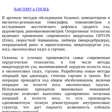
№40 ПМУ в ГНОКБ
В арсенале методов обследования больных: компьютерная и
магнитно-резонансная томография, тимпанометрия и
исследование акустического рефлекса среднего уха,
аудиометрия, риноманоманометрия. Оперативные технологии
включают применение современного микроскопа OPTON
(Zeiss), скоростной бормашины, шейвера (микродебридера),
операционной рино- и ларингоскопии, микрохирургии уха,
носа, околоносовых пазух и гортани.
Освоены и успешно применяются самые современные
хирургические технологии, в том числе методы
микрохирургии уха, малоинвазивной хирургии полости носа
и околоносовых пазух, гортани. Разработаны новые методы
операций при аденоидах, стенозах гортани и трахеи. Все
операции проводятся под общим обезболиванием, включая
операции на полости носа, околоносовых пазухах.
Использование принципов минимально инвазивной
хирургии позволяет выполнять одновременно несколько
операций в полости носа, то есть производить
одномоментную полную реконструкцию внутриносовых
структур, что дает пациенту возможность избежать
повторных операций.