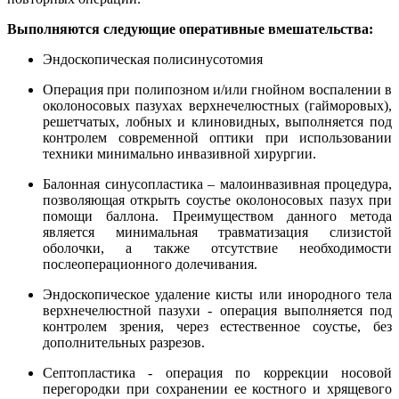
Выполняются следующие оперативные вмешательства:
Эндоскопическая полисинусотомия
Операция при полипозном и/или гнойном воспалении в
околоносовых пазухах верхнечелюстных (гайморовых),
решетчатых, лобных и клиновидных, выполняется под
контролем современной оптики при использовании
техники минимально инвазивной хирургии.
Балонная синусопластика – малоинвазивная процедура,
позволяющая открыть соустье околоносовых пазух при
помощи баллона. Преимуществом данного метода
является минимальная травматизация слизистой
оболочки, а также отсутствие необходимости
послеоперационного долечивания.
Эндоскопическое удаление кисты или инородного тела
верхнечелюстной пазухи - операция выполняется под
контролем зрения, через естественное соустье, без
дополнительных разрезов.
Септопластика - операция по коррекции носовой
перегородки при сохранении ее костного и хрящевого