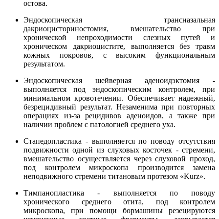
остова.
Эндоскопическая трансназальная
дакриоцисториностомия, вмешательство при
хронической непроходимости слезных путей и
хроническом дакриоцистите, выполняется без травм
кожных покровов, с высоким функциональным
результатом.
Эндоскопическая шейверная аденоидэктомия -
выполняется под эндоскопическим контролем, при
минимальном кровотечении. Обеспечивает надежный,
безрецидивный результат. Незаменима при повторных
операциях из-за рецидивов аденоидов, а также при
наличии проблем с патологией среднего уха.
Стапедопластика - выполняется по поводу отсутствия
подвижности одной из слуховых косточек - стремени,
вмешательство осуществляется через слуховой проход,
под контролем микроскопа производится замена
неподвижного стремени титановым протезом «Kurz».
Тимпанопластика - выполняется по поводу
хронического среднего отита, под контролем
микроскопа, при помощи бормашины резецируются