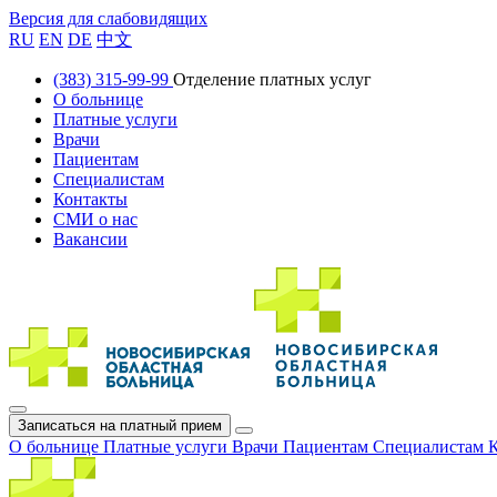
Версия для слабовидящих
RU
EN
DE
中文
(383) 315-99-99
Отделение платных услуг
О больнице
Платные услуги
Врачи
Пациентам
Специалистам
Контакты
СМИ о нас
Вакансии
Записаться на платный прием
О больнице
Платные услуги
Врачи
Пациентам
Специалистам