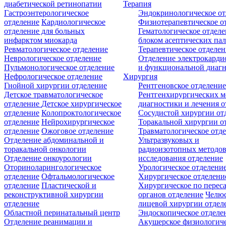
диабетической ретинопатии
Терапия
Гастроэнтерологическое
Эндокринологическое от
отделение
Кардиологическое
Физиотерапевтическое о
отделение для больных
Гематологическое отделе
инфарктом миокарда
блоком асептических пал
Ревматологическое отделение
Терапевтическое отделе
Неврологическое отделение
Отделение электрокарди
Пульмонологическое отделение
и функциональной диаг
Нефрологическое отделение
Хирургия
Гнойной хирургии отделение
Рентгеновское отделени
Детское травматологическое
Рентгенхирургических м
отделение
Детское хирургическое
диагностики и лечения о
отделение
Колопроктологическое
Сосудистой хирургии от
отделение
Нейрохирургическое
Торакальной хирургии о
отделение
Ожоговое отделение
Травматологическое отд
Отделение абдоминальной и
Ультразвуковых и
торакальной онкологии
радиоизотопных методо
Отделение онкоурологии
исследования отделение
Оториноларингологическое
Урологическое отделени
отделение
Офтальмологическое
Хирургическое отделени
отделение
Пластической и
Хирургическое по перес
реконструктивной хирургии
органов отделение
Челюс
отделение
лицевой хирургии отдел
Областной перинатальный центр
Эндоскопическое отделе
Отделение реанимации и
Акушерское физиологич