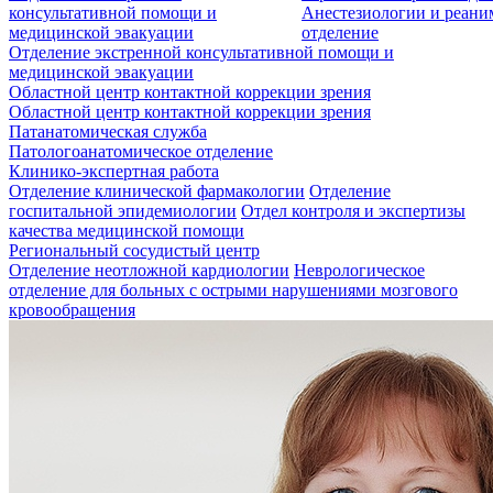
консультативной помощи и
Анестезиологии и реан
медицинской эвакуации
отделение
Отделение экстренной консультативной помощи и
медицинской эвакуации
Областной центр контактной коррекции зрения
Областной центр контактной коррекции зрения
Патанатомическая служба
Патологоанатомическое отделение
Клинико-экспертная работа
Отделение клинической фармакологии
Отделение
госпитальной эпидемиологии
Отдел контроля и экспертизы
качества медицинской помощи
Региональный сосудистый центр
Отделение неотложной кардиологии
Неврологическое
отделение для больных с острыми нарушениями мозгового
кровообращения