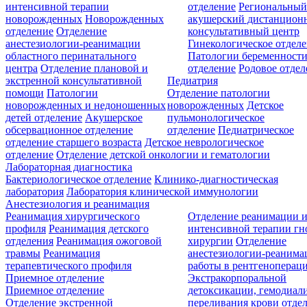
интенсивной терапии
отделение
Региональны
новорожденных
Новорожденных
акушерский дистанцион
отделение
Отделение
консультативный центр
анестезиологии-реанимации
Гинекологическое отдел
областного перинатального
Патологии беременност
центра
Отделение плановой и
отделение
Родовое отдел
экстренной консультативной
Педиатрия
помощи
Патологии
Отделение патологии
новорожденных и недоношенных
новорожденных
Детское
детей отделение
Акушерское
пульмонологическое
обсервационное отделение
отделение
Педиатрическое
отделение старшего возраста
Детское неврологическое
отделение
Отделение детской онкологии и гематологии
Лабораторная диагностика
Бактериологическое отделение
Клинико-диагностическая
лаборатория
Лаборатория клинической иммунологии
Анестезиология и реанимация
Реанимация хирургического
Отделение реанимации 
профиля
Реанимация детского
интенсивной терапии г
отделения
Реанимация ожоговой
хирургии
Отделение
травмы
Реанимация
анестезиологии-реанима
терапевтического профиля
работы в рентгеноперац
Приемное отделение
Экстракорпоральной
Приемное отделение
детоксикации, гемодиали
Отделение экстренной
переливания крови отде