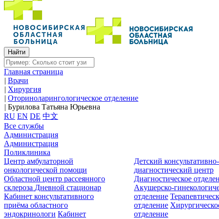
Главная страница
|
Врачи
|
Хирургия
|
Оториноларингологическое отделение
|
Бурилова Татьяна Юрьевна
RU
EN
DE
中文
Все службы
Администрация
Администрация
Поликлиника
Центр амбулаторной
Детский консультативно
онкологической помощи
диагностический центр
Областной центр рассеянного
Диагностическое отделе
склероза
Дневной стационар
Акушерско-гинекологиче
Кабинет консультативного
отделение
Терапевтическ
приёма областного
отделение
Хирургическо
эндокринологи
Кабинет
отделение