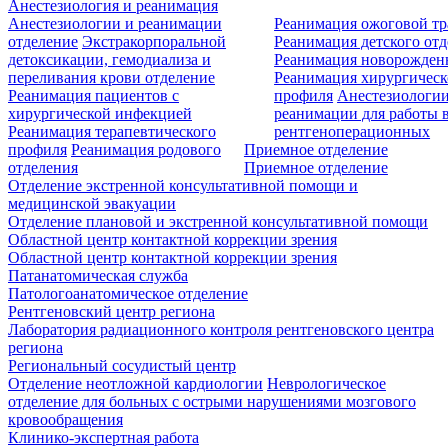
Анестезиология и реанимация
Анестезиологии и реанимации
Реанимация ожоговой т
отделение
Экстракорпоральной
Реанимация детского от
детоксикации, гемодиализа и
Реанимация новорожде
переливания крови отделение
Реанимация хирургическ
Реанимация пациентов с
профиля
Анестезиологии
хирургической инфекцией
реанимации для работы 
Реанимация терапевтического
рентгеноперационных
профиля
Реанимация родового
Приемное отделение
отделения
Приемное отделение
Отделение экстренной консультативной помощи и
медицинской эвакуации
Отделение плановой и экстренной консультативной помощи
Областной центр контактной коррекции зрения
Областной центр контактной коррекции зрения
Патанатомическая служба
Патологоанатомическое отделение
Рентгеновский центр региона
Лаборатория радиационного контроля рентгеновского центра
региона
Региональный сосудистый центр
Отделение неотложной кардиологии
Неврологическое
отделение для больных с острыми нарушениями мозгового
кровообращения
Клинико-экспертная работа