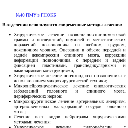
№40 ПМУ в ГНОКБ
В отделении используются современные методы лечения:
Хирургическое лечение позвоночно-спинномозговой
травмы и последствий, опухолей и метастатических
поражений позвоночника на шейном, грудном,
поясничном уровнях. Операции в объеме передней и
задней декомпрессии спинного мозга, коррекции
деформаций позвоночника, с передней и задней
фиксацией пластинами, транспедикулярными и
ламинармыми конструкциями;
Хирургическое лечение остеохондроза позвоночника с
использованием микрохирургической техники;
Микронейрохирургическое лечение онкологических
заболеваний головного и спинного мозга,
периферических нервов;
Микрохирургическое лечение артериальных аневризм,
артерио-венозных мальформаций сосудов головного
мозга;
Лечение всех видов нейротравм хирургическими
методами лечения;
Хирургическое лечение гидроцефалии с