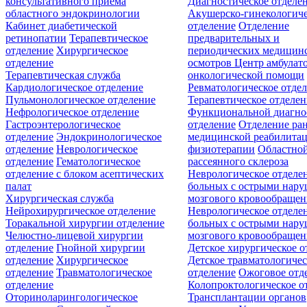
консультативного приёма
Диагностическое отделе
областного эндокринологии
Акушерско-гинекологиче
Кабинет диабетической
отделение
Отделение
ретинопатии
Терапевтическое
предварительных и
отделение
Хирургическое
периодических медицин
отделение
осмотров
Центр амбулат
Терапевтическая служба
онкологической помощи
Кардиологическое отделение
Ревматологическое отде
Пульмонологическое отделение
Терапевтическое отделе
Нефрологическое отделение
Функциональной диагно
Гастроэнтерологическое
отделение
Отделение ра
отделение
Эндокринологическое
медицинской реабилита
отделение
Неврологическое
физиотерапии
Областной
отделение
Гематологическое
рассеянного склероза
отделение c блоком асептических
Неврологическое отделе
палат
больных с острыми нар
Хирургическая служба
мозгового кровообращен
Нейрохирургическое отделение
Неврологическое отделе
Торакальной хирургии отделение
больных с острыми нар
Челюстно-лицевой хирургии
мозгового кровообращен
отделение
Гнойной хирургии
Детское хирургическое о
отделение
Хирургическое
Детское травматологичес
отделение
Травматологическое
отделение
Ожоговое отд
отделение
Колопроктологическое о
Оториноларингологическое
Трансплантации органов