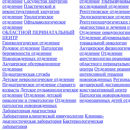
отделение
Сосудистой хирургии
отделение
Ультразвуков
отделение
Пластической и
исследований отделение
реконструктивной хирургии
Рентгеновское отделени
отделение
Урологическое
Эндоскопическое отделе
отделение
Офтальмологическое
Рентгенохирургических 
отделение
диагностики и лечения о
ОБЛАСТНОЙ ПЕРИНАТАЛЬНЫЙ
Отделение онкоурологи
ЦЕНТР
Отделение абдоминальн
Гинекологическое отделение
торакальной онкологии
Родовое отделение
Патологии
Акушерское физиологич
беременности отделение
отделение
Отделение
Новорожденных отделение
анестезиологии-реанима
Акушерское обсервационное
областного перинатальн
отделение
центра
Отделение реани
Педиатрическая служба
интенсивной терапии
Детское неврологическое отделение
новорожденных
Регион
Педиатрическое отделение старшего
акушерский дистанцион
возраста
Детское пульмонологическое
консультативный центр
отделение
Отделение детской
Патологии новорожденн
онкологии и гематологии
Отделение
недоношенных детей отд
патологии новорожденных
Лабораторная диагностика
Лаборатория клинической иммунологии
Клинико-
диагностическая лаборатория
Бактериологическая
лаборатория