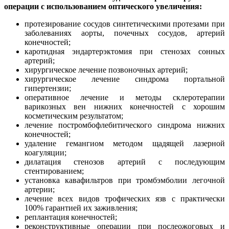
операции с использованием оптического увеличения:
протезирование сосудов синтетическими протезами при
заболеваниях аорты, почечных сосудов, артерий
конечностей;
каротидная эндартерэктомия при стенозах сонных
артерий;
хирургическое лечение позвоночных артерий;
хирургическое лечение синдрома портальной
гипертензии;
оперативное лечение и методы склеротерапии
варикозных вен нижних конечностей с хорошим
косметическим результатом;
лечение постромбофлебитического синдрома нижних
конечностей;
удаление гемангиом методом щадящей лазерной
коагуляции;
дилатация стенозов артерий с последующим
стентированием;
установка кавафильтров при тромбэмболии легочной
артерии;
лечение всех видов трофических язв с практически
100% гарантией их заживления;
реплантация конечностей;
реконструктивные операции при послеожоговых и