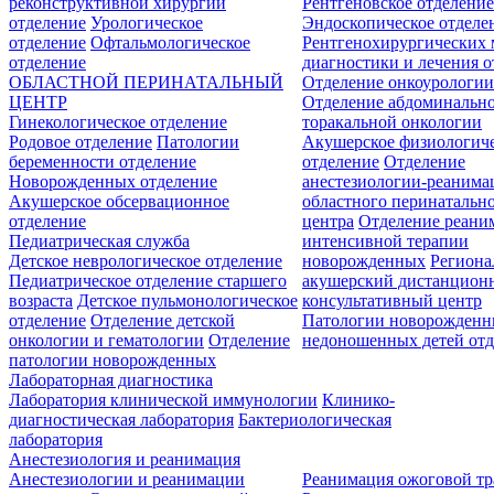
реконструктивной хирургии
Рентгеновское отделени
отделение
Урологическое
Эндоскопическое отделе
отделение
Офтальмологическое
Рентгенохирургических 
отделение
диагностики и лечения о
ОБЛАСТНОЙ ПЕРИНАТАЛЬНЫЙ
Отделение онкоурологи
ЦЕНТР
Отделение абдоминальн
Гинекологическое отделение
торакальной онкологии
Родовое отделение
Патологии
Акушерское физиологич
беременности отделение
отделение
Отделение
Новорожденных отделение
анестезиологии-реанима
Акушерское обсервационное
областного перинатальн
отделение
центра
Отделение реани
Педиатрическая служба
интенсивной терапии
Детское неврологическое отделение
новорожденных
Регион
Педиатрическое отделение старшего
акушерский дистанцион
возраста
Детское пульмонологическое
консультативный центр
отделение
Отделение детской
Патологии новорожденн
онкологии и гематологии
Отделение
недоношенных детей отд
патологии новорожденных
Лабораторная диагностика
Лаборатория клинической иммунологии
Клинико-
диагностическая лаборатория
Бактериологическая
лаборатория
Анестезиология и реанимация
Анестезиологии и реанимации
Реанимация ожоговой т