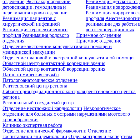
отделение
Экстракорпоральной
Реанимация детского от
детоксикации, гемодиализа и
Реанимация новорожде
переливания крови отделение
Реанимация хирургическ
Реанимация пациентов с
профиля
Анестезиологии
хирургической инфекцией
реанимации для работы 
Реанимация терапевтического
рентгеноперационных
профиля
Реанимация родового
Приемное отделение
отделения
Приемное отделение
Отделение экстренной консультативной помощи и
медицинской эвакуации
Отделение плановой и экстренной консультативной помощи
Областной центр контактной коррекции зрения
Областной центр контактной коррекции зрения
Патанатомическая служба
Патологоанатомическое отделение
Рентгеновский центр региона
Лаборатория радиационного контроля рентгеновского центра
региона
Региональный сосудистый центр
Отделение неотложной кардиологии
Неврологическое
отделение для больных с острыми нарушениями мозгового
кровообращения
Клинико-экспертная работа
Отделение клинической фармакологии
Отделение
госпитальной эпидемиологии
Отдел контроля и экспертизы