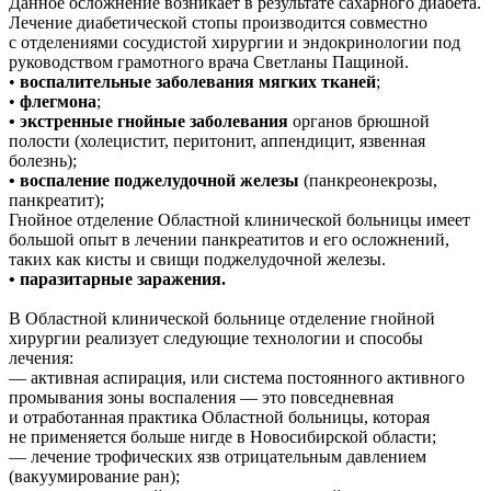
Данное осложнение возникает в результате сахарного диабета.
Лечение диабетической стопы производится совместно
с отделениями сосудистой хирургии и эндокринологии под
руководством грамотного врача Светланы Пащиной.
•
воспалительные заболевания мягких тканей
;
•
флегмона
;
• экстренные гнойные заболевания
органов брюшной
полости (холецистит, перитонит, аппендицит, язвенная
болезнь);
• воспаление поджелудочной железы
(панкреонекрозы,
панкреатит);
Гнойное отделение Областной клинической больницы имеет
большой опыт в лечении панкреатитов и его осложнений,
таких как кисты и свищи поджелудочной железы.
• паразитарные заражения.
В Областной клинической больнице отделение гнойной
хирургии реализует следующие технологии и способы
лечения:
— активная аспирация, или система постоянного активного
промывания зоны воспаления — это повседневная
и отработанная практика Областной больницы, которая
не применяется больше нигде в Новосибирской области;
— лечение трофических язв отрицательным давлением
(вакуумирование ран);