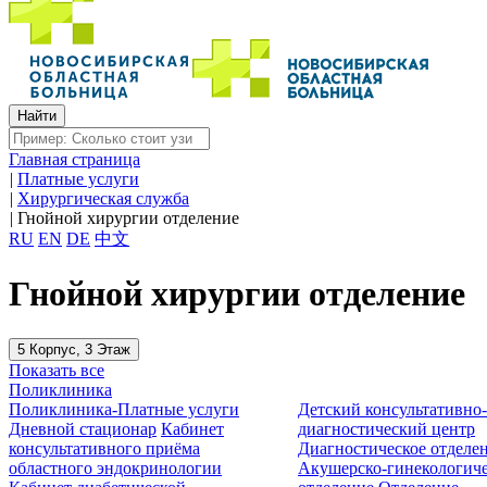
Главная страница
|
Платные услуги
|
Хирургическая служба
|
Гнойной хирургии отделение
RU
EN
DE
中文
Гнойной хирургии отделение
5 Корпус, 3 Этаж
Показать все
Поликлиника
Поликлиника-Платные услуги
Детский консультативно
Дневной стационар
Кабинет
диагностический центр
консультативного приёма
Диагностическое отделе
областного эндокринологии
Акушерско-гинекологиче