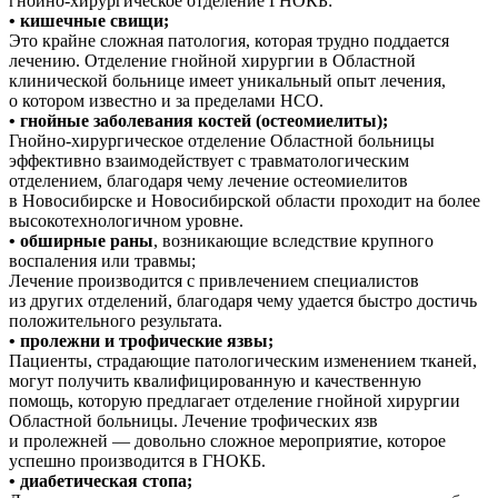
гнойно-хирургическое отделение ГНОКБ:
• кишечные свищи;
Это крайне сложная патология, которая трудно поддается
лечению. Отделение гнойной хирургии в Областной
клинической больнице имеет уникальный опыт лечения,
о котором известно и за пределами НСО.
• гнойные заболевания костей (остеомиелиты);
Гнойно-хирургическое отделение Областной больницы
эффективно взаимодействует с травматологическим
отделением, благодаря чему лечение остеомиелитов
в Новосибирске и Новосибирской области проходит на более
высокотехнологичном уровне.
• обширные раны
, возникающие вследствие крупного
воспаления или травмы;
Лечение производится с привлечением специалистов
из других отделений, благодаря чему удается быстро достичь
положительного результата.
• пролежни и трофические язвы;
Пациенты, страдающие патологическим изменением тканей,
могут получить квалифицированную и качественную
помощь, которую предлагает отделение гнойной хирургии
Областной больницы. Лечение трофических язв
и пролежней — довольно сложное мероприятие, которое
успешно производится в ГНОКБ.
• диабетическая стопа;