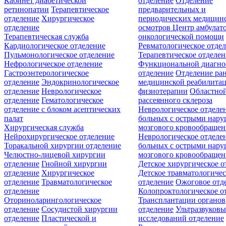
Кабинет диабетической
отделение
Отделение
ретинопатии
Терапевтическое
предварительных и
отделение
Хирургическое
периодических медицин
отделение
осмотров
Центр амбулат
Терапевтическая служба
онкологической помощи
Кардиологическое отделение
Ревматологическое отде
Пульмонологическое отделение
Терапевтическое отделе
Нефрологическое отделение
Функциональной диагно
Гастроэнтерологическое
отделение
Отделение ра
отделение
Эндокринологическое
медицинской реабилита
отделение
Неврологическое
физиотерапии
Областной
отделение
Гематологическое
рассеянного склероза
отделение c блоком асептических
Неврологическое отделе
палат
больных с острыми нар
Хирургическая служба
мозгового кровообращен
Нейрохирургическое отделение
Неврологическое отделе
Торакальной хирургии отделение
больных с острыми нар
Челюстно-лицевой хирургии
мозгового кровообращен
отделение
Гнойной хирургии
Детское хирургическое о
отделение
Хирургическое
Детское травматологичес
отделение
Травматологическое
отделение
Ожоговое отд
отделение
Колопроктологическое о
Оториноларингологическое
Трансплантации органов
отделение
Сосудистой хирургии
отделение
Ультразвуков
отделение
Пластической и
исследований отделение