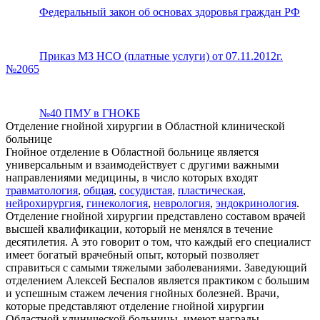
Федеральный закон об основах здоровья граждан РФ
Приказ МЗ НСО (платные услуги) от 07.11.2012г.
№2065
№40 ПМУ в ГНОКБ
Отделение гнойной хирургии в Областной клинической
больнице
Гнойное отделение в Областной больнице является
универсальным и взаимодействует с другими важными
направлениями медицины, в число которых входят
травматология
,
общая
,
сосудистая
,
пластическая
,
нейрохирургия
,
гинекология
,
неврология
,
эндокринология
.
Отделение гнойной хирургии представлено составом врачей
высшей квалификации, который не менялся в течение
десятилетия. А это говорит о том, что каждый его специалист
имеет богатый врачебный опыт, который позволяет
справиться с самыми тяжелыми заболеваниями. Заведующий
отделением Алексей Беспалов является практиком с большим
и успешным стажем лечения гнойных болезней. Врачи,
которые представляют отделение гнойной хирургии
Областной клинической больницы, имеют награды