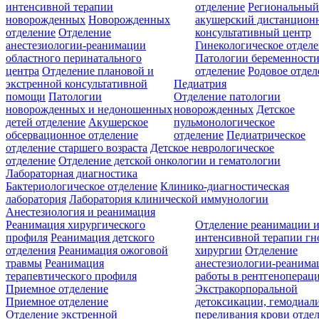
интенсивной терапии
отделение
Региональны
новорожденных
Новорожденных
акушерский дистанцион
отделение
Отделение
консультативный центр
анестезиологии-реанимации
Гинекологическое отдел
областного перинатального
Патологии беременност
центра
Отделение плановой и
отделение
Родовое отдел
экстренной консультативной
Педиатрия
помощи
Патологии
Отделение патологии
новорожденных и недоношенных
новорожденных
Детское
детей отделение
Акушерское
пульмонологическое
обсервационное отделение
отделение
Педиатрическое
отделение старшего возраста
Детское неврологическое
отделение
Отделение детской онкологии и гематологии
Лабораторная диагностика
Бактериологическое отделение
Клинико-диагностическая
лаборатория
Лаборатория клинической иммунологии
Анестезиология и реанимация
Реанимация хирургического
Отделение реанимации 
профиля
Реанимация детского
интенсивной терапии г
отделения
Реанимация ожоговой
хирургии
Отделение
травмы
Реанимация
анестезиологии-реанима
терапевтического профиля
работы в рентгеноперац
Приемное отделение
Экстракорпоральной
Приемное отделение
детоксикации, гемодиали
Отделение экстренной
переливания крови отде