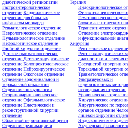
диабетической ретинопатии
Терапия
Гастроэнтерологическое
Эндокринологическое от
отделение
Кардиологическое
Физиотерапевтическое о
отделение для больных
Гематологическое отделе
инфарктом миокарда
блоком асептических пал
Ревматологическое отделение
Терапевтическое отделе
Неврологическое отделение
Отделение электрокарди
Пульмонологическое отделение
и функциональной диаг
Нефрологическое отделение
Хирургия
Гнойной хирургии отделение
Рентгеновское отделени
Детское травматологическое
Рентгенхирургических м
отделение
Детское хирургическое
диагностики и лечения о
отделение
Колопроктологическое
Сосудистой хирургии от
отделение
Нейрохирургическое
Торакальной хирургии о
отделение
Ожоговое отделение
Травматологическое отд
Отделение абдоминальной и
Ультразвуковых и
торакальной онкологии
радиоизотопных методо
Отделение онкоурологии
исследования отделение
Оториноларингологическое
Урологическое отделени
отделение
Офтальмологическое
Хирургическое отделени
отделение
Пластической и
Хирургическое по перес
реконструктивной хирургии
органов отделение
Челюс
отделение
лицевой хирургии отдел
Областной перинатальный центр
Эндоскопическое отделе
Отделение реанимации и
Акушерское физиологич