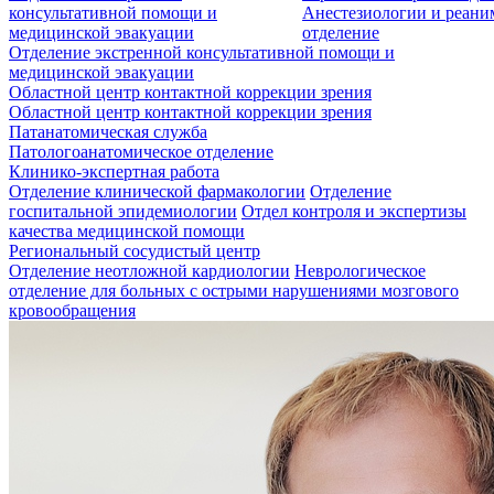
консультативной помощи и
Анестезиологии и реан
медицинской эвакуации
отделение
Отделение экстренной консультативной помощи и
медицинской эвакуации
Областной центр контактной коррекции зрения
Областной центр контактной коррекции зрения
Патанатомическая служба
Патологоанатомическое отделение
Клинико-экспертная работа
Отделение клинической фармакологии
Отделение
госпитальной эпидемиологии
Отдел контроля и экспертизы
качества медицинской помощи
Региональный сосудистый центр
Отделение неотложной кардиологии
Неврологическое
отделение для больных с острыми нарушениями мозгового
кровообращения