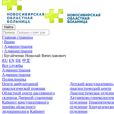
Главная страница
|
Врачи
|
Администрация
|
Администрация
|
Бугайченко Николай Вячеславович
RU
EN
DE
中文
Все службы
Администрация
Администрация
Поликлиника
Центр амбулаторной
Детский консультативно
онкологической помощи
диагностический центр
Областной центр рассеянного
Диагностическое отделе
склероза
Дневной стационар
Акушерско-гинекологиче
Кабинет консультативного
отделение
Терапевтическ
приёма областного
отделение
Хирургическо
эндокринологи
Кабинет
отделение